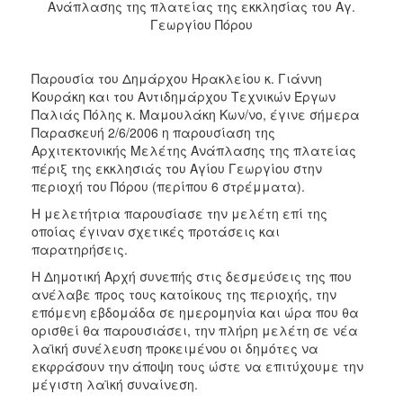
Ανάπλασης της πλατείας της εκκλησίας του Αγ.
2017
Γεωργίου Πόρου
2016
2015
Παρουσία του Δημάρχου Ηρακλείου κ. Γιάννη
2013
Κουράκη και του Αντιδημάρχου Τεχνικών Έργων 
Παλιάς Πόλης κ. Μαμουλάκη Κων/νο, έγινε σήμερα
2012
Παρασκευή 2/6/2006 η παρουσίαση της
2011
Αρχιτεκτονικής Μελέτης Ανάπλασης της πλατείας
πέριξ της εκκλησιάς του Αγίου Γεωργίου στην
2010
περιοχή του Πόρου (περίπου 6 στρέμματα).
2006
Η μελετήτρια παρουσίασε την μελέτη επί της
οποίας έγιναν σχετικές προτάσεις και
παρατηρήσεις.
Η Δημοτική Αρχή συνεπής στις δεσμεύσεις της που
ΔΗΜΟΤΗΣ
ανέλαβε προς τους κατοίκους της περιοχής, την
επόμενη εβδομάδα σε ημερομηνία και ώρα που θα
ΕΠΙΣΚΕΠΤΗΣ
ορισθεί θα παρουσιάσει, την πλήρη μελέτη σε νέα
λαϊκή συνέλευση προκειμένου οι δημότες να
εκφράσουν την άποψη τους ώστε να επιτύχουμε την
ΗΡΑΚΛΕΙΟ
ΓΙΑ...
μέγιστη λαϊκή συναίνεση.