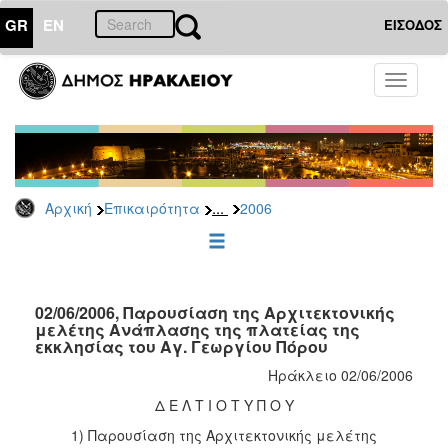
GR
EN
ΕΙΣΟΔΟΣ
ΕΠΙΚΑΙΡΟΤΗΤΑ
Toggle
navigati
Δελτία
Τύπου
Αρχείο
2026
...
Αρχική
Επικαιρότητα
2006
2025
2024
2023
2022
02/06/2006, Παρουσίαση της Αρχιτεκτονικής
μελέτης Ανάπλασης της πλατείας της
2021
εκκλησίας του Αγ. Γεωργίου Πόρου
2020
Ηράκλειο 02/06/2006
2019
Δ Ε Λ Τ Ι Ο Τ Υ Π Ο Υ
2018
1) Παρουσίαση της Αρχιτεκτονικής μελέτης