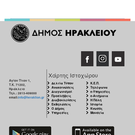
Χάρτης Ιστοχώρου
Αγίου Τίτου 1,
Δελτία Τύπου
Κ.Ε.Π.
Τ.Κ. 71202,
Ανακοινώσεις
Τηλέφωνα
Ηράκλειο
Διαγωνισμοί
e-Υπηρεσίες
Τηλ.: 2813-409000
Προσλήψεις
e-Αιτήματα
email:
info@heraklion.gr
Διαβουλεύσεις
Η Πόλη
Εκδηλώσεις
Ιστορία
Ο Δήμος
Κνωσός
Υπηρεσίες
Μουσεία