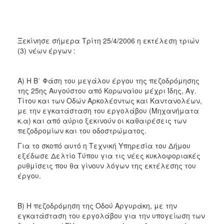
2017
2016
2015
Ξεκίνησε σήμερα Τρίτη 25/4/2006 η εκτέλεση τριών
(3) νέων έργων :
2013
2012
Α) Η Β΄ Φάση του μεγάλου έργου της πεζοδρόμησης
2011
της 25ης Αυγούστου από Κορωναίου μέχρι Ίδης, Αγ.
2010
Τίτου και των Οδών Αρκολέοντως και Καντανολέων,
με την εγκατάσταση του εργολάβου (Μηχανήματα
2006
κ.α) και από αύριο ξεκινούν οι καθαιρέσεις των
πεζοδρομίων και του οδοστρώματος.
Για το σκοπό αυτό η Τεχνική Υπηρεσία του Δήμου
εξέδωσε Δελτίο Τύπου για τις νέες κυκλοφοριακές
ΔΗΜΟΤΗΣ
ρυθμίσεις που θα γίνουν λόγων της εκτέλεσης του
έργου.
ΕΠΙΣΚΕΠΤΗΣ
ΗΡΑΚΛΕΙΟ
Β) Η πεζοδρόμηση της Οδού Αργυράκη, με την
ΓΙΑ...
εγκατάσταση του εργολάβου για την υπογείωση των