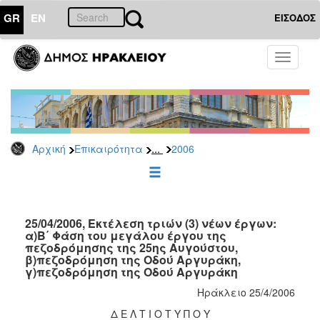
GR
EN
ΕΙΣΟΔΟΣ
ΕΠΙΚΑΙΡΟΤΗΤΑ
Toggle
navigati
Δελτία
Τύπου
Αρχείο
2026
...
Αρχική
Επικαιρότητα
2006
2025
2024
2023
2022
25/04/2006, Εκτέλεση τριών (3) νέων έργων:
α)Β΄ Φάση του μεγάλου έργου της
2021
πεζοδρόμησης της 25ης Αυγούστου,
β)πεζοδρόμηση της Οδού Αργυράκη,
2020
γ)πεζοδρόμηση της Οδού Αργυράκη
2019
Ηράκλειο 25/4/2006
2018
Δ Ε Λ Τ Ι Ο Τ Υ Π Ο Υ