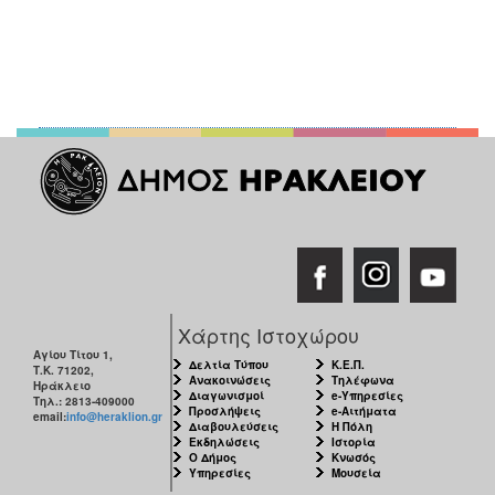
Χάρτης Ιστοχώρου
Αγίου Τίτου 1,
Δελτία Τύπου
Κ.Ε.Π.
Τ.Κ. 71202,
Ανακοινώσεις
Τηλέφωνα
Ηράκλειο
Διαγωνισμοί
e-Υπηρεσίες
Τηλ.: 2813-409000
Προσλήψεις
e-Αιτήματα
email:
info@heraklion.gr
Διαβουλεύσεις
Η Πόλη
Εκδηλώσεις
Ιστορία
Ο Δήμος
Κνωσός
Υπηρεσίες
Μουσεία