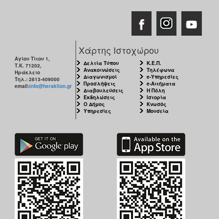
Χάρτης Ιστοχώρου
Αγίου Τίτου 1,
Δελτία Τύπου
Κ.Ε.Π.
Τ.Κ. 71202,
Ανακοινώσεις
Τηλέφωνα
Ηράκλειο
Διαγωνισμοί
e-Υπηρεσίες
Τηλ.: 2813-409000
Προσλήψεις
e-Αιτήματα
email:
info@heraklion.gr
Διαβουλεύσεις
Η Πόλη
Εκδηλώσεις
Ιστορία
Ο Δήμος
Κνωσός
Υπηρεσίες
Μουσεία