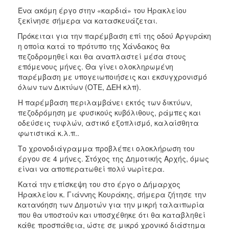
2017
Ένα ακόμη έργο στην «καρδιά» του Ηρακλείου
ξεκίνησε σήμερα να κατασκευάζεται.
2016
Πρόκειται για την παρέμβαση επί της οδού Αργυράκη
2015
η οποία κατά το πρότυπο της Χάνδακος θα
2013
πεζοδρομηθεί και θα αναπλαστεί μέσα στους
επόμενους μήνες. Θα γίνει ολοκληρωμένη
2012
παρέμβαση με υπογειωποιήσεις και εκσυγχρονισμό
2011
όλων των Δικτύων (ΟΤΕ, ΔΕΗ κλπ).
2010
Η παρέμβαση περιλαμβάνει εκτός των δικτύων,
πεζοδρόμηση με φυσικούς κυβόλιθους, ράμπες και
2006
οδεύσεις τυφλών, αστικό εξοπλισμό, καλαίσθητα
φωτιστικά κ.λ.π..
Το χρονοδιάγραμμα προβλέπει ολοκλήρωση του
έργου σε 4 μήνες. Στόχος της Δημοτικής Αρχής, όμως
ΔΗΜΟΤΗΣ
είναι να αποπερατωθεί πολύ νωρίτερα.
Κατά την επίσκεψη του στο έργο ο Δήμαρχος
ΕΠΙΣΚΕΠΤΗΣ
Ηρακλείου κ. Γιάννης Κουράκης, σήμερα ζήτησε την
κατανόηση των Δημοτών για την μικρή ταλαιπωρία
ΗΡΑΚΛΕΙΟ
που θα υποστούν και υποσχέθηκε ότι θα καταβληθεί
ΓΙΑ...
κάθε προσπάθεια, ώστε σε μικρό χρονικό διάστημα