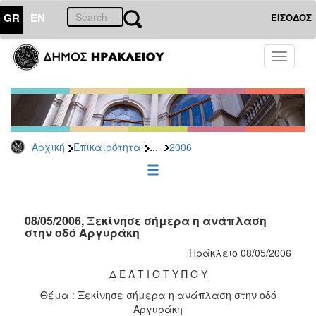
GR
EN
ΕΙΣΟΔΟΣ
ΕΠΙΚΑΙΡΟΤΗΤΑ
Toggle
navigati
Δελτία
Τύπου
Αρχείο
2026
...
Αρχική
Επικαιρότητα
2006
2025
2024
2023
2022
08/05/2006, Ξεκίνησε σήμερα η ανάπλαση
στην οδό Αργυράκη
2021
Ηράκλειο 08/05/2006
2020
Δ Ε Λ Τ Ι Ο Τ Υ Π Ο Υ
2019
Θέμα : Ξεκίνησε σήμερα η ανάπλαση στην οδό
2018
Αργυράκη