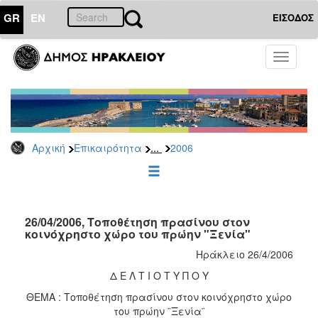
GR
EN
ΕΙΣΟΔΟΣ
ΕΠΙΚΑΙΡΟΤΗΤΑ
Toggle
navigati
Δελτία
Τύπου
Αρχείο
2026
...
Αρχική
Επικαιρότητα
2006
2025
2024
2023
2022
26/04/2006, Τοποθέτηση πρασίνου στον
κοινόχρηστο χώρο του πρώην "Ξενία"
2021
Ηράκλειο 26/4/2006
2020
Δ Ε Λ Τ Ι Ο Τ Υ Π Ο Υ
2019
ΘΕΜΑ : Τοποθέτηση πρασίνου στον κοινόχρηστο χώρο
2018
του πρώην ¨Ξενία¨