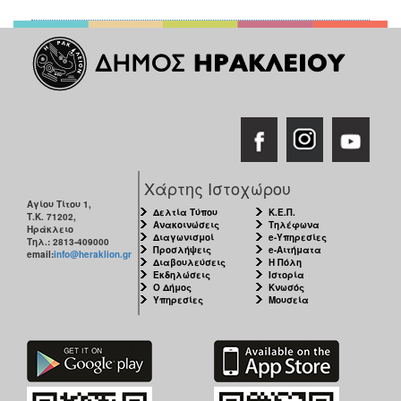
Χάρτης Ιστοχώρου
Αγίου Τίτου 1,
Δελτία Τύπου
Κ.Ε.Π.
Τ.Κ. 71202,
Ανακοινώσεις
Τηλέφωνα
Ηράκλειο
Διαγωνισμοί
e-Υπηρεσίες
Τηλ.: 2813-409000
Προσλήψεις
e-Αιτήματα
email:
info@heraklion.gr
Διαβουλεύσεις
Η Πόλη
Εκδηλώσεις
Ιστορία
Ο Δήμος
Κνωσός
Υπηρεσίες
Μουσεία