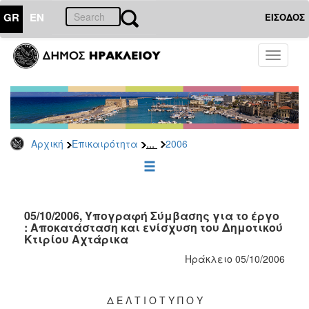
GR
EN
ΕΙΣΟΔΟΣ
ΕΠΙΚΑΙΡΟΤΗΤΑ
Toggle
navigati
Δελτία
Τύπου
Αρχείο
2026
...
Αρχική
Επικαιρότητα
2006
2025
2024
2023
2022
05/10/2006, Υπογραφή Σύμβασης για το έργο
: Αποκατάσταση και ενίσχυση του Δημοτικού
2021
Κτιρίου Αχτάρικα
2020
Ηράκλειο 05/10/2006
2019
2018
Δ Ε Λ Τ Ι Ο Τ Υ Π Ο Υ