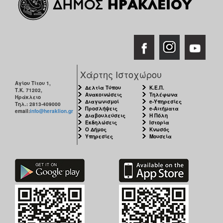
Χάρτης Ιστοχώρου
Αγίου Τίτου 1,
Δελτία Τύπου
Κ.Ε.Π.
Τ.Κ. 71202,
Ανακοινώσεις
Τηλέφωνα
Ηράκλειο
Διαγωνισμοί
e-Υπηρεσίες
Τηλ.: 2813-409000
Προσλήψεις
e-Αιτήματα
email:
info@heraklion.gr
Διαβουλεύσεις
Η Πόλη
Εκδηλώσεις
Ιστορία
Ο Δήμος
Κνωσός
Υπηρεσίες
Μουσεία