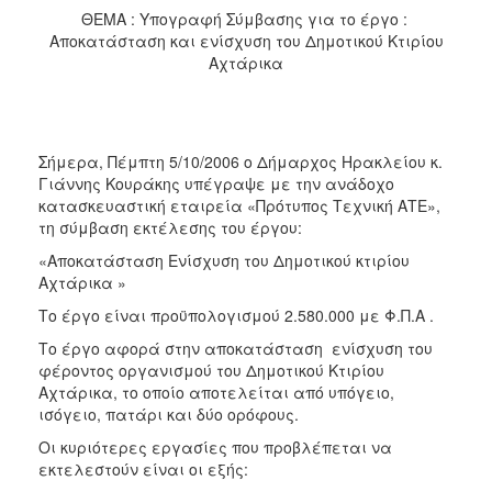
2017
ΘΕΜΑ : Υπογραφή Σύμβασης για το έργο : 
Αποκατάσταση και ενίσχυση του Δημοτικού Κτιρίου
2016
Αχτάρικα
2015
2013
2012
Σήμερα, Πέμπτη 5/10/2006 ο Δήμαρχος Ηρακλείου κ.
2011
Γιάννης Κουράκης υπέγραψε με την ανάδοχο
κατασκευαστική εταιρεία «Πρότυπος Τεχνική ΑΤΕ»,
2010
τη σύμβαση εκτέλεσης του έργου:
2006
«Αποκατάσταση Ενίσχυση του Δημοτικού κτιρίου
Αχτάρικα »
Το έργο είναι προϋπολογισμού 2.580.000 με Φ.Π.Α .
Το έργο αφορά στην αποκατάσταση  ενίσχυση του
ΔΗΜΟΤΗΣ
φέροντος οργανισμού του Δημοτικού Κτιρίου
Αχτάρικα, το οποίο αποτελείται από υπόγειο,
ΕΠΙΣΚΕΠΤΗΣ
ισόγειο, πατάρι και δύο ορόφους.
Οι κυριότερες εργασίες που προβλέπεται να
ΗΡΑΚΛΕΙΟ
ΓΙΑ...
εκτελεστούν είναι οι εξής: