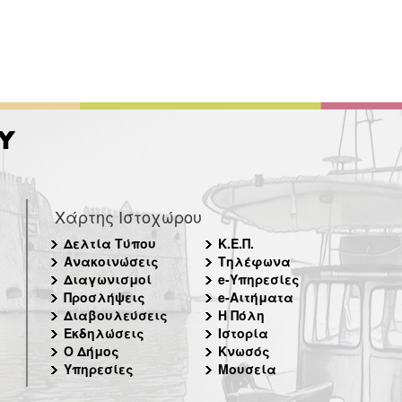
Χάρτης Ιστοχώρου
Δελτία Τύπου
Κ.Ε.Π.
Ανακοινώσεις
Τηλέφωνα
Διαγωνισμοί
e-Υπηρεσίες
Προσλήψεις
e-Αιτήματα
Διαβουλεύσεις
Η Πόλη
Εκδηλώσεις
Ιστορία
Ο Δήμος
Κνωσός
Υπηρεσίες
Μουσεία