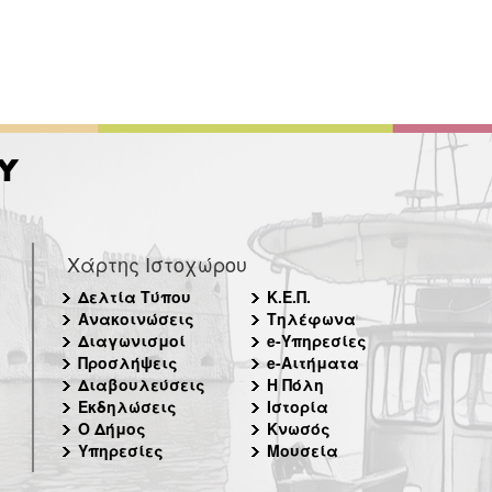
Χάρτης Ιστοχώρου
Δελτία Τύπου
Κ.Ε.Π.
Ανακοινώσεις
Τηλέφωνα
Διαγωνισμοί
e-Υπηρεσίες
Προσλήψεις
e-Αιτήματα
Διαβουλεύσεις
Η Πόλη
Εκδηλώσεις
Ιστορία
Ο Δήμος
Κνωσός
Υπηρεσίες
Μουσεία