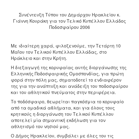
2017
2016
Συνέντευξη Τύπου του Δημάρχου Ηρακλείου κ.
Γιάννη Κουράκη για τον Τελικό Κυπέλλου Ελλάδος
2015
Ποδοσφαίρου 2006
2013
2012
Με ιδιαίτερη χαρά, φιλοξενούμε, την Τετάρτη 10
2011
Μαΐου τον Τελικού Κυπέλλου Ελλάδας, στο
Ηράκλειο και στην Κρήτη.
2010
Η διεξαγωγή της κορυφαίας αυτής διοργάνωσης της
2006
Ελληνικής Ποδοσφαιρικής Ομοσπονδίας, για πρώτη
φορά στην πόλη μας, σηματοδοτεί το ενδιαφέρον
της για την ανάπτυξη και ανάδειξη του ποδοσφαίρου
και του αθλητικού πνεύματος στην περιφέρεια.
ΔΗΜΟΤΗΣ
Το ποδόσφαιρο, θεωρείται παγκόσμια το κορυφαίο
από τα ομαδικά αθλήματα, και για όλους τους
ΕΠΙΣΚΕΠΤΗΣ
κρητικούς η διοργάνωση του Τελικού Κυπέλλου
αποτελεί μία σημαντική εκδήλωση για τον
αθλητισμό του νησιού μας.
ΗΡΑΚΛΕΙΟ
ΓΙΑ...
Ο Δήμος Ηρακλείου, συμβάλει με όλες του τις