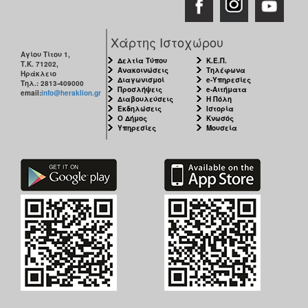
Χάρτης Ιστοχώρου
Αγίου Τίτου 1,
Δελτία Τύπου
Κ.Ε.Π.
Τ.Κ. 71202,
Ανακοινώσεις
Τηλέφωνα
Ηράκλειο
Διαγωνισμοί
e-Υπηρεσίες
Τηλ.: 2813-409000
Προσλήψεις
e-Αιτήματα
email:
info@heraklion.gr
Διαβουλεύσεις
Η Πόλη
Εκδηλώσεις
Ιστορία
Ο Δήμος
Κνωσός
Υπηρεσίες
Μουσεία