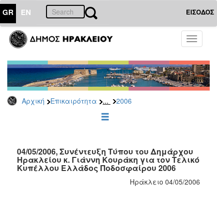
GR
EN
ΕΙΣΟΔΟΣ
ΕΠΙΚΑΙΡΟΤΗΤΑ
Toggle
navigati
Δελτία
Τύπου
Αρχείο
2026
...
Αρχική
Επικαιρότητα
2006
2025
2024
2023
2022
04/05/2006, Συνέντευξη Τύπου του Δημάρχου
Ηρακλείου κ. Γιάννη Κουράκη για τον Τελικό
2021
Κυπέλλου Ελλάδος Ποδοσφαίρου 2006
2020
Ηράκλειο 04/05/2006
2019
2018