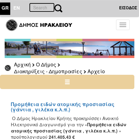
GR
EN
ΕΙΣΟΔΟΣ
Ο
Toggle
ΔΗΜΟΣ
navigati
Διακηρύξεις
-
Δημοπρασίες
Αρχείο
Αρχική
Ο Δήμος
Διακηρύξεις - Δημοπρασίες
Αρχείο
2026
2025
2024
2023
Προμήθεια ειδών ατομικής προστασίας
(γάντια , γιλέκα κ.λ.π.)
2022
Ο Δήμος Ηρακλείου Κρήτης προκηρύσσει Ανοικτό
2021
Ηλεκτρονικό Διαγωνισμό για την «
Προμήθεια ειδών
2020
ατομικής προστασίας (γάντια , γιλέκα κ.λ.π.)
»
προϋπολογισμού
241.405,43 €
2019