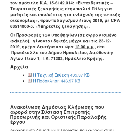
τον ομότιτλο
Κ.Α.
15-6142.014: «Εκπαιδευτικές –
Τουριστικές ξεναγήσεις στην παλιά Πόλη για
μαθητές και επισκέπτες για ενίσχυση της τοπικής
οικονομίας»,
προϋπολογισμού έτους 2019
, με CPV:
63514000-5: «Υπηρεσίες ξενάγησης».
Οι Προσφορές των υποψηφίων (σε σφραγισμένο
φάκελο), γίνονται δεκτές μέχρι και τις 23-12-
2019, ημέρα Δευτέρα και ώρα
12.00 μ.μ
., στο
Πρωτόκολλο του Δήμου Ηρακλείου, Διεύθυνση:
Αγίου Τίτου 1, Τ.Κ. 71202, Ηράκλειο Κρήτης.
Αρχεία
Η Τεχνική Έκθεση 435.37 KB
Η Πρόσκληση 446.97 KB
Ανακοίνωση Δημόσιας Κλήρωσης που
αφορά στην Σύσταση Επιτροπής
Προσωρινής και Οριστικής Παραλαβής
έργου
Ανακοίνωση Δημόσιας Κλήρωσης που αφορά στην