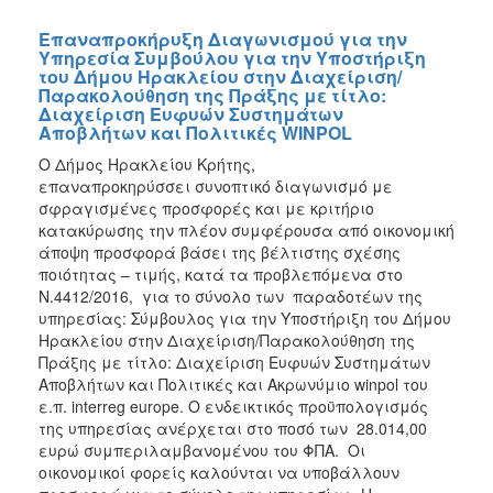
Επαναπροκήρυξη Διαγωνισμού για την
Υπηρεσία Συμβούλου για την Υποστήριξη
του Δήμου Ηρακλείου στην Διαχείριση/
Παρακολούθηση της Πράξης με τίτλο:
Διαχείριση Ευφυών Συστημάτων
Αποβλήτων και Πολιτικές WINPOL
Ο Δήμος Ηρακλείου Κρήτης,
επαναπροκηρύσσει
συνοπτικό διαγωνισμό
με
σφραγισμένες προσφορές
και με κριτήριο
κατακύρωσης την πλέον συμφέρουσα από οικονομική
άποψη προσφορά βάσει της βέλτιστης σχέσης
ποιότητας – τιμής, κατά τα προβλεπόμενα στο
Ν.4412/2016, για το σύνολο των παραδοτέων της
υπηρεσίας:
Σ
ύμβουλος για την Υποστήριξη του Δήμου
Ηρακλείου στην Διαχείριση/Παρακολούθηση της
Πράξης με τίτλο: Διαχείριση Ευφυών Συστημάτων
Αποβλήτων και Πολιτικές και Ακρωνύμιο winpol του
ε.π. interreg europe
. Ο ενδεικτικός προϋπολογισμός
της υπηρεσίας ανέρχεται στο ποσό των
28.014,00
ευρώ συμπεριλαμβανομένου του ΦΠΑ. Οι
οικονομικοί φορείς καλούνται να υποβάλλουν