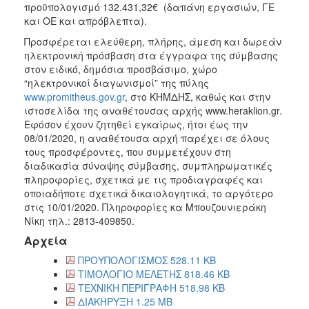
προϋπολογισμό 132.431,32€ (δαπάνη εργασιών, ΓΕ
και ΟΕ και απρόβλεπτα).
Προσφέρεται ελεύθερη, πλήρης, άμεση και δωρεάν
ηλεκτρονική πρόσβαση στα έγγραφα της σύμβασης
στον ειδικό, δημόσια προσβάσιμο, χώρο
“ηλεκτρονικοί διαγωνισμοί” της πύλης
www.promitheus.gov.gr
, στο ΚΗΜΔΗΣ, καθώς και στην
ιστοσελίδα της αναθέτουσας αρχής www.heraklion.gr.
Εφόσον έχουν ζητηθεί εγκαίρως, ήτοι έως την
08/01/2020, η αναθέτουσα αρχή παρέχει σε όλους
τους προσφέροντες, που συμμετέχουν στη
διαδικασία σύναψης σύμβασης, συμπληρωματικές
πληροφορίες, σχετικά με τις προδιαγραφές και
οποιαδήποτε σχετικά δικαιολογητικά, το αργότερο
στις 10/01/2020. Πληροφορίες κα Μπουζουνιεράκη
Νίκη τηλ.: 2813-409850.
Αρχεία
ΠΡΟΥΠΟΛΟΓΙΣΜΟΣ 528.11 KB
ΤΙΜΟΛΟΓΙΟ ΜΕΛΕΤΗΣ 818.46 KB
ΤΕΧΝΙΚΗ ΠΕΡΙΓΡΑΦΗ 518.98 KB
ΔΙΑΚΗΡΥΞΗ 1.25 MB