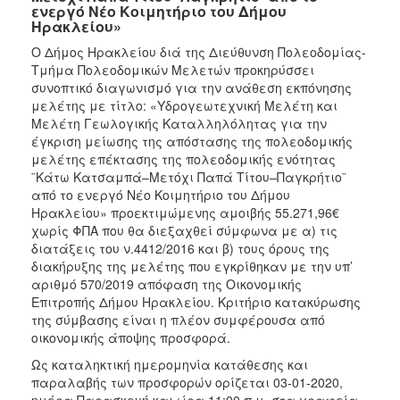
ενεργό Νέο Κοιμητήριο του Δήμου
Ηρακλείου»
Ο Δήμος Ηρακλείου διά της Διεύθυνση Πολεοδομίας-
Τμήμα Πολεοδομικών Μελετών προκηρύσσει
συνοπτικό διαγωνισμό για την ανάθεση εκπόνησης
μελέτης με τίτλο: «Υδρογεωτεχνική Μελέτη και
Μελέτη Γεωλογικής Καταλληλόλητας για την
έγκριση μείωσης της απόστασης της πολεοδομικής
μελέτης επέκτασης της πολεοδομικής ενότητας
¨Κάτω Κατσαμπά–Μετόχι Παπά Τίτου–Παγκρήτιο¨
από το ενεργό Νέο Κοιμητήριο του Δήμου
Ηρακλείου» προεκτιμώμενης αμοιβής 55.271,96€
χωρίς ΦΠΑ που θα διεξαχθεί σύμφωνα με α) τις
διατάξεις του ν.4412/2016 και β) τους όρους της
διακήρυξης της μελέτης που εγκρίθηκαν με την υπ’
αριθμό 570/2019 απόφαση της Οικονομικής
Επιτροπής Δήμου Ηρακλείου. Κριτήριο κατακύρωσης
της σύμβασης είναι η πλέον συμφέρουσα από
οικονομικής άποψης προσφορά.
Ως καταληκτική ημερομηνία κατάθεσης και
παραλαβής των προσφορών ορίζεται 03-01-2020,
ημέρα Παρασκευή και ώρα 11:00 π.μ. στα γραφεία