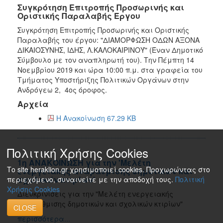
Συγκρότηση Επιτροπής Προσωρινής και
Οριστικής Παραλαβής Έργου
Συγκρότηση Επιτροπής Προσωρινής και Οριστικής
Παραλαβής του έργου: "ΔΙΑΜΟΡΦΩΣΗ ΟΔΩΝ ΑΞΟΝΑ
ΔΙΚΑΙΟΣΥΝΗΣ, ΙΔΗΣ, Λ.ΚΑΛΟΚΑΙΡΙΝΟΎ" (Έναν Δημοτικό
Σύμβουλο με τον αναπληρωτή του). Την Πέμπτη 14
Νοεμβρίου 2019 και ώρα 10:00 π.μ. στα γραφεία του
Τμήματος Υποστήριξης Πολιτικών Οργάνων στην
Ανδρόγεω 2, 4ος όροφος.
Αρχεία
Η Ανακοίνωση 67.29 KB
Πολιτική Χρήσης Cookies
1η ΑΝΑΚΟΙΝΩΣΗ για την 'Μελέτη
Το site heraklion.gr χρησιμοποιεί cookies. Προχωρώντας στο
ενεργειακής αναβάθμισης δημοτικών και
σχολικών κτιρίων'
περιεχόμενο, συναινείτε με την αποδοχή τους.
Πολιτική
Χρήσης Cookies
Διευκρινίσεις για την "Μελέτη ενεργειακής
αναβάθμισης δημοτικών και σχολικών κτιρίων"
CLOSE
περισσότερα...