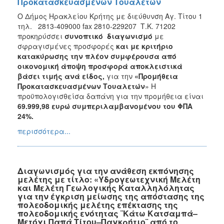
Προκατασκευασμένων Τουαλετών
Ο Δήμος Ηρακλείου Κρήτης με διεύθυνση Αγ. Τίτου 1
τηλ. 2813-409000 fax 2810-229207 Τ.Κ. 71202
προκηρύσσει
συνοπτικό διαγωνισμό
με
σφραγισμένες προσφορές
και με κριτήριο
κατακύρωσης την πλέον συμφέρουσα από
οικονομική άποψη προσφορά αποκλειστικά
βάσει τιμής ανά είδος,
για την
«
Προμήθεια
Προκατασκευασμένων Τουαλετών
» Η
προϋπολογισθείσα δαπάνη για την προμήθεια είναι
69.999,98
ευρώ συμπεριλαμβανομένου του ΦΠΑ
24%.
περισσότερα...
Διαγωνισμός για την ανάθεση εκπόνησης
μελέτης με τίτλο: «Υδρογεωτεχνική Μελέτη
και Μελέτη Γεωλογικής Καταλληλόλητας
για την έγκριση μείωσης της απόστασης της
πολεοδομικής μελέτης επέκτασης της
πολεοδομικής ενότητας ¨Κάτω Κατσαμπά–
Μετόχι Παπά Τίτου–Παγκρήτιο¨ από το