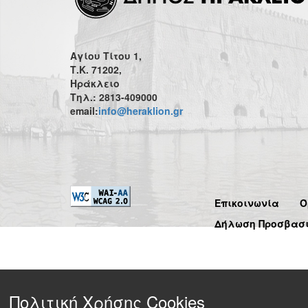
Αγίου Τίτου 1,
Τ.Κ. 71202,
Ηράκλειο
Τηλ.: 2813-409000
email:
info@heraklion.gr
Επικοινωνία
Ό
Δήλωση Προσβασ
Πολιτική Χρήσης Cookies