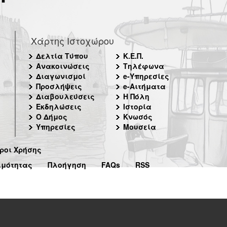
Χάρτης Ιστοχώρου
Δελτία Τύπου
Κ.Ε.Π.
Ανακοινώσεις
Τηλέφωνα
Διαγωνισμοί
e-Υπηρεσίες
Προσλήψεις
e-Αιτήματα
Διαβουλεύσεις
Η Πόλη
Εκδηλώσεις
Ιστορία
Ο Δήμος
Κνωσός
Υπηρεσίες
Μουσεία
ροι Χρήσης
ιμότητας
Πλοήγηση
FAQs
RSS