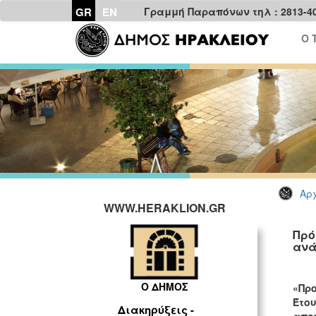
GR
EN
Γραμμή Παραπόνων τηλ : 2813-4
Ο 
Αρχ
WWW.HERAKLION.GR
Πρό
ανά
Ο Δ
Ο ΔΗΜΟΣ
«Πρ
Έτου
Διακηρύξεις -