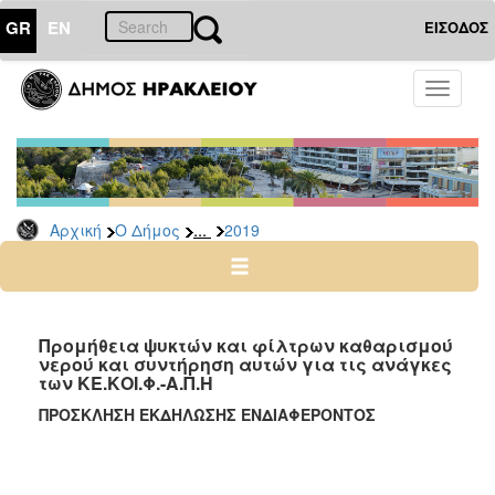
GR
EN
ΕΙΣΟΔΟΣ
Ο
Toggle
ΔΗΜΟΣ
navigati
Διακηρύξεις
-
Δημοπρασίες
Αρχείο
...
Αρχική
Ο Δήμος
2019
2026
2025
2024
Προμήθεια ψυκτών και φίλτρων καθαρισμού
2023
νερού και συντήρηση αυτών για τις ανάγκες
των ΚΕ.ΚΟΙ.Φ.-Α.Π.Η
2022
ΠΡΟΣΚΛΗΣΗ ΕΚΔΗΛΩΣΗΣ ΕΝΔΙΑΦΕΡΟΝΤΟΣ
2021
2020
2019