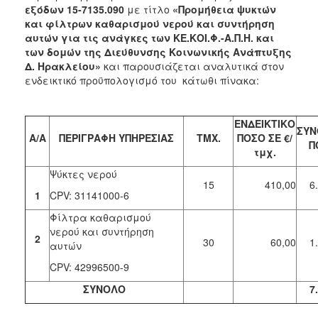
εξόδων 15-7135.090
με τίτλο
«Προμήθεια ψυκτών
και φίλτρων καθαρισμού νερού και συντήρηση
αυτών για τις ανάγκες των ΚΕ.ΚΟΙ.Φ.-Α.Π.Η. και
των δομών της Διεύθυνσης Κοινωνικής Ανάπτυξης
Δ. Ηρακλείου»
και παρουσιάζεται αναλυτικά στον
ενδεικτικό προϋπολογισμό του κάτωθι πίνακα:
ΕΝΔΕΙΚΤΙΚΟ
ΣΥΝ
Α/Α
ΠΕΡΙΓΡΑΦΗ ΥΠΗΡΕΣΙΑΣ
ΤΜΧ.
ΠΟΣΟ ΣΕ €/
Π
τμχ.
Ψύκτες νερού
15
410,00
6
1
CPV: 31141000-6
Φίλτρα καθαρισμού
νερού και συντήρηση
2
30
60,00
1
αυτών
CPV: 42996500-9
ΣΥΝΟΛΟ
7