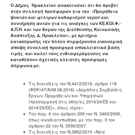
Ο Δήμος Ηρακλείου ανακοινώνει ότι θα προβεί
2018
στην συλλογή προσφορών για τ
ην
«Προμήθεια
2017
ψυκτών και φίλτρων καθαρισμού νερού και
συντήρηση αυτών για τις ανάγκες των ΚΕ.ΚΟΙ.Φ.-
2016
Α.Π.Η. και των δομών της Διεύθυνσης Κοινωνικής
2015
Ανάπτυξης Δ. Ηρακλείου»
, με κριτήριο
κατακύρωσης την πλέον συμφέρουσα οικονομική
2013
άποψη συνολική προσφορά αποκλειστικά βάση
τιμής
και καλεί τους ενδιαφερόμενους
να
καταθέσουν σχετικές κλειστές προσφορές
σύμφωνα
µε:
Ο
ΤΟΠΟΣ
ΜΑΣ
Τις διατάξεις του Ν.4412/2016, άρθρο 118
(ΦΕΚ147/Α/08.08.2016) «Δημόσιες Συμβάσεις
ΠΟΛΙΤΙΣΜΟΣ
Έργων, Προμηθειών και Υπηρεσιών
(προσαρμογή στις οδηγίες 2014/24/ΕΕ και
2014/25/ΕΕ)», όπως ισχύει.
ΑΝΘΕΚΤΙΚΗ
ΠΟΛΗ
Την παρ. 4 του άρθρου 209 του Ν. 3463/2006,
όπως αναδιατυπώθηκε με την παρ. 3 του
άρθρου 22 του Ν. 3536/2007.
Τις διατάξεις του Ν.3852/2010 «Νέα