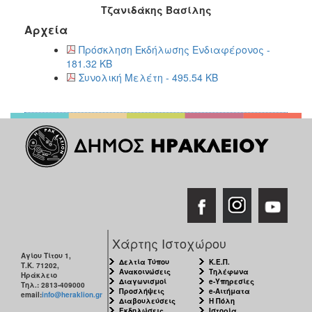
Τζανιδάκης Βασίλης
Αρχεία
Πρόσκληση Εκδήλωσης Ενδιαφέρονος -
181.32 KB
Συνολική Μελέτη - 495.54 KB
Χάρτης Ιστοχώρου
Αγίου Τίτου 1,
Δελτία Τύπου
Κ.Ε.Π.
Τ.Κ. 71202,
Ανακοινώσεις
Τηλέφωνα
Ηράκλειο
Διαγωνισμοί
e-Υπηρεσίες
Τηλ.: 2813-409000
Προσλήψεις
e-Αιτήματα
email:
info@heraklion.gr
Διαβουλεύσεις
Η Πόλη
Εκδηλώσεις
Ιστορία