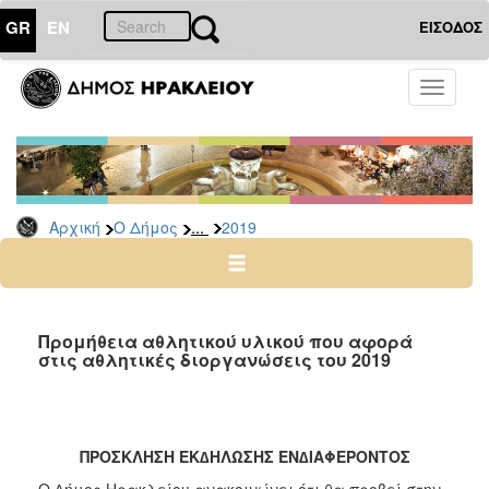
GR
EN
ΕΙΣΟΔΟΣ
Ο
Toggle
ΔΗΜΟΣ
navigati
Διακηρύξεις
-
Δημοπρασίες
Αρχείο
...
Αρχική
Ο Δήμος
2019
2026
2025
2024
Προμήθεια αθλητικού υλικού που αφορά
2023
στις αθλητικές διοργανώσεις του 2019
2022
2021
2020
ΠΡΟΣΚΛΗΣΗ ΕΚ∆ΗΛΩΣΗΣ ΕΝ∆ΙΑΦΕΡΟΝΤΟΣ
2019
Ο ∆ήμος Ηρακλείου ανακοινώνει ότι θα προβεί στην