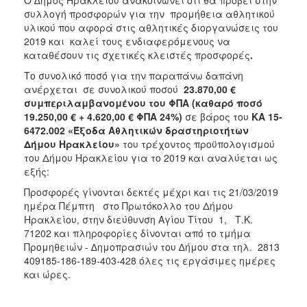
συλλογή προσφορών για την προμήθεια αθλητικού
2018
υλικού που αφορά στις αθλητικές διοργανώσεις του
2017
2019 και καλεί τους ενδιαφερόμενους να
καταθέσουν τις σχετικές κλειστές προσφορές
.
2016
Το συνολικό ποσό για την παραπάνω δαπάνη
2015
ανέρχεται σε συνολικού ποσού
23.870,00 €
2013
συμπεριλαμβανομένου του ΦΠΑ (καθαρό ποσό
19.250,00 € + 4.620,00 € ΦΠΑ 24%)
σε βάρος του
ΚΑ 15-
6472.002 «Έξοδα Αθλητικών δραστηριοτήτων
Δήμου Ηρακλείου»
του τρέχοντος προϋπολογισμού
του Δήμου Ηρακλείου για το 2019 και αναλύεται ως
Ο
εξής:
ΤΟΠΟΣ
ΜΑΣ
Προσφορές γίνονται δεκτές μέχρι και τις 21/03/2019
ημέρα Πέμπτη στο Πρωτόκολλο του Δήμου
ΠΟΛΙΤΙΣΜΟΣ
Ηρακλείου, στην διεύθυνση Αγίου Τίτου 1, Τ.Κ.
71202 και πληροφορίες δίνονται από το τμήμα
Προμηθειών - ∆ημοπρασιών του ∆ήμου στα τηλ. 2813
ΑΝΘΕΚΤΙΚΗ
ΠΟΛΗ
409185-186-189-403-428 όλες τις εργάσιμες ημέρες
και ώρες.