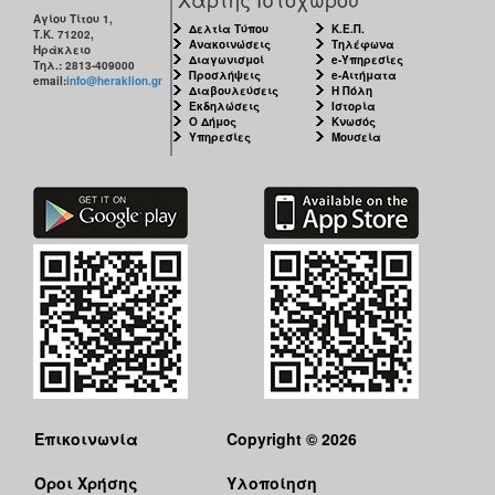
Αγίου Τίτου 1,
Δελτία Τύπου
Κ.Ε.Π.
Τ.Κ. 71202,
Ανακοινώσεις
Τηλέφωνα
Ηράκλειο
Διαγωνισμοί
e-Υπηρεσίες
Τηλ.: 2813-409000
Προσλήψεις
e-Αιτήματα
email:
info@heraklion.gr
Διαβουλεύσεις
Η Πόλη
Εκδηλώσεις
Ιστορία
Ο Δήμος
Κνωσός
Υπηρεσίες
Μουσεία
Επικοινωνία
Copyright © 2026
Όροι Χρήσης
Υλοποίηση