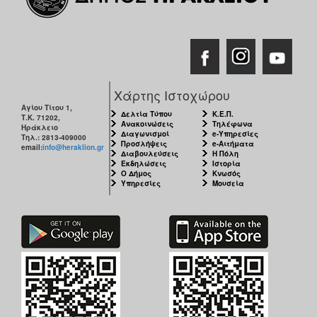
Χάρτης Ιστοχώρου
Αγίου Τίτου 1,
Δελτία Τύπου
Κ.Ε.Π.
Τ.Κ. 71202,
Ανακοινώσεις
Τηλέφωνα
Ηράκλειο
Διαγωνισμοί
e-Υπηρεσίες
Τηλ.: 2813-409000
Προσλήψεις
e-Αιτήματα
email:
info@heraklion.gr
Διαβουλεύσεις
Η Πόλη
Εκδηλώσεις
Ιστορία
Ο Δήμος
Κνωσός
Υπηρεσίες
Μουσεία