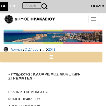
GR
EN
ΕΙΣΟΔΟΣ
Ο
Toggle
ΔΗΜΟΣ
navigati
Διακηρύξεις
-
Δημοπρασίες
Αρχείο
...
Αρχική
Ο Δήμος
2019
2026
2025
2024
«Υπηρεσία : ΚΑΘΑΡΙΣΜΟΣ ΜΟΚΕΤΩΝ-
2023
ΣΤΡΩΜΑΤΩΝ »
2022
2021
ΕΛΛΗΝΙΚΗ ΔΗΜΟΚΡΑΤΙΑ Ηράκλε
2020
ΝΟΜΟΣ ΗΡΑΚΛΕΙΟ
2019
ΔΗΜΟΣ ΗΡΑΚΛΕΙΟΥ ΑΡ.