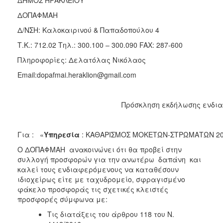
2018
ΔΟΠΑΦΜΑΗ
2017
Δ/ΝΣΗ: Καλοκαιρινού & Παπαδοπούλου 4
2016
Τ.Κ.: 712.02 Τηλ.: 300.100 – 300.090 FAX: 287-600
2015
Πληροφορίες: Δελατόλας Νικόλαος
2013
Email:dopafmai.heraklion@gmail.com
Πρόσκληση εκδήλωσης ενδι
Ο
ΤΟΠΟΣ
Για : «
Υπηρεσία
: ΚΑΘΑΡΙΣΜΟΣ ΜΟΚΕΤΩΝ-ΣΤΡΩΜΑΤΩΝ 20
ΜΑΣ
Ο ΔΟΠΑΦΜΑΗ ανακοινώνει ότι θα προβεί στην
ΠΟΛΙΤΙΣΜΟΣ
συλλογή προσφορών για την ανωτέρω δαπάνη και
καλεί τους ενδιαφερόμενους να καταθέσουν
ιδιοχείρως είτε με ταχυδρομείο, σφραγισμένο
ΑΝΘΕΚΤΙΚΗ
ΠΟΛΗ
φάκελο προσφοράς τις σχετικές κλειστές
προσφορές σύμφωνα με:
Τις διατάξεις του άρθρου 118 του Ν.