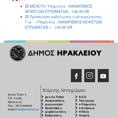
ΜΕΛΕΤΗ: Υπηρεσία : ΚΑΘΑΡΙΣΜΟΣ
ΜΟΚΕΤΩΝ-ΣΤΡΩΜΑΤΩΝ - 146.99 KB
Πρόσκληση εκδήλωσης ενδιαφέροντος
Για : «Υπηρεσία : ΚΑΘΑΡΙΣΜΟΣ ΜΟΚΕΤΩΝ-
ΣΤΡΩΜΑΤΩΝ » - 104.96 KB
Χάρτης Ιστοχώρου
Αγίου Τίτου 1,
Δελτία Τύπου
Κ.Ε.Π.
Τ.Κ. 71202,
Ανακοινώσεις
Τηλέφωνα
Ηράκλειο
Διαγωνισμοί
e-Υπηρεσίες
Τηλ.: 2813-409000
Προσλήψεις
e-Αιτήματα
email:
info@heraklion.gr
Διαβουλεύσεις
Η Πόλη
Εκδηλώσεις
Ιστορία