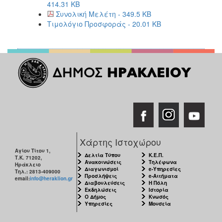
414.31 KB
Συνολική Μελέτη - 349.5 KB
Τιμολόγιο Προσφοράς - 20.01 KB
Χάρτης Ιστοχώρου
Αγίου Τίτου 1,
Δελτία Τύπου
Κ.Ε.Π.
Τ.Κ. 71202,
Ανακοινώσεις
Τηλέφωνα
Ηράκλειο
Διαγωνισμοί
e-Υπηρεσίες
Τηλ.: 2813-409000
Προσλήψεις
e-Αιτήματα
email:
info@heraklion.gr
Διαβουλεύσεις
Η Πόλη
Εκδηλώσεις
Ιστορία
Ο Δήμος
Κνωσός
Υπηρεσίες
Μουσεία