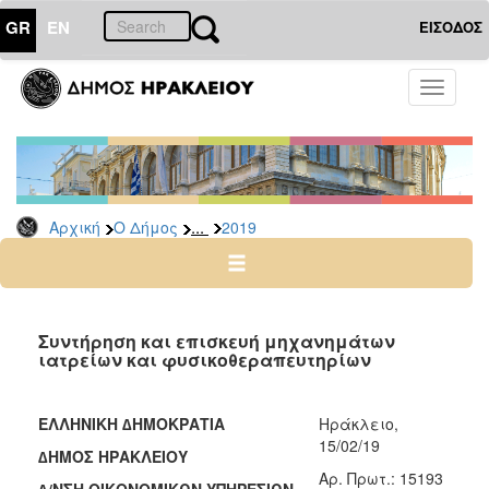
GR
EN
ΕΙΣΟΔΟΣ
Ο
Toggle
ΔΗΜΟΣ
navigati
Διακηρύξεις
-
Δημοπρασίες
Αρχείο
...
Αρχική
Ο Δήμος
2019
2026
2025
2024
Συντήρηση και επισκευή μηχανημάτων
2023
ιατρείων και φυσικοθεραπευτηρίων
2022
2021
ΕΛΛΗΝΙΚΗ ∆ΗΜΟΚΡΑΤΙΑ
Ηράκλειο,
15/02/19
2020
∆ΗΜΟΣ ΗΡΑΚΛΕΙΟΥ
Aρ. Πρωτ.: 15193
2019
∆/ΝΣΗ ΟΙΚΟΝΟΜΙΚΩΝ ΥΠΗΡΕΣΙΩΝ