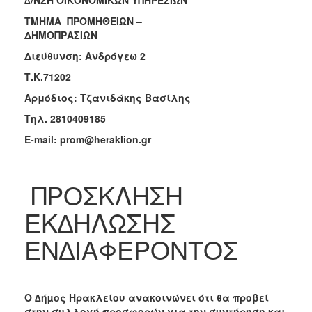
2018
ΤΜΗΜΑ ΠΡΟΜΗΘΕΙΩΝ –
ΔΗΜΟΠΡΑΣΙΩΝ
2017
Διεύθυνση: Ανδρόγεω 2
2016
Τ.Κ.71202
2015
Αρμόδιος: Τζανιδάκης Βασίλης
2013
Τηλ. 2810409185
E-mail: prom@heraklion.gr
Ο
ΤΟΠΟΣ
ΠΡΟΣΚΛΗΣΗ
ΜΑΣ
ΕΚ∆ΗΛΩΣΗΣ
ΠΟΛΙΤΙΣΜΟΣ
ΕΝ∆ΙΑΦΕΡΟΝΤΟΣ
ΑΝΘΕΚΤΙΚΗ
ΠΟΛΗ
Ο ∆ήµος Ηρακλείου ανακοινώνει ότι θα προβεί
στην συλλογή προσφορών για την συντήρηση και