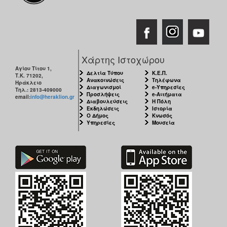
Χάρτης Ιστοχώρου
Αγίου Τίτου 1,
Δελτία Τύπου
Κ.Ε.Π.
Τ.Κ. 71202,
Ανακοινώσεις
Τηλέφωνα
Ηράκλειο
Διαγωνισμοί
e-Υπηρεσίες
Τηλ.: 2813-409000
Προσλήψεις
e-Αιτήματα
email:
info@heraklion.gr
Διαβουλεύσεις
Η Πόλη
Εκδηλώσεις
Ιστορία
Ο Δήμος
Κνωσός
Υπηρεσίες
Μουσεία