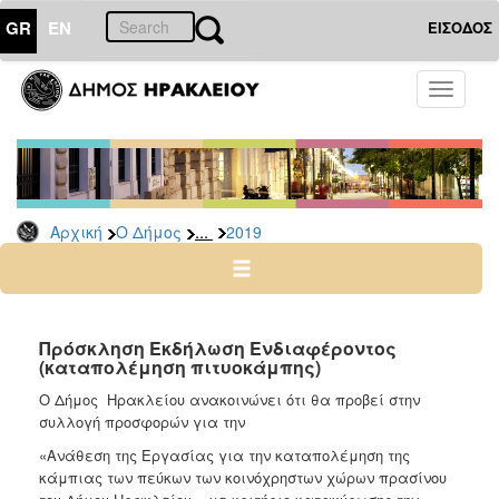
GR
EN
ΕΙΣΟΔΟΣ
Ο
Toggle
ΔΗΜΟΣ
navigati
Διακηρύξεις
-
Δημοπρασίες
Αρχείο
...
Αρχική
Ο Δήμος
2019
2026
2025
2024
Πρόσκληση Εκδήλωση Ενδιαφέροντος
2023
(καταπολέμηση πιτυοκάμπης)
2022
Ο Δήμος Ηρακλείου ανακοινώνει ότι θα προβεί στην
συλλογή προσφορών για την
2021
«Ανάθεση της Εργασίας για την καταπολέμηση της
2020
κάμπιας των πεύκων των κοινόχρηστων χώρων πρασίνου
2019