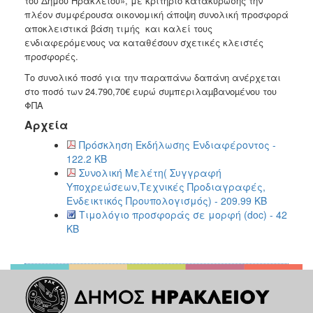
του Δήμου Ηρακλείου», με κριτήριο κατακύρωσης την
πλέον συμφέρουσα οικονομική άποψη συνολική προσφορά
2018
αποκλειστικά βάση τιμής και καλεί τους
2017
ενδιαφερόμενους να καταθέσουν σχετικές κλειστές
προσφορές.
2016
Το συνολικό ποσό για την παραπάνω δαπάνη ανέρχεται
2015
στο ποσό των 24.790,70€ ευρώ συµπεριλαµβανοµένου του
2013
ΦΠΑ
Αρχεία
Πρόσκληση Εκδήλωσης Ενδιαφέροντος -
122.2 KB
Ο
Συνολική Μελέτη( Συγγραφή
ΤΟΠΟΣ
Υποχρεώσεων,Τεχνικές Προδιαγραφές,
ΜΑΣ
Ενδεικτικός Προυπολογισμός) - 209.99 KB
Τιμολόγιο προσφοράς σε μορφή (doc) - 42
ΠΟΛΙΤΙΣΜΟΣ
KB
ΑΝΘΕΚΤΙΚΗ
ΠΟΛΗ