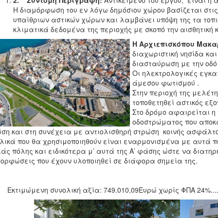
2.
Σύντομη Περιγραφή:
Αντικείμενο του έργου, είναι η
Η διαμόρφωση του εν λόγω δημόσιου χώρου βασίζεται στις
υπαίθριων αστικών χώρων και λαμβάνει υπόψη της τα τοπ
κλιματικά δεδομένα της περιοχής με σκοπό την αισθητική 
Η Αρχιεπισκόπου Μακα
διαχωριστική νησίδα κα
διασταύρωση με την οδό
Οι ηλεκτρολογικές εγκ
άμεσου φωτισμού .
Στην περιοχή της μελέτ
τοποθετηθεί αστικός εξ
Στο δρόμο αφαιρείται η
οδοστρώματος που αποκα
ση και στη συνέχεια με αντιολισθηρή στρώση κοινής ασφάλτο
λικά που θα χρησιμοποιηθούν είναι εναρμονισμένα με αυτά π
άς πόλης και ειδικότερα μ’ αυτά της Α’ φάσης ώστε να διατηρη
ορφώσεις που έχουν υλοποιηθεί σε διάφορα σημεία της.
κτιμώμενη συνολική αξία: 749.010,09Ευρώ χωρίς ΦΠΑ 24%....