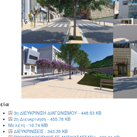
εία
3η ΔΙΕΥΚΡΙΝΙΣΗ ΔΙΑΓΩΝΙΣΜΟΥ - 448.53 KB
2η Διευκρίνηση - 455.78 KB
Μελέτη - 16.74 MB
ΔΙΕΥΚΡΙΝΙΣΕΙΣ - 343.35 KB