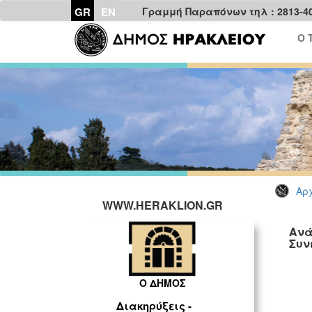
GR
EN
Γραμμή Παραπόνων τηλ : 2813-4
Ο 
Αρχ
WWW.HERAKLION.GR
Ανά
Συν
Ο ΔΗΜΟΣ
Διακηρύξεις -