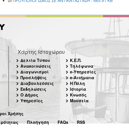
ΠΡΟΥΠΟΛΟΓΙΣΜΟΣ ΣΕ ΑΝΤΙΚΑΤΑΣΤΑΣΗ - 665.91 KB
Χάρτης Ιστοχώρου
Δελτία Τύπου
Κ.Ε.Π.
Ανακοινώσεις
Τηλέφωνα
Διαγωνισμοί
e-Υπηρεσίες
Προσλήψεις
e-Αιτήματα
Διαβουλεύσεις
Η Πόλη
Εκδηλώσεις
Ιστορία
Ο Δήμος
Κνωσός
Υπηρεσίες
Μουσεία
ροι Χρήσης
ιμότητας
Πλοήγηση
FAQs
RSS