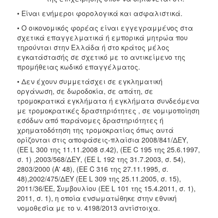
• Είναι ενήμεροι φορολογικά και ασφαλιστικά.
• Ο οικονομικός φορέας είναι εγγεγραμμένος στα
σχετικά επαγγελματικά ή εμπορικά μητρώα που
τηρούνται στην Ελλάδα ή στο κράτος μέλος
εγκατάστασής σε σχετικό με το αντικείμενο της
προμήθειας κωδικό επαγγέλματος.
• Δεν έχουν συμμετάσχει σε εγκληματική
οργάνωση, σε δωροδοκία, σε απάτη, σε
τρομοκρατικά εγκλήματα ή εγκλήματα συνδεόμενα
με τρομοκρατικές δραστηριότητες , σε νομιμοποίηση
εσόδων από παράνομες δραστηριότητες ή
χρηματοδότηση της τρομοκρατίας όπως αυτά
ορίζονται στις αποφάσεις-πλαίσια 2008/841/ΔΕΥ,
(ΕΕ L 300 της 11.11.2008 σ.42), (ΕΕ C 195 της 25.6.1997,
σ. 1) ,2003/568/ΔΕΥ, (ΕΕ L 192 της 31.7.2003, σ. 54),
2803/2000 (Α' 48), (ΕΕ C 316 της 27.11.1995, σ.
48),2002/475/ΔΕΥ (ΕΕ L 309 της 25.11.2005, σ. 15),
2011/36/ΕΕ, Συμβουλίου (ΕΕ L 101 της 15.4.2011, σ. 1),
2011, σ. 1), η οποία ενσωματώθηκε στην εθνική
νομοθεσία με το ν. 4198/2013 αντίστοιχα.