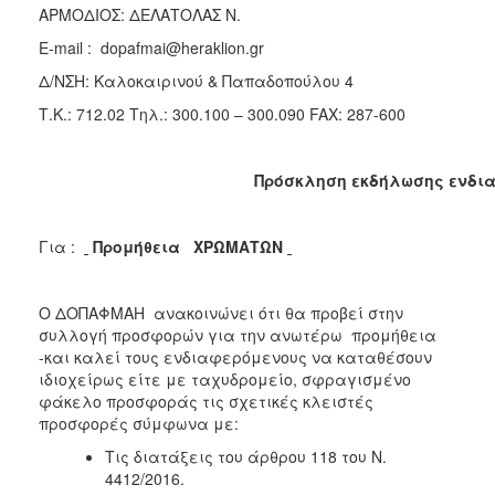
ΑΡΜΟΔΙΟΣ: ΔΕΛΑΤΟΛΑΣ Ν.
2018
E-mail : dopafmai@heraklion.gr
2017
Δ/ΝΣΗ: Καλοκαιρινού & Παπαδοπούλου
2016
Τ.Κ.: 712.02
Τηλ.: 300.100 – 300.090 FAX: 287-600
2015
2013
Πρόσκληση εκδήλωσης ενδι
Για :
Προμήθεια ΧΡΩΜΑΤΩΝ
Ο
ΤΟΠΟΣ
ΜΑΣ
Ο ΔΟΠΑΦΜΑΗ ανακοινώνει ότι θα προβεί στην
συλλογή προσφορών για την ανωτέρω προμήθεια
ΠΟΛΙΤΙΣΜΟΣ
-και καλεί τους ενδιαφερόμενους να καταθέσουν
ιδιοχείρως είτε με ταχυδρομείο, σφραγισμένο
ΑΝΘΕΚΤΙΚΗ
φάκελο προσφοράς τις σχετικές κλειστές
ΠΟΛΗ
προσφορές σύμφωνα με:
Τις διατάξεις του άρθρου 118 του Ν.
4412/2016.