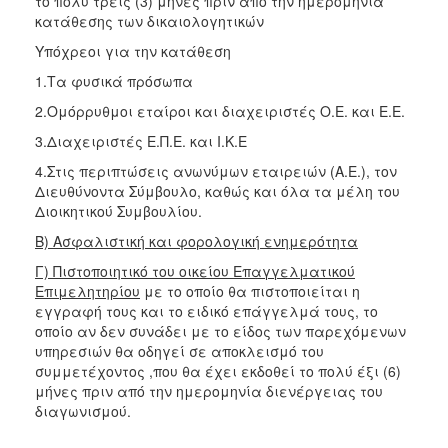
το πολύ τρεις (3) μήνες πριν από την ημερομηνία
κατάθεσης των δικαιολογητικών
Υπόχρεοι για την κατάθεση
1.Τα φυσικά πρόσωπα
2.Ομόρρυθμοι εταίροι και διαχειριστές Ο.Ε. και Ε.Ε.
3.Διαχειριστές Ε.Π.Ε. και Ι.Κ.Ε
4.Στις περιπτώσεις ανωνύμων εταιρειών (Α.Ε.), τον
Διευθύνοντα Σύμβουλο, καθώς και όλα τα μέλη του
Διοικητικού Συμβουλίου.
Β) Ασφαλιστική και φορολογική ενημερότητα
Γ) Πιστοποιητικό του οικείου Επαγγελματικού
Επιμελητηρίου
με το οποίο θα πιστοποιείται η
εγγραφή τους και το ειδικό επάγγελμά τους, το
οποίο αν δεν συνάδει με το είδος των παρεχόμενων
υπηρεσιών θα οδηγεί σε αποκλεισμό του
συμμετέχοντος ,που θα έχει εκδοθεί το πολύ έξι (6)
μήνες πριν από την ημερομηνία διενέργειας του
διαγωνισμού.