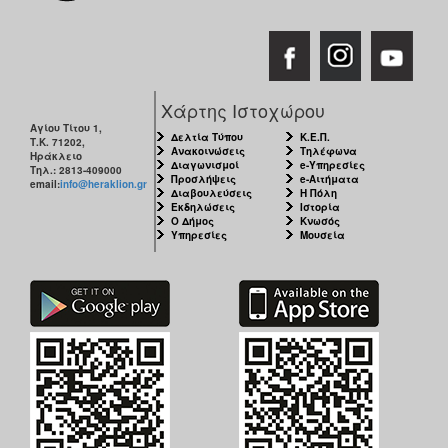
Χάρτης Ιστοχώρου
Αγίου Τίτου 1,
Δελτία Τύπου
Κ.Ε.Π.
Τ.Κ. 71202,
Ανακοινώσεις
Τηλέφωνα
Ηράκλειο
Διαγωνισμοί
e-Υπηρεσίες
Τηλ.: 2813-409000
Προσλήψεις
e-Αιτήματα
email:
info@heraklion.gr
Διαβουλεύσεις
Η Πόλη
Εκδηλώσεις
Ιστορία
Ο Δήμος
Κνωσός
Υπηρεσίες
Μουσεία