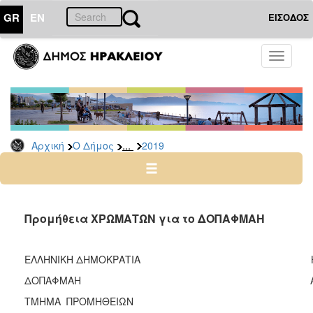
GR
EN
ΕΙΣΟΔΟΣ
Ο
Toggle
ΔΗΜΟΣ
navigati
Διακηρύξεις
-
Δημοπρασίες
Αρχείο
...
Αρχική
Ο Δήμος
2019
2026
2025
2024
Προμήθεια ΧΡΩΜΑΤΩΝ για το ΔΟΠΑΦΜΑΗ
2023
2022
ΕΛΛΗΝΙΚΗ ΔΗΜΟΚΡΑΤΙΑ Ηράκλειο
2021
ΔΟΠΑΦΜΑΗ Aρ. Πρωτ.:
2020
ΤΜΗΜΑ ΠΡΟΜΗΘΕΙΩΝ
2019