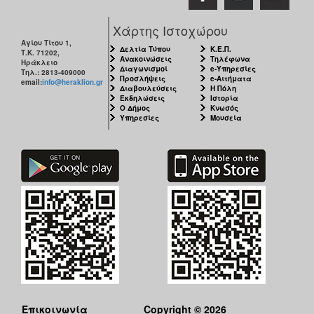
Χάρτης Ιστοχώρου
Αγίου Τίτου 1,
Δελτία Τύπου
Κ.Ε.Π.
Τ.Κ. 71202,
Ανακοινώσεις
Τηλέφωνα
Ηράκλειο
Διαγωνισμοί
e-Υπηρεσίες
Τηλ.: 2813-409000
Προσλήψεις
e-Αιτήματα
email:
info@heraklion.gr
Διαβουλεύσεις
Η Πόλη
Εκδηλώσεις
Ιστορία
Ο Δήμος
Κνωσός
Υπηρεσίες
Μουσεία
Επικοινωνία
Copyright © 2026