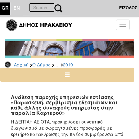
GR
EN
ΕΙΣΟΔΟΣ
Ο
Toggle
ΔΗΜΟΣ
navigati
Διακηρύξεις
-
Δημοπρασίες
Αρχείο
...
Αρχική
Ο Δήμος
2019
2026
2025
2024
Ανάθεση παροχής υπηρεσιών εστίασης
2023
«Παρασκευή, σερβίρισμα εδεσμάτων και
κάθε άλλης συναφούς υπηρεσίας στην
2022
παραλία Καρτερού»
2021
Η ΔΕΠΤΑΗ ΑΕ ΟΤΑ, προκηρύσσει συνοπτικό
2020
διαγωνισμό με σφραγισμένες προσφορές με
κριτήριο κατακύρωσης την πλέον συμφέρουσα από
2019