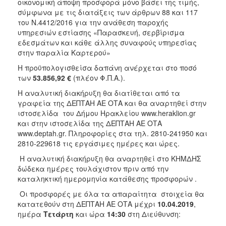
οικονομική άποψη προσφορά μόνο βάσει της τιμής,
2018
σύμφωνα με τις διατάξεις των άρθρων 88 και 117
του Ν.4412/2016 για την ανάθεση παροχής
2017
υπηρεσιών εστίασης «Παρασκευή, σερβίρισμα
2016
εδεσμάτων και κάθε άλλης συναφούς υπηρεσίας
στην παραλία Καρτερού»
2015
Η προϋπολογισθείσα δαπάνη ανέρχεται στο ποσό
2013
των
53.856,92 €
(πλέον Φ.Π.Α.).
Η αναλυτική διακήρυξη θα διατίθεται από τα
γραφεία της ΔΕΠΤΑΗ ΑΕ ΟΤΑ και θα αναρτηθεί στην
ιστοσελίδα του Δήμου Ηρακλείου www.heraklion.gr
Ο
και στην ιστοσελίδα της ΔΕΠΤΑΗ ΑΕ ΟΤΑ
ΤΟΠΟΣ
www.deptah.gr. Πληροφορίες στα τηλ. 2810-241950 και
ΜΑΣ
2810-229618 τις εργάσιμες ημέρες και ώρες.
Η αναλυτική διακήρυξη θα αναρτηθεί στο ΚΗΜΔΗΣ
ΠΟΛΙΤΙΣΜΟΣ
δώδεκα ημέρες τουλάχιστον πριν από την
καταληκτική ημερομηνία κατάθεσης προσφορών .
ΑΝΘΕΚΤΙΚΗ
ΠΟΛΗ
Οι προσφορές με όλα τα απαραίτητα στοιχεία θα
κατατεθούν στη ΔΕΠΤΑΗ ΑΕ ΟΤΑ μέχρι
10.04.2019
,
ημέρα
Τετάρτη
και ώρα
14:30
στη Διεύθυνση: