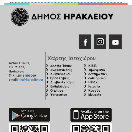
Χάρτης Ιστοχώρου
Αγίου Τίτου 1,
Δελτία Τύπου
Κ.Ε.Π.
Τ.Κ. 71202,
Ανακοινώσεις
Τηλέφωνα
Ηράκλειο
Διαγωνισμοί
e-Υπηρεσίες
Τηλ.: 2813-409000
Προσλήψεις
e-Αιτήματα
email:
info@heraklion.gr
Διαβουλεύσεις
Η Πόλη
Εκδηλώσεις
Ιστορία
Ο Δήμος
Κνωσός
Υπηρεσίες
Μουσεία