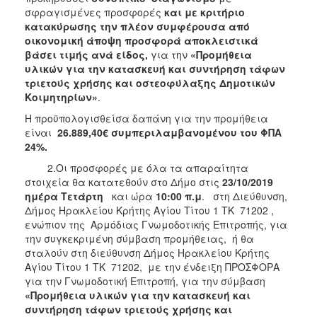
σφραγισμένες προσφορές
και με κριτήριο
2018
κατακύρωσης την πλέον συμφέρουσα από
2017
οικονομική άποψη προσφορά αποκλειστικά
βάσει τιμής ανά είδος,
για την
«
Προμήθεια
2016
υλικών για την κατασκευή και συντήρηση τάφων
2015
τριετούς χρήσης και οστεοφύλαξης Δημοτικών
Κοιμητηρίων
»
.
2013
Η προϋπολογισθείσα δαπάνη για την προμήθεια
είναι
26.889,40€
συμπεριλαμβανομένου του ΦΠΑ
24%.
2.Οι προσφορές με όλα τα απαραίτητα
Ο
ΤΟΠΟΣ
στοιχεία θα κατατεθούν στο Δήμο στις
23/10/2019
ΜΑΣ
ημέρα Τετάρτη
και ώρα
10:00 π.μ
. στη Διεύθυνση,
Δήμος Ηρακλείου Κρήτης Αγίου Τίτου 1 ΤΚ 71202 ,
ΠΟΛΙΤΙΣΜΟΣ
ενώπιον της Αρμόδιας Γνωμοδοτικής Επιτροπής, για
την συγκεκριμένη σύμβαση προμήθειας, ή θα
σταλούν στη διεύθυνση Δήμος Ηρακλείου Κρήτης
ΑΝΘΕΚΤΙΚΗ
ΠΟΛΗ
Αγίου Τίτου 1 ΤΚ 71202, με την ένδειξη ΠΡΟΣΦΟΡΑ
για την Γνωμοδοτική Επιτροπή, για την σύμβαση
«
Προμήθεια υλικών για την κατασκευή και
συντήρηση τάφων τριετούς χρήσης και