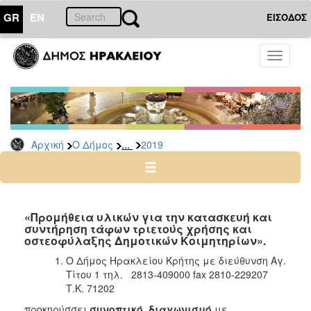
GR
EN
ΕΙΣΟΔΟΣ
Ο
Toggle
ΔΗΜΟΣ
navigati
Διακηρύξεις
-
Δημοπρασίες
Αρχείο
...
Αρχική
Ο Δήμος
2019
2026
2025
2024
«Προμήθεια υλικών για την κατασκευή και
2023
συντήρηση τάφων τριετούς χρήσης και
οστεοφύλαξης Δημοτικών Κοιμητηρίων».
2022
Ο Δήμος Ηρακλείου Κρήτης με διεύθυνση Αγ.
2021
Τίτου 1 τηλ. 2813-409000 fax 2810-229207
2020
Τ.Κ. 71202
2019
προκηρύσσει
συ
νοπτικό διαγωνισμό
με