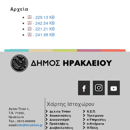
Αρχεία
- 229.13 KB
- 242.54 KB
- 221.21 KB
- 241.98 KB
Χάρτης Ιστοχώρου
Αγίου Τίτου 1,
Δελτία Τύπου
Κ.Ε.Π.
Τ.Κ. 71202,
Ανακοινώσεις
Τηλέφωνα
Ηράκλειο
Διαγωνισμοί
e-Υπηρεσίες
Τηλ.: 2813-409000
Προσλήψεις
e-Αιτήματα
email:
info@heraklion.gr
Διαβουλεύσεις
Η Πόλη