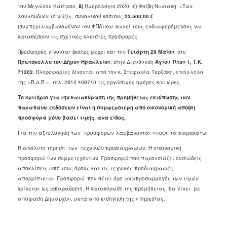
του Μεγάλου Κάστρου,
δ)
Ημερολόγιο 2020,
ε)
Φοίβη Νιωτάκη, «Των
2018
λουλουδιών το νάζι», συνολικού κόστους
23.500,00 €
2017
(συμπεριλαμβανομένου του ΦΠΑ) και καλεί τους ενδιαφερόμενους να
καταθέσουν τις σχετικές κλειστές προσφορές
2016
Προσφορές γίνονται δεκτές μέχρι και την
Τετάρτη
29 Μαΐου
, στο
2015
Πρωτόκολλο του Δήμου Ηρακλείου
, στην Διεύθυνση
Αγίου Τίτου 1, Τ.Κ.
2013
71202
. Πληροφορίες
δίνονται από την κ. Στεφανία Τερζάκη, υπάλληλο
της «Β.Δ.Β.», τηλ. 2813 409710 τις εργάσιμες ημέρες και ώρες.
Το κριτήριο για την κατακύρωση της προμήθειας εκτύπωσης των
παραπάνω εκδόσεων είναι η συμφερότερη από οικονομική άποψη
προσφορά μόνο βάσει τιμής, ανά είδος.
Ο
ΤΟΠΟΣ
Για την αξιολόγηση των προσφορών λαμβάνονται υπόψη τα παρακάτω:
ΜΑΣ
Η απόλυτη τήρηση των τεχνικών προδιαγραφών. Η οικονομική
προσφορά των συμμετεχόντων. Προσφορά που παρουσιάζει ουσιώδεις
ΠΟΛΙΤΙΣΜΟΣ
αποκλίσεις από τους όρους και τις τεχνικές προδιαγραφές
απορρίπτεται. Προσφορά που θέτει όρο αναπροσαρμογής των τιμών
ΑΝΘΕΚΤΙΚΗ
κρίνεται ως απαράδεκτη. Η κατακύρωση της προμήθειας θα γίνει με
ΠΟΛΗ
απόφαση Δημάρχου, μετά από εισήγηση της υπηρεσίας.