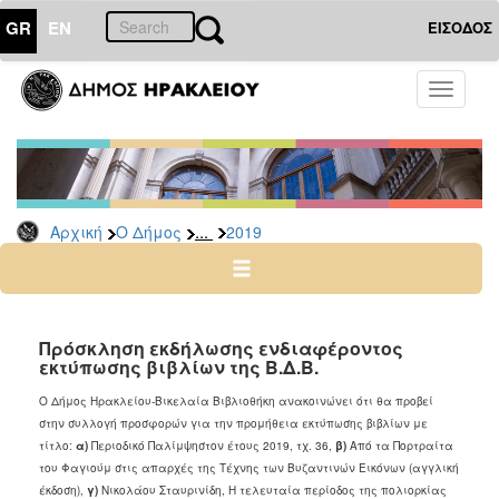
GR
EN
ΕΙΣΟΔΟΣ
Ο
Toggle
ΔΗΜΟΣ
navigati
Διακηρύξεις
-
Δημοπρασίες
Αρχείο
...
Αρχική
Ο Δήμος
2019
2026
2025
2024
Πρόσκληση εκδήλωσης ενδιαφέροντος
2023
εκτύπωσης βιβλίων της Β.Δ.Β.
2022
Ο Δήμος Ηρακλείου-Βικελαία Βιβλιοθήκη ανακοινώνει ότι θα προβεί
2021
στην συλλογή προσφορών για την προμήθεια εκτύπωσης βιβλίων με
τίτλο:
α)
Περιοδικό Παλίμψηστον έτους 2019, τχ. 36,
β)
Από τα Πορτραίτα
2020
του Φαγιούμ στις απαρχές της Τέχνης των Βυζαντινών Εικόνων (αγγλική
2019
έκδοση),
γ)
Νικολάου Σταυρινίδη, Η τελευταία περίοδος της πολιορκίας