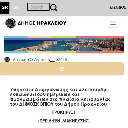
GR
EN
ΕΙΣΟΔΟΣ
Ο
Toggle
ΔΗΜΟΣ
navigati
Διακηρύξεις
-
Δημοπρασίες
Αρχείο
...
Αρχική
Ο Δήμος
2019
2026
2025
2024
Υπηρεσία Διοργάνωσης και υλοποίησης
2023
εκπαιδευτικών ημερίδων και
προγραμμάτων στο πλαίσιο λειτουργίας
2022
του ΔΗΜΟΣΚΟΠΙΟΥ του Δήμου Ηρακλείου
2021
ΠΡΟΚΗΡΥΞΗ
2020
(ΠΕΡΙΛΗΨΗ ΔΙΑΚΗΡΥΞΗΣ)
2019