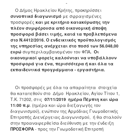
2018
Ο Δήμος Ηρακλείου Κρήτης, προκηρύσσει
2017
συνοπτικό διαγωνισμό
με σφραγισμένες
προσφορές
και με κριτήριο κατακύρωσης την
2016
πλέον συμφέρουσα από οικονομική άποψη
2015
προσφορά βάσει τιμής, κατά τα προβλεπόμενα
στο Ν.4412/2016. Ο ενδεικτικός προϋπολογισμός
2013
της υπηρεσίας ανέρχεται στο ποσό των 56.048,00
ευρώ
συμπεριλαμβανομένου του ΦΠΑ
.
Οι
οικονομικοί φορείς καλούνται να υποβάλλουν
προσφορά για ένα, περισσότερα ή και όλα τα
εκπαιδευτικά προγράμματα - εργαστήρια.
Ο
ΤΟΠΟΣ
ΜΑΣ
Οι προσφορές με όλα τα απαραίτητα στοιχεία
θα κατατεθούν στο Δήμο Ηρακλείου, Αγίου Τίτου 1,
ΠΟΛΙΤΙΣΜΟΣ
Τ.Κ. 71202, στις
07/11/2019 ημέρα Πέμπτη και ώρα
11:00 π.μ
. (ημέρα και ώρα διεξαγωγής του
ΑΝΘΕΚΤΙΚΗ
διαγωνισμού), ενώπιον της Αρμόδιας Γνωμοδοτικής
ΠΟΛΗ
Επιτροπής Διενέργειας Διαγωνισμού, ή θα σταλούν
στην προαναφερθείσα διεύθυνση με την ένδειξη
ΠΡΟΣΦΟΡΑ
- προς την Γνωμοδοτική Επιτροπή