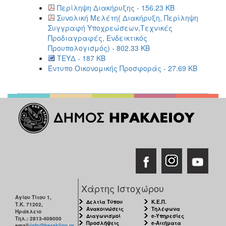
Περίληψη Διακήρυξης - 156.23 KB
Συνολική Μελέτη( Διακήρυξη, Περίληψη
Συγγραφή Υποχρεώσεων,Τεχνικές
Προδιαγραφές, Ενδεικτικός
Προυπολογισμός) - 802.33 KB
ΤΕΥΔ - 187 KB
Έντυπο Οικονομικής Προσφοράς - 27.69 KB
Χάρτης Ιστοχώρου
Αγίου Τίτου 1,
Δελτία Τύπου
Κ.Ε.Π.
Τ.Κ. 71202,
Ανακοινώσεις
Τηλέφωνα
Ηράκλειο
Διαγωνισμοί
e-Υπηρεσίες
Τηλ.: 2813-409000
Προσλήψεις
e-Αιτήματα
email:
info@heraklion.gr