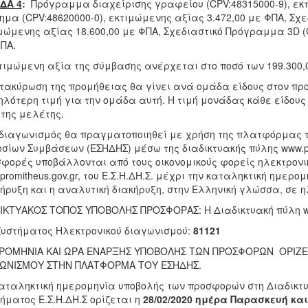
ΔΑ 4
:
Πρόγραμμα διαχείρισης γραφείου (CPV:48315000-9), εκτ
ημα (CPV:48620000-0), εκτιμώμενης αξίας 3.472,00 με ΦΠΑ, Σχ
μώμενης αξίας 18.600,00 με ΦΠΑ, Σχεδιαστικό Πρόγραμμα 3D (C
ΠΑ.
τιμώμενη αξία της σύμβασης ανέρχεται στο ποσό των 199.300,00
τακύρωση της προμήθειας θα γίνει ανά ομάδα είδους στον πρ
λότερη τιμή για την ομάδα αυτή. Η τιμή μονάδας κάθε είδους 
 της μελέτης.
 διαγωνισμός θα πραγματοποιηθεί με χρήση της πλατφόρμας τ
σίων Συμβάσεων (ΕΣΗΔΗΣ) μέσω της διαδικτυακής πύλης www.pro
φορές υποβάλλονται από τους οικονομικούς φορείς ηλεκτρονι
promitheus.gov.gr, του Ε.Σ.Η.ΔΗ.Σ. μέχρι την καταληκτική ημερ
ήρυξη και η αναλυτική διακήρυξη, στην Ελληνική γλώσσα, σε 
ΙΚΤΥΑΚΟΣ ΤΟΠΟΣ ΥΠΟΒΟΛΗΣ ΠΡΟΣΦΟΡΑΣ: Η Διαδικτυακή πύλη www.
Συστήματος Ηλεκτρονικού διαγωνισμού:
81121
ΡΟΜΗΝΙΑ ΚΑΙ ΩΡΑ ΕΝΑΡΞΗΣ ΥΠΟΒΟΛΗΣ ΤΩΝ ΠΡΟΣΦΟΡΩΝ ΟΡΙΖΕΤ
ΓΩΝΙΣΜΟΥ ΣΤΗΝ ΠΛΑΤΦΟΡΜΑ ΤΟΥ ΕΣΗΔΗΣ.
αταληκτική ημερομηνία υποβολής των προσφορών στη Διαδικτυακή
ήματος Ε.Σ.Η.ΔΗ.Σ ορίζεται η
28/02/2020 ημέρα Παρασκευή και