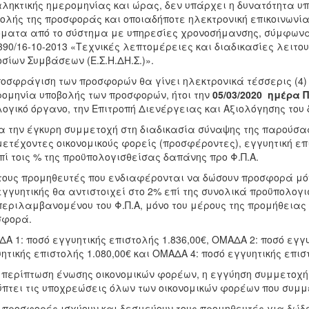
ληκτικής ημερομηνίας και ώρας, δεν υπάρχει η δυνατότητα υ
ολής της προσφοράς και οποιαδήποτε ηλεκτρονική επικοινωνί
ματα από το σύστημα με υπηρεσίες χρονοσήμανσης, σύμφωνα 
390/16-10-2013 «Τεχνικές λεπτομέρειες και διαδικασίες λειτο
σίων Συμβάσεων (Ε.Σ.Η.ΔΗ.Σ.)».
οσφράγιση των προσφορών θα γίνει ηλεκτρονικά τέσσερις (4)
ομηνία υποβολής των προσφορών, ήτοι την
05/03/2020 ημέρα 
ογικό όργανο, την Επιτροπή Διενέργειας και Αξιολόγησης του
ια την έγκυρη συμμετοχή στη διαδικασία σύναψης της παρούσα
ετέχοντες οικονομικούς φορείς (προσφέροντες), εγγυητική επ
επί τοις % της προϋπολογισθείσας δαπάνης προ Φ.Π.Α.
τους προμηθευτές που ενδιαφέρονται να δώσουν προσφορά μόν
εγγυητικής θα αντιστοιχεί στο 2% επί της συνολικά προϋπολογ
εριλαμβανομένου του Φ.Π.Α, μόνο του μέρους της προμήθειας 
σφορά.
Α 1: ποσό εγγυητικής επιστολής 1.836,00€, ΟΜΑΔΑ 2: ποσό εγγυ
ητικής επιστολής 1.080,00€ και ΟΜΑΔΑ 4: ποσό εγγυητικής επισ
 περίπτωση ένωσης οικονομικών φορέων, η εγγύηση συμμετοχής
πτει τις υποχρεώσεις όλων των οικονομικών φορέων που συμμ
ι προσφορές ισχύουν και δεσμεύουν τους προμηθευτές για δώδε