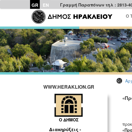
GR
EN
Γραμμή Παραπόνων τηλ : 2813-4
Ο 
Αρχ
WWW.HERAKLION.GR
«Πρ
Ο ΔΗΜΟΣ
προκ
Διακηρύξεις -
«Πρ