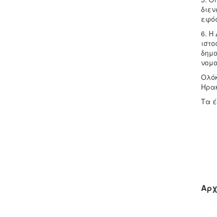
διεν
εφόσ
6. Η
ιστο
δημο
νομο
Ολόκ
Ηρακ
Τα 
Αρχ