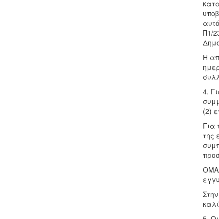
κατα
υποβ
αυτό
Π1/2
Δημο
Η απ
ημερ
συλλ
4. Γ
συμμ
(2) 
Για 
της 
συμπ
προ
ΟΜΑΔ
εγγυ
Στην
καλύ
5. Ο