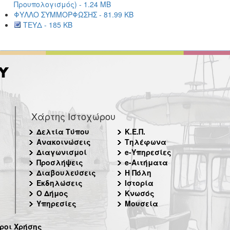
Προυπολογισμός) - 1.24 MB
ΦΥΛΛΟ ΣΥΜΜΟΡΦΩΣΗΣ - 81.99 KB
ΤΕΥΔ - 185 KB
Χάρτης Ιστοχώρου
Δελτία Τύπου
Κ.Ε.Π.
Ανακοινώσεις
Τηλέφωνα
Διαγωνισμοί
e-Υπηρεσίες
Προσλήψεις
e-Αιτήματα
Διαβουλεύσεις
Η Πόλη
Εκδηλώσεις
Ιστορία
Ο Δήμος
Κνωσός
Υπηρεσίες
Μουσεία
ροι Χρήσης