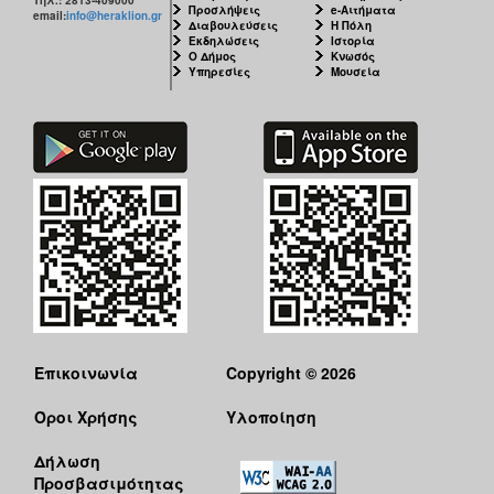
Προσλήψεις
e-Αιτήματα
email:
info@heraklion.gr
Διαβουλεύσεις
Η Πόλη
Εκδηλώσεις
Ιστορία
Ο Δήμος
Κνωσός
Υπηρεσίες
Μουσεία
Επικοινωνία
Copyright © 2026
Όροι Χρήσης
Υλοποίηση
Δήλωση
Προσβασιμότητας