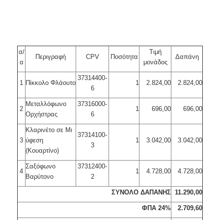
α/
Τιμή
Περιγραφή
CPV
Ποσότητα
Δαπάνη
α
μονάδος
37314400-
1
Πίκκολο Φλάουτο
1
2.824,00
2.824,00
6
Μεταλλόφωνο
37316000-
2
1
696,00
696,00
Ορχήστρας
6
Κλαρινέτο σε Μι
37314100-
3
ύφεση
1
3.042,00
3.042,00
3
(Κουαρτίνο)
Σαξόφωνο
37312400-
4
1
4.728,00
4.728,00
Βαρύτονο
2
ΣΥΝΟΛΟ ΔΑΠΑΝΗΣ
11.290,00
ΦΠΑ 24%
2.709,60