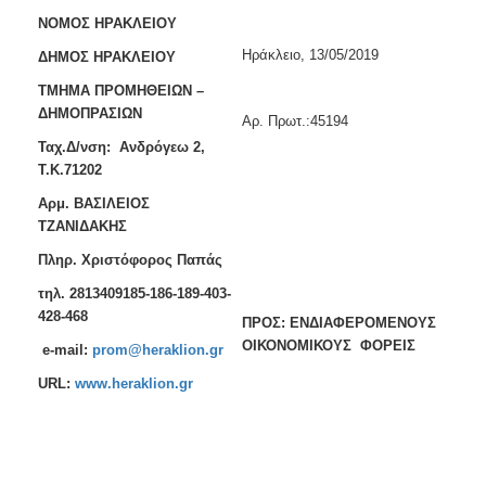
2018
ΝΟΜΟΣ ΗΡΑΚΛΕΙΟΥ
Ηράκλειο, 13/05/2019
2017
ΔΗΜΟΣ ΗΡΑΚΛΕΙΟΥ
2016
ΤΜΗΜΑ ΠΡΟΜΗΘΕΙΩΝ –
ΔΗΜΟΠΡΑΣΙΩΝ
2015
Aρ. Πρωτ.:45194
Ταχ.Δ/νση: Ανδρόγεω 2,
2013
Τ.Κ.71202
Αρμ. ΒΑΣΙΛΕΙΟΣ
ΤΖΑΝΙΔΑΚΗΣ
Ο
Πληρ. Χριστόφορος Παπάς
ΤΟΠΟΣ
ΜΑΣ
τηλ.
2813409185-186-189-403-
428-468
ΠΡΟΣ: ΕΝΔΙΑΦΕΡΟΜΕΝΟΥΣ
ΠΟΛΙΤΙΣΜΟΣ
ΟΙΚΟΝΟΜΙΚΟΥΣ ΦΟΡΕΙΣ
e-mail:
prom@heraklion.gr
URL
:
www.heraklion.gr
ΑΝΘΕΚΤΙΚΗ
ΠΟΛΗ