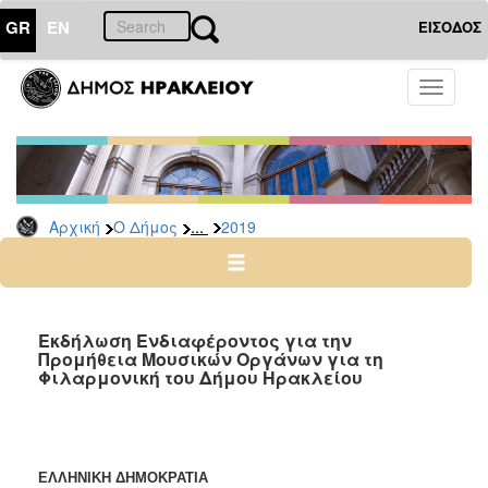
GR
EN
ΕΙΣΟΔΟΣ
Ο
Toggle
ΔΗΜΟΣ
navigati
Διακηρύξεις
-
Δημοπρασίες
Αρχείο
...
Αρχική
Ο Δήμος
2019
2026
2025
2024
Εκδήλωση Ενδιαφέροντος για την
2023
Προμήθεια Μουσικών Οργάνων για τη
Φιλαρμονική του Δήμου Ηρακλείου
2022
2021
2020
ΕΛΛΗΝΙΚΗ ΔΗΜΟΚΡΑΤΙΑ
2019