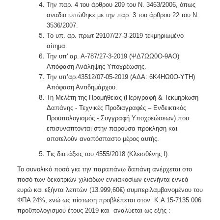
Την παρ. 4 του άρθρου 209 του Ν. 3463/2006, όπως
αναδιατυπώθηκε µε την παρ. 3 του άρθρου 22 του Ν.
3536/2007.
Το υπ. αρ. πρωτ 29107/27-3-2019 τεκμηριωμένο
αίτημα.
Την υπ' αρ. Α-787/27-3-2019 (ΨΔ7ΩΩ0Ο-9ΑΟ)
Απόφαση Ανάληψης Υποχρέωσης.
Την υπ’αρ.43512/07-05-2019 (ΑΔΑ: 6Κ4ΗΩ0Ο-ΥΤΗ)
Απόφαση Αντιδημάρχου.
Τη Μελέτη της Προμήθειας (Περιγραφή & Τεκμηρίωση
Δαπάνης - Τεχνικές Προδιαγραφές – Ενδεικτικός
Προϋπολογισμός - Συγγραφή Υποχρεώσεων) που
επισυνάπτονται στην παρούσα πρόκληση και
αποτελούν αναπόσπαστο μέρος αυτής.
Τις διατάξεις του 4555/2018 (Κλεισθένης I).
Το συνολικό ποσό για την παραπάνω δαπάνη ανέρχεται στο
ποσό των δεκατριών χιλιάδων εννιακοσίων ενενήντα εννεά
ευρώ και εξήντα λεπτών (13.999,60€) συμπεριλαμβανομένου του
ΦΠΑ 24%, ενώ ως πίστωση προβλέπεται στον Κ.Α 15-7135.006
προϋπολογισμού έτους 2019 και αναλύεται ως εξής :