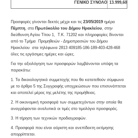
ΓΕΝΙΚΟ ΣΥΝΟΛΟ
13.999,60
Προσφορές γίνονται δεκτές µέχρι και τις
23/05/2019
ημέρα
Πέμπτη
, στο
Πρωτόκολλο του ∆ήµου Ηρακλείου
, στην
διεύθυνση Αγίου Τίτου 1, Τ.Κ. 71202 και πληροφορίες δίνονται
από το Tµήµα Προµηθειών - Δημοπρασιών του ∆ήμου
Ηρακλείου στα τηλέφωνα 2813 409185-186-189-403-428-468
όλες τις εργάσιμες ημέρες και ώρες.
Για την αξιολόγηση των προσφορών λαμβάνονται υπόψη τα
παρακάτω:
1. Τα δικαιολογητικά συμμετοχής που θα κατατεθούν σύμφωνα
με το άρθρο 5 της Συγγραφής υποχρεώσεων που επισυνάπτεται
και αποτελεί μέρος της μελέτης της προμήθειας.
2. Η οικονομική προσφορά των συμμετεχόντων στην οποία θα
αναγράφονται αναλυτικά οι τιμές στο τιμολόγιο προσφοράς.
3. Η τήρηση των τεχνικών προδιαγραφών.
4. Προσφορά που είναι αόριστη και ανεπίδεκτη εκτίμησης
απορρίπτεται.