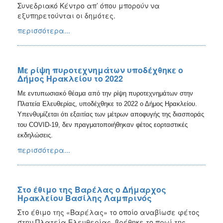
Συνεδριακό Κέντρο απ’ όπου μπορούν να
2017
εξυπηρετούνται οι δημότες.
2016
περισσότερα...
2015
2013
2012
Με ρίψη πυροτεχνημάτων υποδέχθηκε ο
Δήμος Ηρακλείου το 2022
2011
Με εντυπωσιακό θέαμα από την ρίψη πυροτεχνημάτων στην
2010
Πλατεία Ελευθερίας, υποδέχθηκε το 2022 ο Δήμος Ηρακλείου.
2006
Υπενθυμίζεται ότι εξαιτίας των μέτρων αποφυγής της διασποράς
του COVID-19, δεν πραγματοποιήθηκαν φέτος εορταστικές
εκδηλώσεις.
περισσότερα...
ΔΗΜΟΤΗΣ
ΕΠΙΣΚΕΠΤΗΣ
Στο έθιμο της Βαρέλας ο Δήμαρχος
Ηρακλείου Βασίλης Λαμπρινός
ΗΡΑΚΛΕΙΟ
ΓΙΑ...
Στο έθιμο της «Βαρέλας» το οποίο αναβίωσε φέτος
στην Πλατεία Ελευθερίας, βρέθηκε το πρωί της