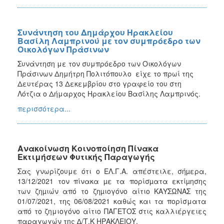
Συνάντηση του Δημάρχου Ηρακλείου
Βασίλη Λαμπρινού με τον συμπρόεδρο των
Οικολόγων Πράσινων
Συνάντηση με τον συμπρόεδρο των Οικολόγων
Πράσινων Δημήτρη Πολιτόπουλο είχε το πρωί της
Δευτέρας 13 Δεκεμβρίου στο γραφείο του στη
Λότζια ο Δήμαρχος Ηρακλείου Βασίλης Λαμπρινός.
περισσότερα...
Ανακοίνωση Κοινοποίηση Πίνακα
Εκτιμήσεων Φυτικής Παραγωγής
Σας γνωρίζουμε ότι
ο ΕΛ.Γ.Α. απέστειλε, σήµερα,
13/12/2021 τον πίνακα µε τα πορίσµατα εκτίµησης
των ζηµιών από το ζηµιογόνο αίτιο ΚΑΥΣΩΝΑΣ της
01/07/2021, της
06/08/2021
καθώς και τα πορίσματα
από το ζημιογόνο αίτιο ΠΑΓΕΤΟΣ
στις καλλιέργειες
παραγωγών της ∆/Τ.Κ ΗΡΑΚΛΕΙΟΥ.