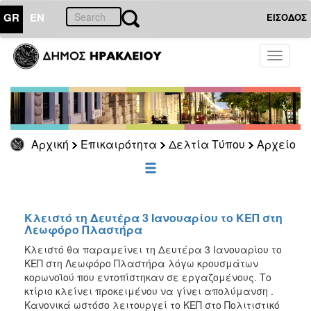
GR
EN
ΕΙΣΟΔΟΣ
ΕΠΙΚΑΙΡΟΤΗΤΑ
Toggle
navigati
Δελτία
Τύπου
Αρχείο
2026
Αρχική
Επικαιρότητα
Δελτία Τύπου
Αρχείο
2025
2024
2023
2022
Κλειστό τη Δευτέρα 3 Ιανουαρίου το ΚΕΠ στη
Λεωφόρο Πλαστήρα
2021
Κλειστό θα παραμείνει τη Δευτέρα 3 Ιανουαρίου το
2020
ΚΕΠ στη Λεωφόρο Πλαστήρα λόγω κρουσμάτων
κορωνοϊού που εντοπίστηκαν σε εργαζομένους. Το
2019
κτίριο κλείνει προκειμένου να γίνει απολύμανση .
2018
Κανονικά ωστόσο λειτουργεί το ΚΕΠ στο Πολιτιστικό