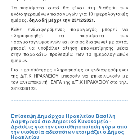
Τα πορίσµατα αυτά θα είναι στη διάθεση των
ενδιαφεροµένων παραγωγών για 10 ηµερολογιακές
ηµέρες,
δηλαδή µέχρι την 23/12/2021.
Κάθε ενδιαφερόµενος παραγωγός µπορεί να
πληροφορηθεί τα πορίσµατα των
πραγµατογνωµοσυνών και όποιος διαφωνεί µε αυτά,
µπορεί να υποβάλει αίτηση επανεκτίµησης µέσα
στην παρακάτω προθεσµία των 10 ηµερολογιακών
ηµερών.
Για περισσότερες πληροφορίες οι ενδιαφερόμενοι
της ∆/Τ.Κ ΗΡΑΚΛΕΙΟΥ μπορούν να επικοινωνούν με
τον ανταποκριτή ΕΛΓΑ της ∆/Τ.Κ ΗΡΑΚΛΕΙΟΥ στο τηλ.
2810336123.
Επίσκεψη Δημάρχου Ηρακλείου Βασίλη
Λαμπρινού στο Δημοτικό Κυνοκομείο -
Δράσεις για την ευαισθητοποίηση γύρω από
την υιοθεσία αδεσπότων ετοιμάζει ο Δήμος
Ηρακλείου