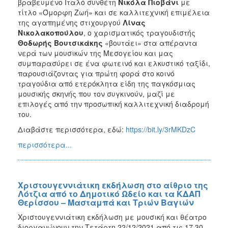
βραβευμένο Ιταλό συνθέτη
Νικόλα Πιοβάνι
με
τίτλο «Όμορφη Ζωή» και σε καλλιτεχνική επιμέλεια
της αγαπημένης στιχουργού
Λίνας
Νικολακοπούλου
, ο χαρισματικός τραγουδιστής
Θοδωρής Βουτσικάκης
«βουτάει» στα απέραντα
νερά των μουσικών της Μεσογείου και μας
συμπαρασύρει σε ένα φωτεινό και ελκυστικό ταξίδι,
παρουσιάζοντας για πρώτη φορά στο κοινό
τραγούδια από ετερόκλητα είδη της παγκόσμιας
μουσικής σκηνής που τον συγκινούν, μαζί με
επιλογές από την προσωπική καλλιτεχνική διαδρομή
του.
Διαβάστε περισσότερα, εδώ:
https://bit.ly/3rMKDzC
περισσότερα...
Χριστουγεννιάτικη εκδήλωση στο αίθριο της
Λότζια από το Δημοτικό Ωδείο και τα ΚΔΑΠ
Θερίσσου – Μασταμπά και Τριών Βαγιών
Χριστουγεννιάτικη εκδήλωση με μουσική και θέατρο
διοργανώνουν την Τετάρτη 22/12/2021 από τις 17.30