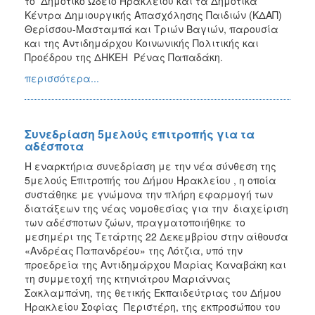
το Δημοτικό Ωδείο Ηρακλείου και τα Δημοτικά
Κέντρα Δημιουργικής Απασχόλησης Παιδιών (ΚΔΑΠ)
Θερίσσου-Μασταμπά και Τριών Βαγιών, παρουσία
και της Αντιδημάρχου Κοινωνικής Πολιτικής και
Προέδρου της ΔΗΚΕΗ Ρένας Παπαδάκη.
περισσότερα...
Συνεδρίαση 5μελούς επιτροπής για τα
αδέσποτα
Η εναρκτήρια συνεδρίαση με την νέα σύνθεση της
5μελούς Επιτροπής του Δήμου Ηρακλείου , η οποία
συστάθηκε με γνώμονα την πλήρη εφαρμογή των
διατάξεων της νέας νομοθεσίας για την διαχείριση
των αδέσποτων ζώων, πραγματοποιήθηκε το
μεσημέρι της Τετάρτης 22 Δεκεμβρίου στην αίθουσα
«Ανδρέας Παπανδρέου» της Λότζια, υπό την
προεδρεία της Αντιδημάρχου Μαρίας Καναβάκη και
τη συμμετοχή της κτηνιάτρου Μαριάννας
Σακλαμπάνη, της θετικής Εκπαιδεύτριας του Δήμου
Ηρακλείου Σοφίας Περιστέρη, της εκπροσώπου του