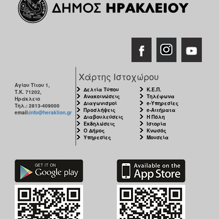
Χάρτης Ιστοχώρου
Αγίου Τίτου 1,
Δελτία Τύπου
Κ.Ε.Π.
Τ.Κ. 71202,
Ανακοινώσεις
Τηλέφωνα
Ηράκλειο
Διαγωνισμοί
e-Υπηρεσίες
Τηλ.: 2813-409000
Προσλήψεις
e-Αιτήματα
email:
info@heraklion.gr
Διαβουλεύσεις
Η Πόλη
Εκδηλώσεις
Ιστορία
Ο Δήμος
Κνωσός
Υπηρεσίες
Μουσεία