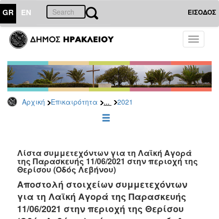
GR
EN
ΕΙΣΟΔΟΣ
ΕΠΙΚΑΙΡΟΤΗΤΑ
Toggle
navigati
Δελτία
Τύπου
Αρχείο
2026
...
Αρχική
Επικαιρότητα
2021
2025
2024
2023
2022
Λίστα συμμετεχόντων για τη Λαϊκή Αγορά
της Παρασκευής 11/06/2021 στην περιοχή της
2021
Θερίσου (Οδός Λεβήνου)
2020
Αποστολή στοιχείων συμμετεχόντων
για τη Λαϊκή Αγορά της Παρασκευής
2019
11/06/2021 στην περιοχή της Θερίσου
2018