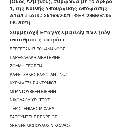
(Οδός Λεβήνου), σύμφωνα με το Άρθρο
2017
1, της Κοινής Υπουργικής Απόφασης
2016
Δ1α/Γ.Π.οικ.: 35169/2021 (ΦΕΚ 2366/Β’/05-
2015
06-2021).
2013
Συμμετοχή Επαγγελματιών πωλητών
2012
υπαίθριου εμπορίου:
2011
ΒΕΡΓΕΤΑΚΗΣ ΡΟΔΑΜΑΝΘΟΣ
2010
ΓΑΡΕΦΑΛΑΚΗ ΑΙΚΑΤΕΡΙΝΗ
2006
ΖΟΥΜΗ ΓΕΩΡΓΙΑ
ΚΑΦΕΤΖΑΚΗΣ ΚΩΝΣΤΑΝΤΙΝΟΣ
ΚΥΡΚΙΜΤΖΗΣ ΑΝΤΩΝΙΟΣ
ΔΗΜΟΤΗΣ
ΜΠΑΝΤΟΥΒΕΡΗ ΕΙΡΗΝΗ
ΝΙΚΟΛΑΟΥ ΧΡΗΣΤΟΣ
ΕΠΙΣΚΕΠΤΗΣ
ΠΕΡΙΣΤΕΝΙΔΗΣ ΜΙΧΑΗΛ
ΗΡΑΚΛΕΙΟ
ΣΑΠΟΥΝΤΖΗΣ ΓΕΩΡΓΙΟΣ
ΓΙΑ...
ΣΕΡΑΦΕΙΜΟΠΟΥΛΟΣ ΝΙΚΟΛΑΟΣ