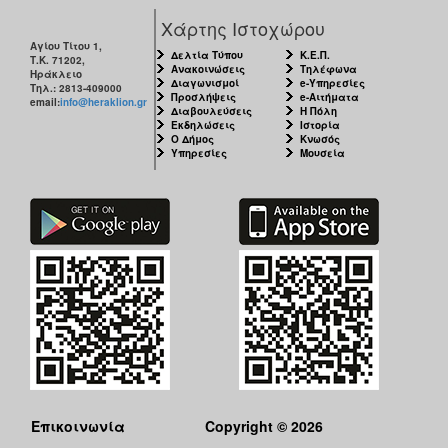
Χάρτης Ιστοχώρου
Αγίου Τίτου 1,
Δελτία Τύπου
Κ.Ε.Π.
Τ.Κ. 71202,
Ανακοινώσεις
Τηλέφωνα
Ηράκλειο
Διαγωνισμοί
e-Υπηρεσίες
Τηλ.: 2813-409000
Προσλήψεις
e-Αιτήματα
email:
info@heraklion.gr
Διαβουλεύσεις
Η Πόλη
Εκδηλώσεις
Ιστορία
Ο Δήμος
Κνωσός
Υπηρεσίες
Μουσεία
Επικοινωνία
Copyright © 2026