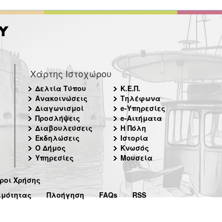
Χάρτης Ιστοχώρου
Δελτία Τύπου
Κ.Ε.Π.
Ανακοινώσεις
Τηλέφωνα
Διαγωνισμοί
e-Υπηρεσίες
Προσλήψεις
e-Αιτήματα
Διαβουλεύσεις
Η Πόλη
Εκδηλώσεις
Ιστορία
Ο Δήμος
Κνωσός
Υπηρεσίες
Μουσεία
ροι Χρήσης
ιμότητας
Πλοήγηση
FAQs
RSS