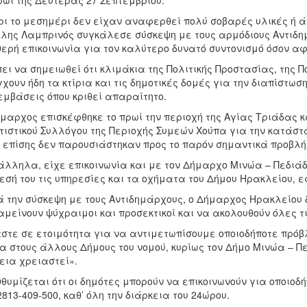
ρωί της Δευτέρας 27 Σεπτεμβρίου.
ι το μεσημέρι δεν είχαν αναφερθεί πολύ σοβαρές υλικές ή 
λης Λαμπρινός συγκάλεσε σύσκεψη με τους αρμόδιους Αντιδη
ερή επικοινωνία για τον καλύτερο δυνατό συντονισμό όσον α
ει να σημειωθεί ότι κλιμάκια της Πολιτικής Προστασίας, της 
χουν ήδη τα κτίρια και τις δημοτικές δομές για την διαπίστω
μβάσεις όπου κριθεί απαραίτητο.
μαρχος επισκέφθηκε το πρωί την περιοχή της Αγίας Τριάδας κ
τιστικού Συλλόγου της Περιοχής Συμεών Χούπα για την κατάστ
 επίσης δεν παρουσιάστηκαν προς το παρόν σημαντικά προβλ
λληλα, είχε επικοινωνία και με τον Δήμαρχο Μινώα – Πεδιά
εσή του τις υπηρεσίες και τα οχήματα του Δήμου Ηρακλείου, ε
 την σύσκεψη με τους Αντιδημάρχους, ο Δήμαρχος Ηρακλείου 
μείνουν ψύχραιμοι και προσεκτικοί και να ακολουθούν όλες τι
στε σε ετοιμότητα για να αντιμετωπίσουμε οποιοδήποτε πρό
α στους άλλους Δήμους του νομού, κυρίως τον Δήμο Μινώα – Π
εια χρειαστεί».
θυμίζεται ότι οι δημότες μπορούν να επικοινωνούν για οποιοδ
2813-409-500, καθ’ όλη την διάρκεια του 24ώρου.