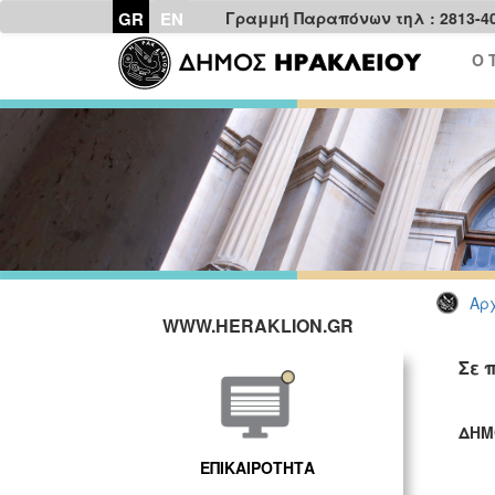
GR
EN
Γραμμή Παραπόνων τηλ : 2813-4
Ο 
Αρχ
WWW.HERAKLION.GR
Σε 
ΔΗΜ
ΓΡ
ΕΠΙΚΑΙΡΟΤΗΤΑ