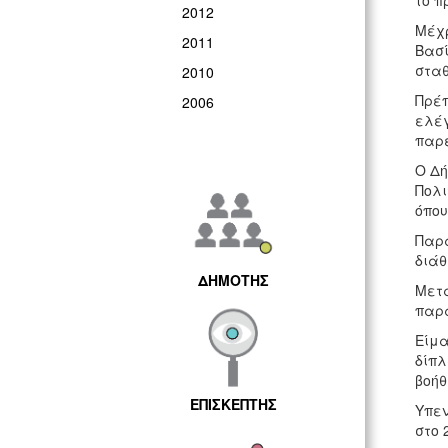
το π
2012
Μέχρ
2011
Βασί
σταθ
2010
Πρέπ
2006
ελέγ
παρε
Ο Δή
Πολι
όπου
Παρά
διάθ
ΔΗΜΟΤΗΣ
Μετά
παρα
Είμα
δίπλ
βοήθ
ΕΠΙΣΚΕΠΤΗΣ
Υπεν
στο 