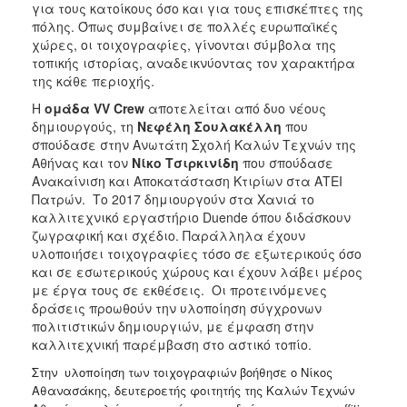
για τους κατοίκους όσο και για τους επισκέπτες της
πόλης. Όπως συμβαίνει σε πολλές ευρωπαϊκές
χώρες, οι τοιχογραφίες, γίνονται σύμβολα της
τοπικής ιστορίας, αναδεικνύοντας τον χαρακτήρα
της κάθε περιοχής.
Η
ομάδα
VV
C
rew
αποτελείται από δυο νέους
δημιουργούς, τη
Νεφέλη Σουλακέλλη
που
σπούδασε στην Ανωτάτη Σχολή Καλών Τεχνών της
Αθήνας και τον
Νίκο Τσιρκινίδη
που σπούδασε
Ανακαίνιση και Αποκατάσταση Κτιρίων στα ΑΤΕΙ
Πατρών. Το 2017 δημιουργούν στα Χανιά το
καλλιτεχνικό εργαστήριο Duende όπου διδάσκουν
ζωγραφική και σχέδιο. Παράλληλα έχουν
υλοποιήσει τοιχογραφίες τόσο σε εξωτερικούς όσο
και σε εσωτερικούς χώρους και έχουν λάβει μέρος
με έργα τους σε εκθέσεις. Οι προτεινόμενες
δράσεις προωθούν την υλοποίηση σύγχρονων
πολιτιστικών δημιουργιών, με έμφαση στην
καλλιτεχνική παρέμβαση στο αστικό τοπίο.
Στην υλοποίηση των τοιχογραφιών βοήθησε ο Νίκος
Αθανασάκης, δευτεροετής φοιτητής της Καλών Τεχνών