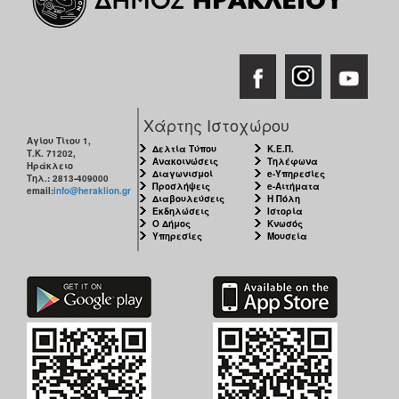
Χάρτης Ιστοχώρου
Αγίου Τίτου 1,
Δελτία Τύπου
Κ.Ε.Π.
Τ.Κ. 71202,
Ανακοινώσεις
Τηλέφωνα
Ηράκλειο
Διαγωνισμοί
e-Υπηρεσίες
Τηλ.: 2813-409000
Προσλήψεις
e-Αιτήματα
email:
info@heraklion.gr
Διαβουλεύσεις
Η Πόλη
Εκδηλώσεις
Ιστορία
Ο Δήμος
Κνωσός
Υπηρεσίες
Μουσεία