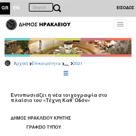
GR
EN
ΕΙΣΟΔΟΣ
ΕΠΙΚΑΙΡΟΤΗΤΑ
Toggle
navigati
Δελτία
Τύπου
Αρχείο
2026
...
Αρχική
Επικαιρότητα
2021
2025
2024
2023
2022
Εντυπωσιάζει η νέα τοιχογραφία στο
πλαίσιο του «Τέχνη Καθ’ Οδόν»
2021
2020
ΔΗΜΟΣ ΗΡΑΚΛΕΙΟΥ ΚΡΗΤΗΣ
2019
ΓΡΑΦΕΙΟ ΤΥΠΟΥ
2018