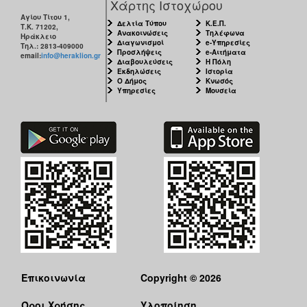
Χάρτης Ιστοχώρου
Αγίου Τίτου 1,
Δελτία Τύπου
Κ.Ε.Π.
Τ.Κ. 71202,
Ανακοινώσεις
Τηλέφωνα
Ηράκλειο
Διαγωνισμοί
e-Υπηρεσίες
Τηλ.: 2813-409000
Προσλήψεις
e-Αιτήματα
email:
info@heraklion.gr
Διαβουλεύσεις
Η Πόλη
Εκδηλώσεις
Ιστορία
Ο Δήμος
Κνωσός
Υπηρεσίες
Μουσεία
Επικοινωνία
Copyright © 2026
Όροι Χρήσης
Υλοποίηση