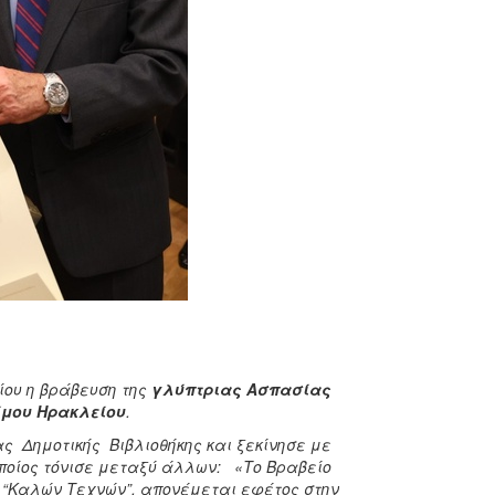
ίου η βράβευση της
γλύπτριας Ασπασίας
ήμου Ηρακλείου
.
ς Δημοτικής Βιβλιοθήκης και ξεκίνησε με
οποίος τόνισε μεταξύ άλλων: «Το Βραβείο
ν “Καλών Τεχνών”, απονέμεται εφέτος στην