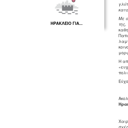
γλύπ
κατα
Με α
ΗΡΑΚΛΕΙΟ ΓΙΑ...
της,
καθη
Παπα
λαμπ
κοιν
μορφ
Η απ
«ευχ
πολι
Εύχο
Ακολ
Ηρα
Χαιρ
σχέσ