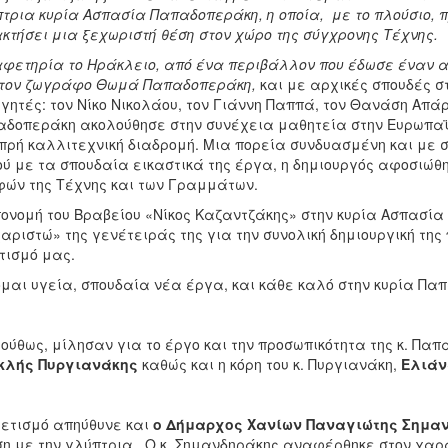
τρια κυρία Ασπασία Παπαδοπεράκη, η οποία, με το πλούσιο, 
κτήσει μια ξεχωριστή θέση στον χώρο της σύγχρονης Τέχνης.
φετηρία το Ηράκλειο, από ένα περιβάλλον που έδωσε έναν α
 τον ζωγράφο Θωμά Παπαδοπεράκη,
και με αρχικές σπουδές σ
γητές: τον Νίκο Νικολάου, τον Γιάννη Παππά, τον Θανάση Απά
δοπεράκη ακολούθησε στην συνέχεια μαθητεία στην Ευρωπαϊκ
ρή καλλιτεχνική διαδρομή. Μια πορεία συνδυασμένη και με σ
ού με τα σπουδαία εικαστικά της έργα, η δημιουργός αφοσιώθ
ών της Τέχνης και των Γραμμάτων.
ονομή του Βραβείου «Νίκος Καζαντζάκης» στην κυρία Ασπασί
αριστώ» της γενέτειράς της για την συνολική δημιουργική της
τισμό μας.
μαι υγεία, σπουδαία νέα έργα, και κάθε καλό στην κυρία Πα
ούθως, μίλησαν για το έργο και την προσωπικότητα της κ. Πα
κλής Πυργιανάκης
καθώς και η κόρη του κ. Πυργιανάκη,
Ελιάν
ετισμό απηύθυνε και
ο Δήμαρχος Χανίων Παναγιώτης Σημα
η με την γλύπτρια. Ο κ. Σημανδηράκης αναφέρθηκε στον χαρα