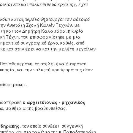
πρωτότυπο και πολυεπίπεδο έργο
της, έχει
κόμη καταξιωμένο δημιουργό: τον αδερφό
την
Ανωτάτη Σχολή Καλών Τεχνών, με
ρτη και τον Δημήτρη Καλαμάρα, η κυρία
ή Τέχνη, που επισφραγίστηκε με μια
ημαντικό συγγραφικό έργο, καθώς, από
ηκε και στην έρευνα και την μελέτη μεγάλων
α Παπαδοπεράκη, αποτελεί ένα έμπρακτο
 πορεία, και την πολυετή προσφορά της στον
παδοπεράκη».
παδοπεράκη
ο αρχιτέκτονας - μηχανικός
α
, μαθήτρια της βραβευθείσας.
νδηράκης
, τον οποίο συνδέει συγγενική
κτήρα και στο ταλέντο της κ. Παπαδοπεράκη