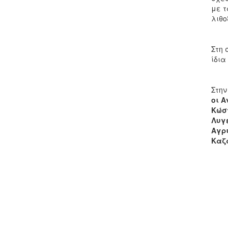
με τ
λιθο
Στη 
ίδια
Στην
οι 
Κώσ
Λυγε
Αγρι
Καζ