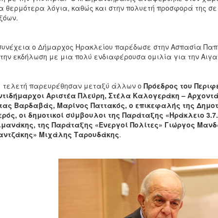
α θερμότερα λόγια, καθώς και στην πολυετή προσφορά της σε
ξόων.
συνέχεια ο Δήμαρχος Ηρακλείου παρέδωσε στην Ασπασία Παπα
 την εκδήλωση με μια πολύ ενδιαφέρουσα ομιλία για την Αιγαι
 τελετή παρευρέθησαν μεταξύ άλλων ο
Πρόεδρος του Περιφ
Αντιδήμαρχοι Αριστέα Πλεύρη, Στέλα Καλογεράκη – Αρχοντ
τας Βαρδαβάς, Μαρίνος Παττακός, ο επικεφαλής της Δημοτ
ρός, οι δημοτικοί σύμβουλοι της Παράταξης «Ηράκλειο 3.7.
μανάκης, της Παράταξης «Ενεργοί Πολίτες» Γιώργος Μανδ
αντζάκης» Μιχάλης Ταρουδάκης
.