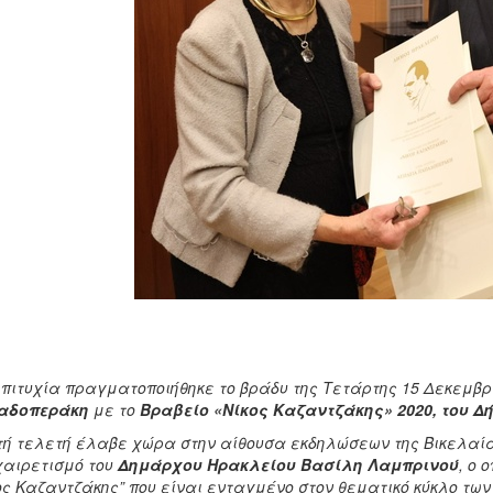
πιτυχία πραγματοποιήθηκε το βράδυ της Τετάρτης 15 Δεκεμβρ
αδοπεράκη
με το
Βραβείο «Νίκος Καζαντζάκης» 2020, του Δ
τή τελετή έλαβε χώρα στην αίθουσα εκδηλώσεων της Βικελαία
χαιρετισμό του
Δημάρχου Ηρακλείου Βασίλη Λαμπρινού
, ο 
ος Καζαντζάκης” που είναι ενταγμένο στον θεματικό κύκλο τω