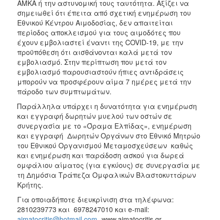
ΑΜΚΑ ή την αστυνομική τους ταυτότητα. Αξίζει να
σημειωθεί ότι έπειτα από σχετική ενημέρωση του
Εθνικού Κέντρου Αιμοδοσίας, δεν απαιτείται
περίοδος αποκλεισμού για τους αιμοδότες που
έχουν εμβολιαστεί έναντι της COVID-19, με την
προϋπόθεση ότι αισθάνονται καλά μετά τον
εμβολιασμό. Στην περίπτωση που μετά τον
εμβολιασμό παρουσιαστούν ήπιες αντιδράσεις
μπορούν να προσφέρουν αίμα 7 ημέρες μετά την
πάροδο των συμπτωμάτων.
Παράλληλα υπάρχει η δυνατότητα για ενημέρωση
και εγγραφή δωρητών μυελού των οστών σε
συνεργασία με το «Όραμα Ελπίδας», ενημέρωση
και εγγραφή Δωρητών Οργάνων στο Εθνικό Μητρώο
του Εθνικού Οργανισμού Μεταμοσχεύσεων καθώς
και ενημέρωση και παράδοση ασκού για δωρεά
ομφάλιου αίματος (για εγκύους) σε συνεργασία με
τη Δημόσια Τράπεζα Ομφαλικών Βλαστοκυττάρων
Κρήτης.
Για οποιαδήποτε διευκρίνιση στα τηλέφωνα:
2810239773 και 6978247010 και e-mail:
aimatocritis@hotmail.com
-www.aimatocritis.gr