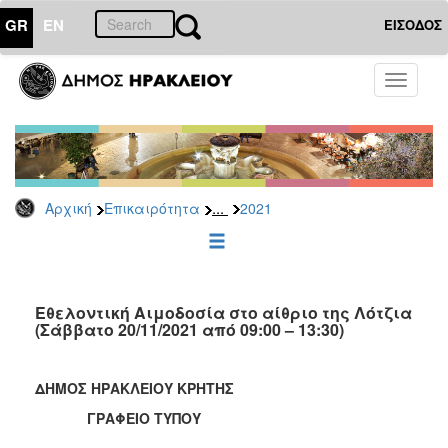
GR
EN
ΕΙΣΟΔΟΣ
ΕΠΙΚΑΙΡΟΤΗΤΑ
Toggle
navigati
Δελτία
Τύπου
Αρχείο
2026
...
Αρχική
Επικαιρότητα
2021
2025
2024
2023
2022
Εθελοντική Αιμοδοσία στο αίθριο της Λότζια
(Σάββατο 20/11/2021 από 09:00 – 13:30)
2021
2020
ΔΗΜΟΣ ΗΡΑΚΛΕΙΟΥ ΚΡΗΤΗΣ
2019
ΓΡΑΦΕΙΟ ΤΥΠΟΥ
2018