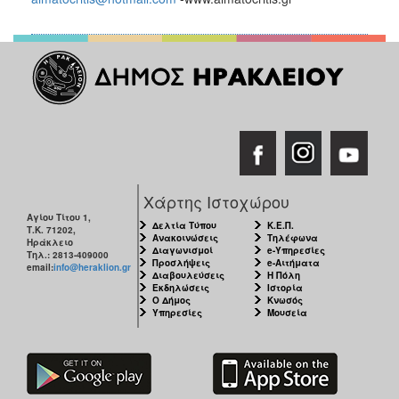
Χάρτης Ιστοχώρου
Αγίου Τίτου 1,
Δελτία Τύπου
Κ.Ε.Π.
Τ.Κ. 71202,
Ανακοινώσεις
Τηλέφωνα
Ηράκλειο
Διαγωνισμοί
e-Υπηρεσίες
Τηλ.: 2813-409000
Προσλήψεις
e-Αιτήματα
email:
info@heraklion.gr
Διαβουλεύσεις
Η Πόλη
Εκδηλώσεις
Ιστορία
Ο Δήμος
Κνωσός
Υπηρεσίες
Μουσεία