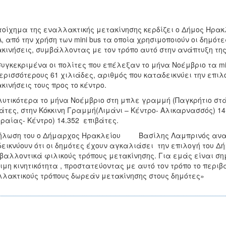
τοίχημα της εναλλακτικής μετακίνησης κερδίζει ο Δήμος Ηρακλ
, από την χρήση των mini bus τα οποία χρησιμοποιούν οι δημότ
κινήσεις, συμβάλλοντας με τον τρόπο αυτό στην ανάπτυξη της
συγκεκριμένα οι πολίτες που επέλεξαν το μήνα Νοέμβριο τα min
ερισσότερους 61 χιλιάδες, αριθμός που καταδεικνύει την επιλογ
κινήσεις τους προς το κέντρο.
υτικότερα το μήνα Νοέμβριο στη μπλε γραμμή (Παγκρήτιο στάδ
άτες, στην Κόκκινη Γραμμή(Λιμάνι – Κέντρο- Αλικαρνασσός) 14
ραίας- Κέντρο) 14.352 επιβάτες.
ήλωση του ο Δήμαρχος Ηρακλείου Βασίλης Λαμπρινός αναφέ
εικνύουν ότι οι δημότες έχουν αγκαλιάσει την επιλογή του 
βαλλοντικά φιλικούς τρόπους μετακίνησης. Για εμάς είναι σ
ιμη κινητικότητα , προστατεύοντας με αυτό τον τρόπο το πε
λακτικούς τρόπους δωρεάν μετακίνησης στους δημότες»