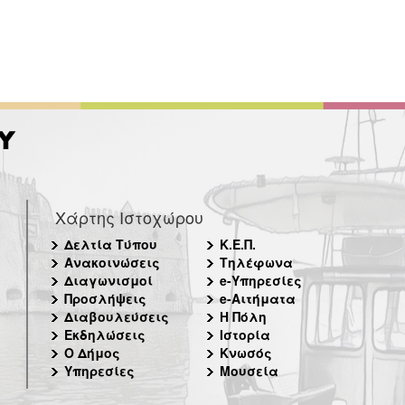
Χάρτης Ιστοχώρου
Δελτία Τύπου
Κ.Ε.Π.
Ανακοινώσεις
Τηλέφωνα
Διαγωνισμοί
e-Υπηρεσίες
Προσλήψεις
e-Αιτήματα
Διαβουλεύσεις
Η Πόλη
Εκδηλώσεις
Ιστορία
Ο Δήμος
Κνωσός
Υπηρεσίες
Μουσεία