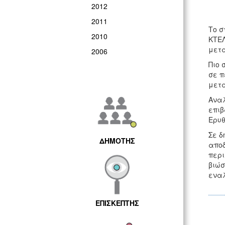
2012
2011
Το σ
2010
ΚΤΕΛ
μετα
2006
Πιο 
σε π
μετα
Αναλ
επιβ
Ερυθ
Σε δ
ΔΗΜΟΤΗΣ
αποδ
περι
βιώσ
εναλ
ΕΠΙΣΚΕΠΤΗΣ