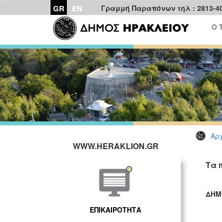
GR
EN
Γραμμή Παραπόνων τηλ : 2813-4
Ο 
Αρχ
WWW.HERAKLION.GR
Τα 
ΔΗΜ
ΓΡ
ΕΠΙΚΑΙΡΟΤΗΤΑ