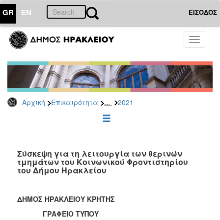
GR
EN
ΕΙΣΟΔΟΣ
ΕΠΙΚΑΙΡΟΤΗΤΑ
Toggle
navigati
Δελτία
Τύπου
Αρχείο
2026
...
Αρχική
Επικαιρότητα
2021
2025
2024
2023
2022
Σύσκεψη για τη λειτουργία των θερινών
τμημάτων του Κοινωνικού Φροντιστηρίου
2021
του Δήμου Ηρακλείου
2020
2019
ΔΗΜΟΣ ΗΡΑΚΛΕΙΟΥ ΚΡΗΤΗΣ
2018
ΓΡΑΦΕΙΟ ΤΥΠΟΥ