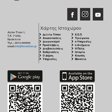
Χάρτης Ιστοχώρου
Αγίου Τίτου 1,
Δελτία Τύπου
Κ.Ε.Π.
Τ.Κ. 71202,
Ανακοινώσεις
Τηλέφωνα
Ηράκλειο
Διαγωνισμοί
e-Υπηρεσίες
Τηλ.: 2813-409000
Προσλήψεις
e-Αιτήματα
email:
info@heraklion.gr
Διαβουλεύσεις
Η Πόλη
Εκδηλώσεις
Ιστορία
Ο Δήμος
Κνωσός
Υπηρεσίες
Μουσεία