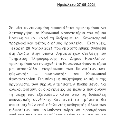
2017
Ηράκλειο 27-05-2021
2016
2015
2013
Σε μία συντονισμένη προσπάθεια προκειμένου να
λειτουργήσει το Κοινωνικό Φροντιστήριο του Δήμου
2012
Ηρακλείου και κατά τη διάρκεια του Καλοκαιριού
2011
προχωρά και φέτος ο Δήμος Ηρακλείου. Έτσι χθες,
Τετάρτη 26 Μαΐου 2021 πραγματοποιήθηκε σύσκεψη
2010
στη Λότζια στην οποία συμμετείχαν στελέχη του
2006
Τμήματος Πληροφορικής του Δήμου Ηρακλείου-
προκειμένου να ενισχυθεί το Κοινωνικό Φροντιστήριο
με ιστοσελίδα- εκπρόσωποι των Κοινοτήτων και
εθελοντές – συντονιστές του Κοινωνικού
Φροντιστηρίου. Στη σύσκεψη συζητήθηκε το θέμα της
ΔΗΜΟΤΗΣ
οργάνωσης των θερινών τμημάτων προκειμένου να
ανακουφιστούν οι οικογένειες με παιδιά που δίνουν
ΕΠΙΣΚΕΠΤΗΣ
τη μάχη των εξετάσεων κάτω από τις δύσκολες
οικονομικές συνθήκες. Και αυτά τα τμήματα θα
υποστηριχθούν από εθελοντές καθηγητές όλων των
ΗΡΑΚΛΕΙΟ
ΓΙΑ...
ειδικοτήτων που καλούνται τώρα να προσφέρουν
από τον πολύτιμο ελεύθερο χρόνο τους για να τα