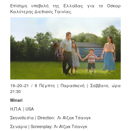
Επίσημη υποβολή της Ελλάδας για το Οσκαρ
Καλύτερης Διεθνούς Ταινίας.
19–20–21 / 8 Πέμπτη | Παρασκευή | Σάββατο, ώρα
21:30
Minari
Η.Π.Α. | USA
Σκηνοθεσία | Direction: Λι Αϊζακ Τσανγκ
Σενάριο | Screenplay: Λι Αϊζακ Τσανγκ