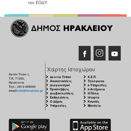
του ΕΟΔΥ.
Χάρτης Ιστοχώρου
Αγίου Τίτου 1,
Δελτία Τύπου
Κ.Ε.Π.
Τ.Κ. 71202,
Ανακοινώσεις
Τηλέφωνα
Ηράκλειο
Διαγωνισμοί
e-Υπηρεσίες
Τηλ.: 2813-409000
Προσλήψεις
e-Αιτήματα
email:
info@heraklion.gr
Διαβουλεύσεις
Η Πόλη
Εκδηλώσεις
Ιστορία
Ο Δήμος
Κνωσός
Υπηρεσίες
Μουσεία