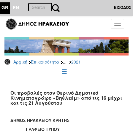
GR
EN
ΕΙΣΟΔΟΣ
ΕΠΙΚΑΙΡΟΤΗΤΑ
Toggle
navigati
Δελτία
Τύπου
Αρχείο
2026
...
Αρχική
Επικαιρότητα
2021
2025
2024
2023
2022
Οι προβολές στον Θερινό Δημοτικό
Κινηματογράφο «Βηθλεέμ» από τις 16 μέχρι
2021
και τις 21 Αυγούστου
2020
2019
ΔΗΜΟΣ ΗΡΑΚΛΕΙΟΥ ΚΡΗΤΗΣ
2018
ΓΡΑΦΕΙΟ ΤΥΠΟΥ