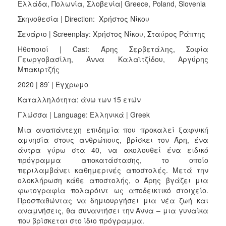
Ελλάδα, Πολωνία, Σλοβενία| Greece, Poland, Slovenia
Σκηνοθεσία | Direction: Χρήστος Νίκου
Σενάριο | Screenplay: Χρήστος Νίκου, Σταύρος Ράπτης
Ηθοποιοί | Cast: Άρης Σερβετάλης, Σοφία
Γεωργοβασίλη, Άννα Καλαϊτζίδου, Αργύρης
Μπακιρτζής
2020 | 89’ | Έγχρωμο
Καταλληλότητα: άνω των 15 ετών
Γλώσσα | Language: Ελληνικά | Greek
Μια αναπάντεχη επιδημία που προκαλεί ξαφνική
αμνησία στους ανθρώπους, βρίσκει τον Άρη, ένα
άντρα γύρω στα 40, να ακολουθεί ένα ειδικό
πρόγραμμα αποκατάστασης, το οποίο
περιλαμβάνει καθημερινές αποστολές. Μετά την
ολοκλήρωση κάθε αποστολής, ο Άρης βγάζει μια
φωτογραφία πολαρόιντ ως αποδεικτικό στοιχείο.
Προσπαθώντας να δημιουργήσει μια νέα ζωή και
αναμνήσεις, θα συναντήσει την Άννα – μια γυναίκα
που βρίσκεται στο ίδιο πρόγραμμα.