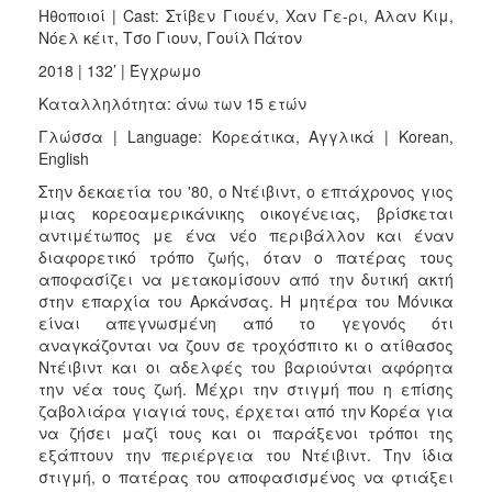
Ηθοποιοί | Cast: Στίβεν Γιουέν, Χαν Γε-ρι, Αλαν Κιμ,
Νόελ κέιτ, Τσο Γιουν, Γουίλ Πάτον
2018 | 132’ | Έγχρωμο
Καταλληλότητα: άνω των 15 ετών
Γλώσσα | Language: Κορεάτικα, Αγγλικά | Korean,
English
Στην δεκαετία του '80, ο Ντέιβιντ, ο επτάχρονος γιος
μιας κορεοαμερικάνικης οικογένειας, βρίσκεται
αντιμέτωπος με ένα νέο περιβάλλον και έναν
διαφορετικό τρόπο ζωής, όταν ο πατέρας τους
αποφασίζει να μετακομίσουν από την δυτική ακτή
στην επαρχία του Αρκάνσας. Η μητέρα του Μόνικα
είναι απεγνωσμένη από το γεγονός ότι
αναγκάζονται να ζουν σε τροχόσπιτο κι ο ατίθασος
Ντέιβιντ και οι αδελφές του βαριούνται αφόρητα
την νέα τους ζωή. Μέχρι την στιγμή που η επίσης
ζαβολιάρα γιαγιά τους, έρχεται από την Κορέα για
να ζήσει μαζί τους και οι παράξενοι τρόποι της
εξάπτουν την περιέργεια του Ντέιβιντ. Την ίδια
στιγμή, ο πατέρας του αποφασισμένος να φτιάξει