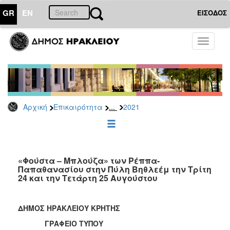
GR
EN
ΕΙΣΟΔΟΣ
ΕΠΙΚΑΙΡΟΤΗΤΑ
Toggle
navigati
Δελτία
Τύπου
Αρχείο
2026
...
Αρχική
Επικαιρότητα
2021
2025
2024
2023
2022
«Φούστα – Μπλούζα» των Ρέππα-
Παπαθανασίου στην Πύλη Βηθλεέμ την Τρίτη
2021
24 και την Τετάρτη 25 Αυγούστου
2020
2019
ΔΗΜΟΣ ΗΡΑΚΛΕΙΟΥ ΚΡΗΤΗΣ
2018
ΓΡΑΦΕΙΟ ΤΥΠΟΥ