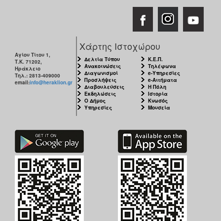
Χάρτης Ιστοχώρου
Αγίου Τίτου 1,
Δελτία Τύπου
Κ.Ε.Π.
Τ.Κ. 71202,
Ανακοινώσεις
Τηλέφωνα
Ηράκλειο
Διαγωνισμοί
e-Υπηρεσίες
Τηλ.: 2813-409000
Προσλήψεις
e-Αιτήματα
email:
info@heraklion.gr
Διαβουλεύσεις
Η Πόλη
Εκδηλώσεις
Ιστορία
Ο Δήμος
Κνωσός
Υπηρεσίες
Μουσεία