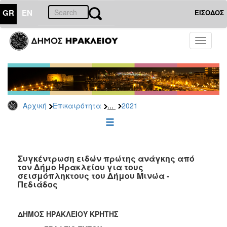
GR
EN
ΕΙΣΟΔΟΣ
ΕΠΙΚΑΙΡΟΤΗΤΑ
Toggle
navigati
Δελτία
Τύπου
Αρχείο
2026
...
Αρχική
Επικαιρότητα
2021
2025
2024
2023
2022
Συγκέντρωση ειδών πρώτης ανάγκης από
τον Δήμο Ηρακλείου για τους
2021
σεισμόπληκτους του Δήμου Μινώα -
Πεδιάδος
2020
2019
ΔΗΜΟΣ ΗΡΑΚΛΕΙΟΥ ΚΡΗΤΗΣ
2018