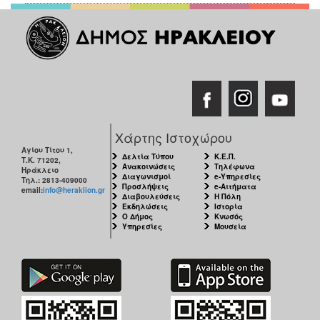
Χάρτης Ιστοχώρου
Αγίου Τίτου 1,
Δελτία Τύπου
Κ.Ε.Π.
Τ.Κ. 71202,
Ανακοινώσεις
Τηλέφωνα
Ηράκλειο
Διαγωνισμοί
e-Υπηρεσίες
Τηλ.: 2813-409000
Προσλήψεις
e-Αιτήματα
email:
info@heraklion.gr
Διαβουλεύσεις
Η Πόλη
Εκδηλώσεις
Ιστορία
Ο Δήμος
Κνωσός
Υπηρεσίες
Μουσεία