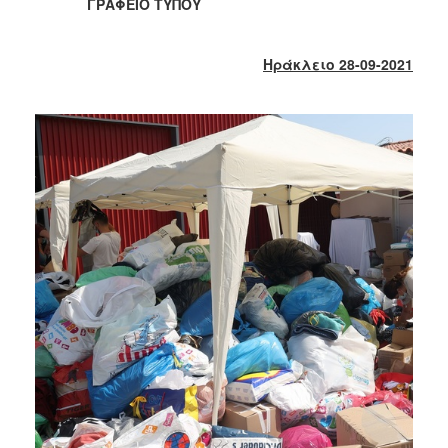
ΓΡΑΦΕΙΟ ΤΥΠΟΥ
2017
2016
Ηράκλειο 28-09-2021
2015
2013
2012
2011
2010
2006
ΔΗΜΟΤΗΣ
ΕΠΙΣΚΕΠΤΗΣ
ΗΡΑΚΛΕΙΟ
ΓΙΑ...