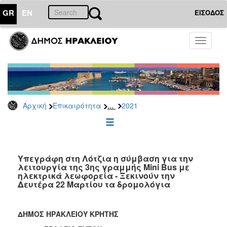
GR
EN
ΕΙΣΟΔΟΣ
ΕΠΙΚΑΙΡΟΤΗΤΑ
Toggle
navigati
Δελτία
Τύπου
Αρχείο
2026
...
Αρχική
Επικαιρότητα
2021
2025
2024
2023
2022
Υπεγράφη στη Λότζια η σύμβαση για την
λειτουργία της 3ης γραμμής Mini Bus με
2021
ηλεκτρικά λεωφορεία - Ξεκινούν την
Δευτέρα 22 Μαρτίου τα δρομολόγια
2020
2019
ΔΗΜΟΣ ΗΡΑΚΛΕΙΟΥ ΚΡΗΤΗΣ
2018