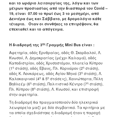
και το ωράριο λειτουργίας της, λόγω και των
μέτρων προστασίας από την διασπορά του
Covid –
19, είναι 07.00 το πρωί έως 3 το μεσημέρι, από
Δευτέρα έως και Σάββατο, με δρομολόγιο κάθε
τέταρτο. Όταν οι συνθήκες το επιτρέψουν, θα
επεκταθεί και το απόγευμα.
ης
Η διαδρομή της 3
Γραμμής
Mini
Bus είναι :
Αφετηρία, οδός Ερυθραίας, οδός Θ. Σκορδαλού, Λ.
Κνωσού, Λ. Δημοκρατίας (μέχρι Καλαμά), οδός
Καποδιστρίου, οδός Χρυσοστόμου, πλατεία Κύπρου
η
η
(1
στάση), οδός Έβανς, Πλ. Κορνάρου (2
στάση),
η
οδός Κ. Λουκάρεως, οδός Αγίου Μηνά (3
στάση), Λ.
η
η
Καλοκαιρινού (4
& 5
στάσεις), Χανιώπορτα, Πύλη
η
η
Βηθλεέμ (6
στάση), Πολιτιστικό Κέντρο (7
στάση),
η
Πλ. Κύπρου (8
στάση), Λ. Κνωσού, και επιστροφή
στην αφετηρία.
Τη διαδρομή θα πραγματοποιούν δύο ηλεκτρικά
λεωφορεία μαζί με δύο συμβατικά. Τα κριτήρια με
τα οποία σχεδιάστηκε η διαδρομή ήταν η παροχή