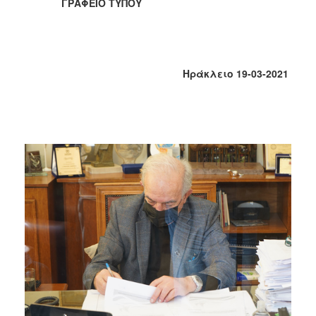
ΓΡΑΦΕΙΟ ΤΥΠΟΥ
2017
2016
2015
2013
Ηράκλειο 19-03-2021
2012
2011
2010
2006
ΔΗΜΟΤΗΣ
ΕΠΙΣΚΕΠΤΗΣ
ΗΡΑΚΛΕΙΟ
ΓΙΑ...