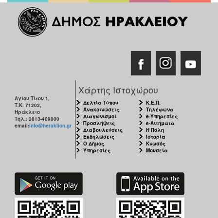
Χάρτης Ιστοχώρου
Αγίου Τίτου 1,
Δελτία Τύπου
Κ.Ε.Π.
Τ.Κ. 71202,
Ανακοινώσεις
Τηλέφωνα
Ηράκλειο
Διαγωνισμοί
e-Υπηρεσίες
Τηλ.: 2813-409000
Προσλήψεις
e-Αιτήματα
email:
info@heraklion.gr
Διαβουλεύσεις
Η Πόλη
Εκδηλώσεις
Ιστορία
Ο Δήμος
Κνωσός
Υπηρεσίες
Μουσεία