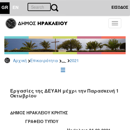
GR
EN
ΕΙΣΟΔΟΣ
ΕΠΙΚΑΙΡΟΤΗΤΑ
Toggle
navigati
Δελτία
Τύπου
Αρχείο
2026
...
Αρχική
Επικαιρότητα
2021
2025
2024
2023
2022
Εργασίες της ΔΕΥΑΗ μέχρι την Παρασκευή 1
Οκτωβρίου
2021
2020
ΔΗΜΟΣ ΗΡΑΚΛΕΙΟΥ ΚΡΗΤΗΣ
2019
ΓΡΑΦΕΙΟ ΤΥΠΟΥ
2018
Ηράκλειο 24-09-2021