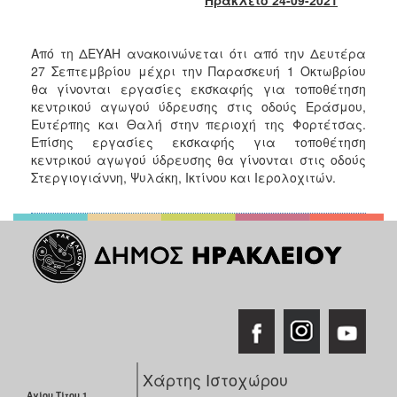
2017
2016
Από τη ΔΕΥΑΗ ανακοινώνεται ότι από την Δευτέρα
2015
27 Σεπτεμβρίου μέχρι την Παρασκευή 1 Οκτωβρίου
θα γίνονται εργασίες εκσκαφής για τοποθέτηση
2013
κεντρικού αγωγού ύδρευσης στις οδούς Εράσμου,
2012
Ευτέρπης και Θαλή στην περιοχή της Φορτέτσας.
Επίσης εργασίες εκσκαφής για τοποθέτηση
2011
κεντρικού αγωγού ύδρευσης θα γίνονται στις οδούς
2010
Στεργιογιάννη, Ψυλάκη, Ικτίνου και Ιερολοχιτών.
2006
ΔΗΜΟΤΗΣ
ΕΠΙΣΚΕΠΤΗΣ
ΗΡΑΚΛΕΙΟ
Χάρτης Ιστοχώρου
ΓΙΑ...
Αγίου Τίτου 1,