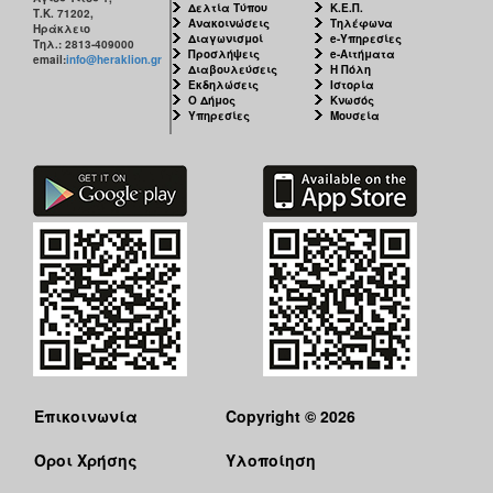
Δελτία Τύπου
Κ.Ε.Π.
Τ.Κ. 71202,
Ανακοινώσεις
Τηλέφωνα
Ηράκλειο
Διαγωνισμοί
e-Υπηρεσίες
Τηλ.: 2813-409000
Προσλήψεις
e-Αιτήματα
email:
info@heraklion.gr
Διαβουλεύσεις
Η Πόλη
Εκδηλώσεις
Ιστορία
Ο Δήμος
Κνωσός
Υπηρεσίες
Μουσεία
Επικοινωνία
Copyright © 2026
Όροι Χρήσης
Υλοποίηση