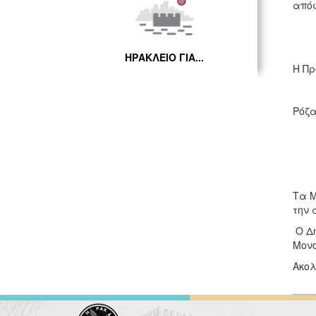
απόφ
ΗΡΑΚΛΕΙΟ ΓΙΑ...
Η
Ρ
Τα Μ
την 
Ο Δή
Μονο
Ακολ