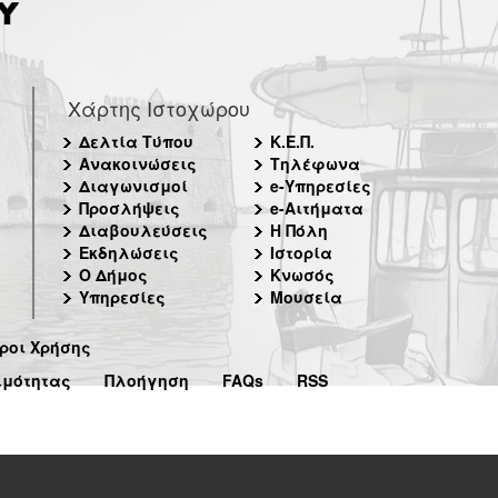
Χάρτης Ιστοχώρου
Δελτία Τύπου
Κ.Ε.Π.
Ανακοινώσεις
Τηλέφωνα
Διαγωνισμοί
e-Υπηρεσίες
Προσλήψεις
e-Αιτήματα
Διαβουλεύσεις
Η Πόλη
Εκδηλώσεις
Ιστορία
Ο Δήμος
Κνωσός
Υπηρεσίες
Μουσεία
ροι Χρήσης
ιμότητας
Πλοήγηση
FAQs
RSS