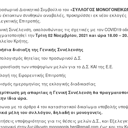
ροσωρινό Διοικητικό Συμβούλιο του
«ΣΥΛΛΟΓΟΣ ΜΟΝΟΓΟΝΕΪΚΩ
 έκτακτων συνθηκών αναβολές, προκηρύσσει εκ νέου εκλογές γ
εγκτικής Επιτροπής.
νική Συνέλευση, ακολουθώντας τις σχετικές με τον COVID19 
ματοποιηθεί την
Τρίτη 02 Νοεμβρίου, 2021 και ώρα 18.00 – 20
λείου Κρήτης.
ρήσια διάταξη της Γενικής Συνέλευσης
Απολογισμός θητείας του προσωρινού Δ.Σ.
αρουσίαση των υποψηφίων μελών για το Δ.Σ. ΚΑΙ της Ε.Ε.
κλογή της Εφορευτικής Επιτροπής
ρισμός ημερομηνίας της εκλογικής διαδικασίας
ερίπτωση μη απαρτίας η Γενική Συνέλευση θα πραγματοποι
την ίδια ώρα.
ωνα με το άρθρο 4 του καταστατικού δικαίωμα υποβολής υπ
ικά μέλη του συλλόγου, δηλαδή οι μονογονείς.
ιτήσεις υποψηφιότητας για τις θέσεις μελών Δ.Σ., και Εξελεγ
τρονικά στην διεύθυνση monogonis.her@gmail.com έως και την Κ