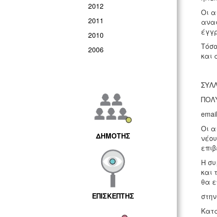
2012
Οι α
2011
αναφ
έγγρ
2010
Τόσο
2006
και 
ΣΥΛ
ΠΟΛΥ
emai
Οι α
ΔΗΜΟΤΗΣ
νέου
επιβ
Η συ
και 
θα ε
ΕΠΙΣΚΕΠΤΗΣ
στην
Κατά