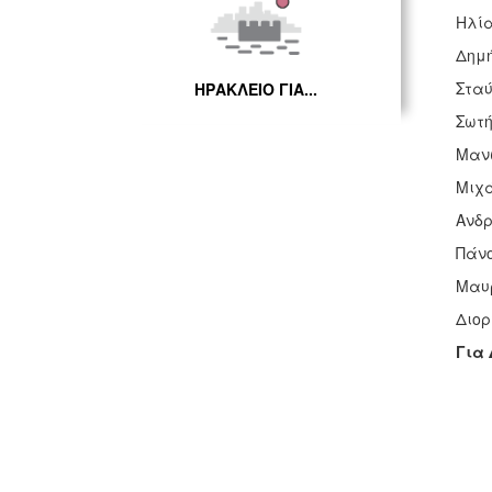
Ηλί
Δημή
Σταύ
ΗΡΑΚΛΕΙΟ ΓΙΑ...
Σωτή
Μαν
Μιχά
Ανδρ
Πάνο
Μαυρ
Διορ
Για