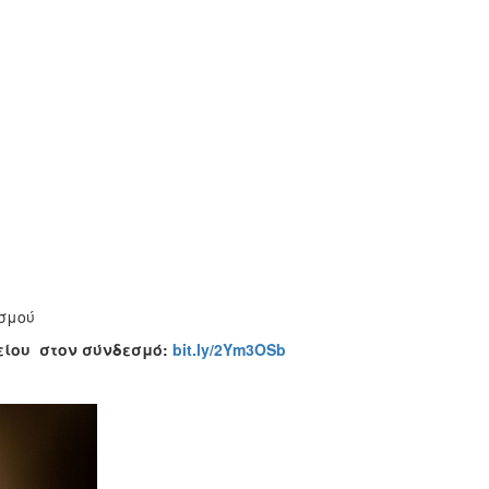
σμού
είου στον σύνδεσμό:
bit.ly/2Ym3OSb