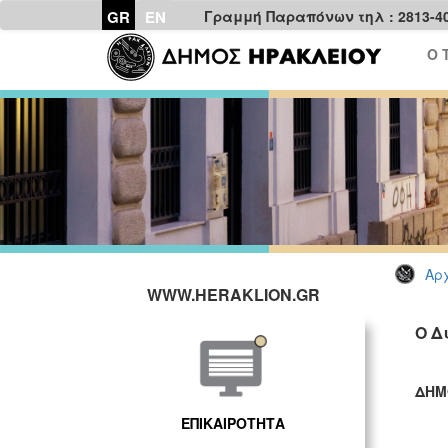
GR
EN
Γραμμή Παραπόνων τηλ : 2813-4
Ο 
Αρχ
WWW.HERAKLION.GR
Ο Δ
ΔΗΜ
ΓΡ
ΕΠΙΚΑΙΡΟΤΗΤΑ