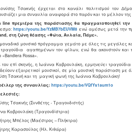
ιονύσης Τσακνής έρχεται στο κανάλι πολιτισμού του Δήμ
υσιάζει μια συναυλία αναφορά στο παρόν και το μέλλον της r
 line πρεμιέρα της παράστασης θα πραγματοποιηθεί την Τ
δεσμο:
https://youtu.be/YzMB7bEUVM8
ενώ αμέσως μετά την π
nd, στη ζώνη θέασης «Φώτα, Αυλαία, Πάμε».
μοναδικό μουσικό πρόγραμμα γεμάτο με όλες τις μεγάλες κα
τραγούδια αγαπημένων του φίλων, ενώ θα ακουστούν και 
ο «Bandiera Rossa».
 του επί σκηνής, η Ιωάννα Καβρουλάκη, ερμηνεύει τραγούδια 
δεύουν εξαιρετικοί μουσικοί, σε μία μουσική παράσταση με ό
ύση Τσακνή και τη μαγική φωνή της Ιωάννα Καβρουλάκη!
ρέιλερ της συναυλίας:
https://youtu.be/VQfYs1aum1o
ελεστές:
ύσης Τσακνής (Συνθέτης - Τραγουδιστής)
να Καβρουλάκη (Τραγουδίστρια)
τρης Μπέλος (Μαέστρος – Πλήκτρα)
τρης Καρασούλος (Ηλ. Κιθάρα)