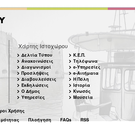
Χάρτης Ιστοχώρου
Δελτία Τύπου
Κ.Ε.Π.
Ανακοινώσεις
Τηλέφωνα
Διαγωνισμοί
e-Υπηρεσίες
Προσλήψεις
e-Αιτήματα
Διαβουλεύσεις
Η Πόλη
Εκδηλώσεις
Ιστορία
Ο Δήμος
Κνωσός
Υπηρεσίες
Μουσεία
ροι Χρήσης
ιμότητας
Πλοήγηση
FAQs
RSS