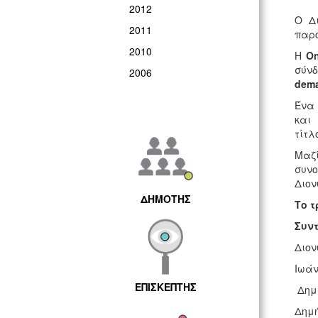
2012
Ο Δ
2011
παρο
2010
Η
On
σύν
2006
dema
Ένα 
και 
τίτλ
Μαζί
συνο
Διον
ΔΗΜΟΤΗΣ
Το τ
Συντ
Διον
Ιωάν
ΕΠΙΣΚΕΠΤΗΣ
Δημή
Δημή