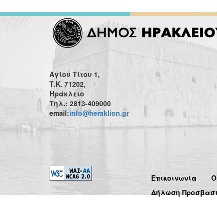
Αγίου Τίτου 1,
Τ.Κ. 71202,
Ηράκλειο
Τηλ.: 2813-409000
email:
info@heraklion.gr
Επικοινωνία
Ό
Δήλωση Προσβασ