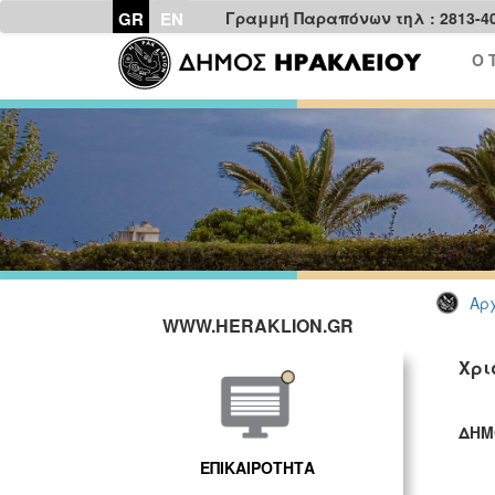
GR
EN
Γραμμή Παραπόνων τηλ : 2813-4
Ο 
Αρχ
WWW.HERAKLION.GR
Χρι
ΔΗΜ
ΓΡ
ΕΠΙΚΑΙΡΟΤΗΤΑ