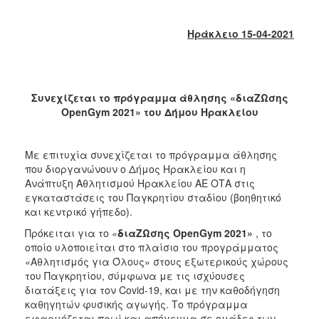
2017
2016
Ηράκλειο 15-04-2021
2015
2013
2012
Συνεχίζεται το πρόγραμμα άθλησης «διαΖΩσης
OpenGym 2021» του Δήμου Ηρακλείου
2011
2010
Με επιτυχία συνεχίζεται το πρόγραμμα άθλησης
2006
που διοργανώνουν ο Δήμος Ηρακλείου και η
Ανάπτυξη Αθλητισμού Ηρακλείου ΑΕ ΟΤΑ στις
εγκαταστάσεις του Παγκρητίου σταδίου (βοηθητικό
και κεντρικό γήπεδο).
ΔΗΜΟΤΗΣ
Πρόκειται για το «
διαΖΩσης
OpenGym 2021»
, το
οποίο υλοποιείται στο πλαίσιο του προγράμματος
ΕΠΙΣΚΕΠΤΗΣ
«Αθλητισμός για Όλους» στους εξωτερικούς χώρους
του Παγκρητίου, σύμφωνα με τις ισχύουσες
διατάξεις για τον Covid-19, και με την καθοδήγηση
ΗΡΑΚΛΕΙΟ
ΓΙΑ...
καθηγητών φυσικής αγωγής. Το πρόγραμμα
εφαρμόζεται πρωί και απόγευμα σε ομάδες των