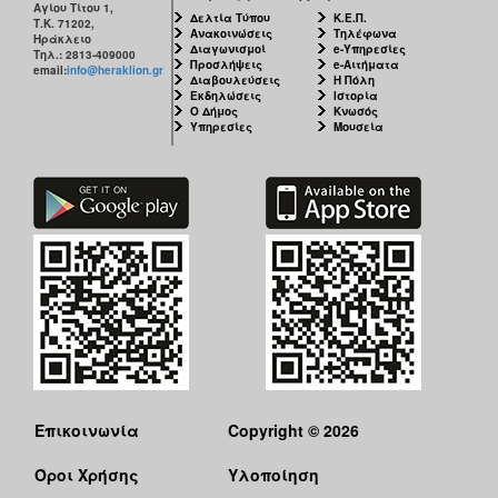
Αγίου Τίτου 1,
Δελτία Τύπου
Κ.Ε.Π.
Τ.Κ. 71202,
Ανακοινώσεις
Τηλέφωνα
Ηράκλειο
Διαγωνισμοί
e-Υπηρεσίες
Τηλ.: 2813-409000
Προσλήψεις
e-Αιτήματα
email:
info@heraklion.gr
Διαβουλεύσεις
Η Πόλη
Εκδηλώσεις
Ιστορία
Ο Δήμος
Κνωσός
Υπηρεσίες
Μουσεία
Επικοινωνία
Copyright © 2026
Όροι Χρήσης
Υλοποίηση