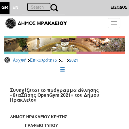
GR
EN
ΕΙΣΟΔΟΣ
ΕΠΙΚΑΙΡΟΤΗΤΑ
Toggle
navigati
Δελτία
Τύπου
Αρχείο
2026
...
Αρχική
Επικαιρότητα
2021
2025
2024
2023
2022
Συνεχίζεται το πρόγραμμα άθλησης
«διαΖΩσης OpenGym 2021» του Δήμου
2021
Ηρακλείου
2020
2019
ΔΗΜΟΣ ΗΡΑΚΛΕΙΟΥ ΚΡΗΤΗΣ
2018
ΓΡΑΦΕΙΟ ΤΥΠΟΥ