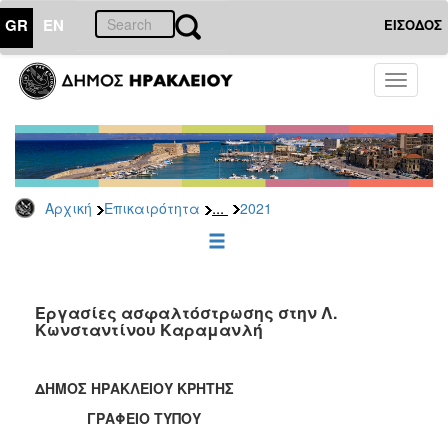
GR
EN
ΕΙΣΟΔΟΣ
ΕΠΙΚΑΙΡΟΤΗΤΑ
Toggle
navigati
Δελτία
Τύπου
Αρχείο
2026
...
Αρχική
Επικαιρότητα
2021
2025
2024
2023
2022
Εργασίες ασφαλτόστρωσης στην Λ.
Κωνσταντίνου Καραμανλή
2021
2020
ΔΗΜΟΣ ΗΡΑΚΛΕΙΟΥ ΚΡΗΤΗΣ
2019
ΓΡΑΦΕΙΟ ΤΥΠΟΥ
2018