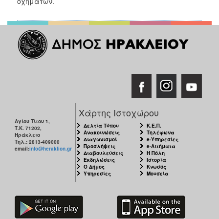
οχημάτων.
Χάρτης Ιστοχώρου
Αγίου Τίτου 1,
Δελτία Τύπου
Κ.Ε.Π.
Τ.Κ. 71202,
Ανακοινώσεις
Τηλέφωνα
Ηράκλειο
Διαγωνισμοί
e-Υπηρεσίες
Τηλ.: 2813-409000
Προσλήψεις
e-Αιτήματα
email:
info@heraklion.gr
Διαβουλεύσεις
Η Πόλη
Εκδηλώσεις
Ιστορία
Ο Δήμος
Κνωσός
Υπηρεσίες
Μουσεία