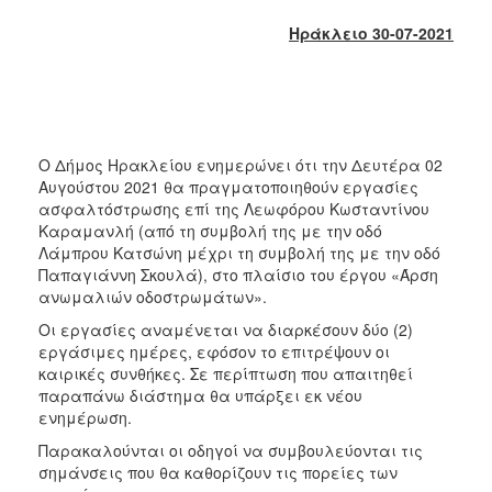
2017
Ηράκλειο 30-07-2021
2016
2015
2013
2012
Ο Δήμος Ηρακλείου ενημερώνει ότι την Δευτέρα 02
2011
Αυγούστου 2021 θα πραγματοποιηθούν εργασίες
ασφαλτόστρωσης επί της Λεωφόρου Κωσταντίνου
2010
Καραμανλή (από τη συμβολή της με την οδό
2006
Λάμπρου Κατσώνη μέχρι τη συμβολή της με την οδό
Παπαγιάννη Σκουλά), στο πλαίσιο του έργου «Άρση
ανωμαλιών οδοστρωμάτων».
Οι εργασίες αναμένεται να διαρκέσουν δύο (2)
εργάσιμες ημέρες, εφόσον το επιτρέψουν οι
ΔΗΜΟΤΗΣ
καιρικές συνθήκες. Σε περίπτωση που απαιτηθεί
παραπάνω διάστημα θα υπάρξει εκ νέου
ΕΠΙΣΚΕΠΤΗΣ
ενημέρωση.
Παρακαλούνται οι οδηγοί να συμβουλεύονται τις
ΗΡΑΚΛΕΙΟ
ΓΙΑ...
σημάνσεις που θα καθορίζουν τις πορείες των