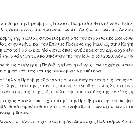
ντηση με την Πρέσβη της Ιταλίας Πατρίτσια Φαλτσινέλι (Patrizi
λης Λαμπρινός, στο γραφείο του στη Λότζια το πρωί της Δευτ
έσβης της Ιταλίας συνοδευόμενη από τον στρατιωτικό ακόλουθ
ίας στην Αθήνα και τον Επίτιμο Πρόξενο της Ιταλίας στην Κρήτ
η από το Ηράκλειο. Μάλιστα όπως ανέφερε στον Δήμαρχο είνα
 την ανάληψη των καθηκόντων της τον Ιούνιο του 2020, λόγω τη
ος όπως ανέφερε η Πρέσβης είναι η σύσφιξη των σχέσεων των 
ειρηματικότητας και της οικονομίας γενικότερα.
λληλα η Πρέσβης εξέφρασε την συμπαράσταση της στους κατο
ν πληγεί από την έντονη σεισμική ακολουθία των τελευταίων 
ργασία με τις υπηρεσίες πολιτικής προστασίας της Ιταλίας ε
μαρχος Ηρακλείου ευχαρίστησε την Πρέσβη για την επίσκεψη 
βληθείσα προσπάθεια για την αναβάθμιση των σχέσεων μεταξ
αναφέρθηκαν.
συνάντηση συμμετείχε ακόμη η Αντιδήμαρχος Πολιτισμού Αρισ