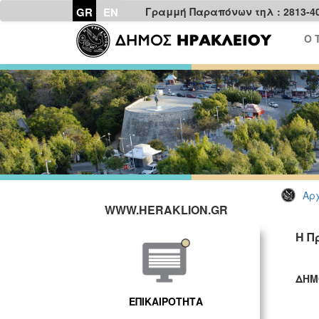
GR
EN
Γραμμή Παραπόνων τηλ : 2813-4
Ο 
Αρχ
WWW.HERAKLION.GR
Η Π
ΔΗΜ
ΓΡ
ΕΠΙΚΑΙΡΟΤΗΤΑ