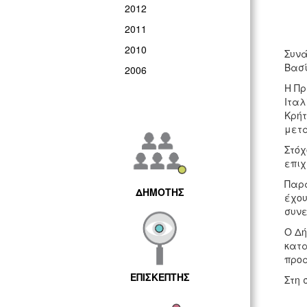
2012
2011
2010
Συνά
Βασί
2006
Η Πρ
Ιταλ
Κρήτ
μετά
Στόχ
επιχ
Παρά
ΔΗΜΟΤΗΣ
έχου
συνε
Ο Δή
κατα
προ
ΕΠΙΣΚΕΠΤΗΣ
Στη 