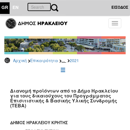
GR
EN
ΕΙΣΟΔΟΣ
ΕΠΙΚΑΙΡΟΤΗΤΑ
Toggle
navigati
Δελτία
Τύπου
Αρχείο
2026
...
Αρχική
Επικαιρότητα
2021
2025
2024
2023
2022
Διανομή προϊόντων από το Δήμο Ηρακλείου
για τους δικαιούχους του Προγράμματος
2021
Επισιτιστικής & Βασικής Υλικής Συνδρομής
(ΤΕΒΑ)
2020
2019
ΔΗΜΟΣ ΗΡΑΚΛΕΙΟΥ ΚΡΗΤΗΣ
2018