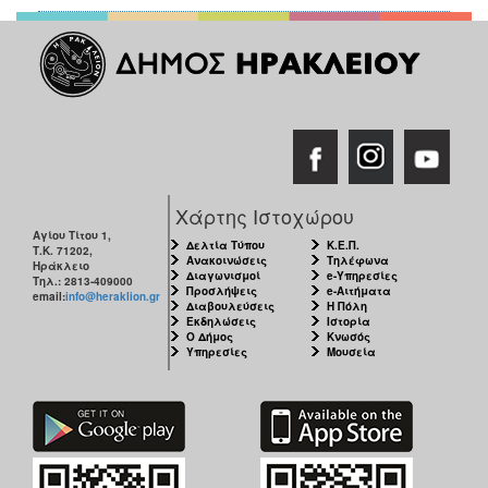
Χάρτης Ιστοχώρου
Αγίου Τίτου 1,
Δελτία Τύπου
Κ.Ε.Π.
Τ.Κ. 71202,
Ανακοινώσεις
Τηλέφωνα
Ηράκλειο
Διαγωνισμοί
e-Υπηρεσίες
Τηλ.: 2813-409000
Προσλήψεις
e-Αιτήματα
email:
info@heraklion.gr
Διαβουλεύσεις
Η Πόλη
Εκδηλώσεις
Ιστορία
Ο Δήμος
Κνωσός
Υπηρεσίες
Μουσεία