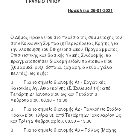
ΓΡΑΦΕΙΟ ΤΥΠΟΥ
2017
Ηράκλειο 26-01-2021
2016
2015
2013
Ο Δήμος Ηρακλείου στο πλαίσιο της συμμετοχής του
2012
στην Κοινωνική Σύμπραξη Περιφέρειας Κρήτης για
2011
την υλοποίηση του Επιχειρησιακού Προγράμματος
Επισιτιστικής και Βασικής Υλικής Συνδρομής, θα
2010
πραγματοποιήσει διανομή ειδών παντοπωλείου
2006
(ζυμαρικά, ρύζι, όσπρια, ζάχαρη, αλεύρι, γάλα,
πελτές), ως εξής:
 Για το σημείο διανομής Α1 - Εργατικές
Κατοικίες Αγ. Αικατερίνης (Σ. Σολωμού 14): από
Τετάρτη 27 Ιανουαρίου ως και Τετάρτη 3
ΔΗΜΟΤΗΣ
Φεβρουαρίου, 08.30 – 13.30
 Για το σημείο διανομής Α2 - Παγκρήτιο Στάδιο
ΕΠΙΣΚΕΠΤΗΣ
Ηρακλείου (θύρα 3), από Τετάρτη 27 Ιανουαρίου ως
και Τρίτη 2 Φεβρουαρίου, 08.30 – 13.30
ΗΡΑΚΛΕΙΟ
ΓΙΑ...
 Για το σημείο διανομής Α3 – Τάλως (Μάχης