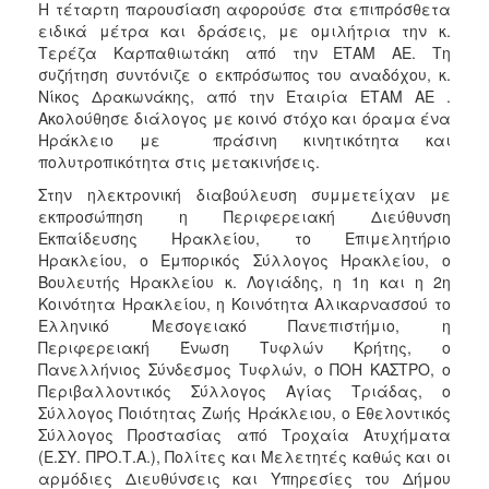
Η τέταρτη παρουσίαση αφορούσε στα επιπρόσθετα
ειδικά μέτρα και δράσεις, με ομιλήτρια την κ.
Τερέζα Καρπαθιωτάκη από την ΕΤΑΜ ΑΕ. Τη
συζήτηση συντόνιζε ο εκπρόσωπος του αναδόχου, κ.
Νίκος Δρακωνάκης, από την Εταιρία ΕΤΑΜ ΑΕ .
Ακολούθησε διάλογος με κοινό στόχο και όραμα ένα
Ηράκλειο με πράσινη κινητικότητα και
πολυτροπικότητα στις μετακινήσεις.
Στην ηλεκτρονική διαβούλευση συμμετείχαν με
εκπροσώπηση η Περιφερειακή Διεύθυνση
Εκπαίδευσης Ηρακλείου, το Επιμελητήριο
Ηρακλείου, ο Εμπορικός Σύλλογος Ηρακλείου, ο
Βουλευτής Ηρακλείου κ. Λογιάδης, η 1η και η 2η
Κοινότητα Ηρακλείου, η Κοινότητα Αλικαρνασσού το
Ελληνικό Μεσογειακό Πανεπιστήμιο, η
Περιφερειακή Ένωση Τυφλών Κρήτης, ο
Πανελλήνιος Σύνδεσμος Τυφλών, ο ΠΟΗ ΚΑΣΤΡΟ, ο
Περιβαλλοντικός Σύλλογος Αγίας Τριάδας, ο
Σύλλογος Ποιότητας Ζωής Ηράκλειου, ο Εθελοντικός
Σύλλογος Προστασίας από Τροχαία Ατυχήματα
(Ε.ΣΥ. ΠΡΟ.Τ.Α.), Πολίτες και Μελετητές καθώς και οι
αρμόδιες Διευθύνσεις και Υπηρεσίες του Δήμου