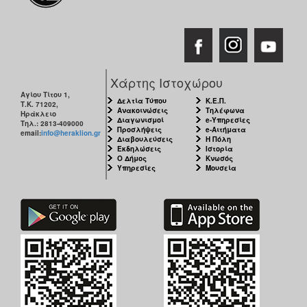
Χάρτης Ιστοχώρου
Αγίου Τίτου 1,
Δελτία Τύπου
Κ.Ε.Π.
Τ.Κ. 71202,
Ανακοινώσεις
Τηλέφωνα
Ηράκλειο
Διαγωνισμοί
e-Υπηρεσίες
Τηλ.: 2813-409000
Προσλήψεις
e-Αιτήματα
email:
info@heraklion.gr
Διαβουλεύσεις
Η Πόλη
Εκδηλώσεις
Ιστορία
Ο Δήμος
Κνωσός
Υπηρεσίες
Μουσεία