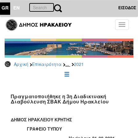
GR
EN
ΕΙΣΟΔΟΣ
ΕΠΙΚΑΙΡΟΤΗΤΑ
Toggle
navigati
Δελτία
Τύπου
Αρχείο
2026
...
Αρχική
Επικαιρότητα
2021
2025
2024
2023
2022
Πραγματοποιήθηκε η 3η Διαδικτυακή
Διαβούλευση ΣΒΑΚ Δήμου Ηρακλείου
2021
2020
ΔΗΜΟΣ ΗΡΑΚΛΕΙΟΥ ΚΡΗΤΗΣ
2019
ΓΡΑΦΕΙΟ ΤΥΠΟΥ
2018
Ηράκλειο 2
1
-09-2021