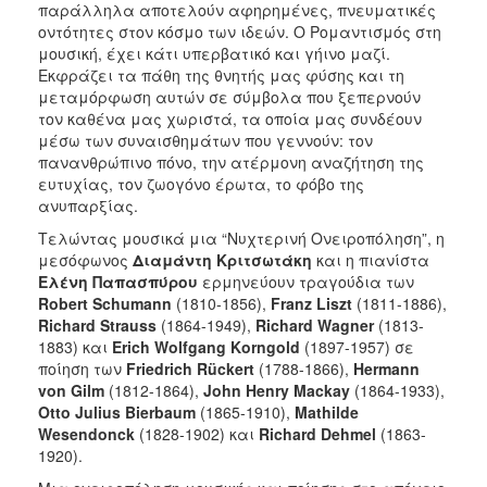
παράλληλα αποτελούν αφηρημένες, πνευματικές
οντότητες στον κόσμο των ιδεών. Ο Ρομαντισμός στη
μουσική, έχει κάτι υπερβατικό και γήινο μαζί.
Eκφράζει τα πάθη της θνητής μας φύσης και τη
μεταμόρφωση αυτών σε σύμβολα που ξεπερνούν
τον καθένα μας χωριστά, τα οποία μας συνδέουν
μέσω των συναισθημάτων που γεννούν: τον
πανανθρώπινο πόνο, την ατέρμονη αναζήτηση της
ευτυχίας, τον ζωογόνο έρωτα, το φόβο της
ανυπαρξίας.
Τελώντας μουσικά μια “Νυχτερινή Ονειροπόληση”, η
μεσόφωνος
Διαμάντη
Κριτσωτάκη
και η πιανίστα
Ελένη
Παπασπύρου
ερμηνεύουν τραγούδια των
Robert
Schumann
(1810-1856),
Franz
Liszt
(1811-1886),
Richard Strauss
(1864-1949),
Richard
Wagner
(1813-
1883) και
Erich Wolfgang Korngold
(1897-1957) σε
ποίηση των
Friedrich
Rückert
(1788-1866),
Hermann
von Gilm
(1812-1864),
John Henry Mackay
(1864-1933),
Otto Julius Bierbaum
(1865-1910),
Mathilde
Wesendonck
(1828-1902) και
Richard Dehmel
(1863-
1920).