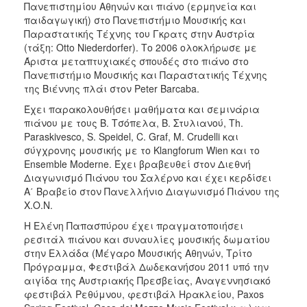
Πανεπιστημίου Αθηνών και πιάνο (ερμηνεία και
παιδαγωγική) στο Πανεπιστήμιο Μουσικής και
Παραστατικής Τέχνης του Γκρατς στην Αυστρία
(τάξη: Otto Niederdorfer). Το 2006 ολοκλήρωσε με
Άριστα μεταπτυχιακές σπουδές στο πιάνο στο
Πανεπιστήμιο Μουσικής και Παραστατικής Τέχνης
της Βιέννης πλάι στον Peter Barcaba.
Έχει παρακολουθήσει μαθήματα και σεμινάρια
πιάνου με τους Β. Τσόπελα, Β. Στυλιανού, Th.
Paraskivesco, S. Speidel, C. Graf, M. Crudelli και
σύγχρονης μουσικής με το Klangforum Wien και το
Ensemble Moderne. Έχει βραβευθεί στον Διεθνή
Διαγωνισμό Πιάνου του Σαλέρνο και έχει κερδίσει
Α΄ Βραβείο στον Πανελλήνιο Διαγωνισμό Πιάνου της
Χ.Ο.Ν.
Η Ελένη Παπασπύρου έχει πραγματοποιήσει
ρεσιτάλ πιάνου και συναυλίες μουσικής δωματίου
στην Ελλάδα (Μέγαρο Μουσικής Αθηνών, Τρίτο
Πρόγραμμα, Φεστιβάλ Δωδεκανήσου 2011 υπό την
αιγίδα της Αυστριακής Πρεσβείας, Αναγεννησιακό
φεστιβάλ Ρεθύμνου, φεστιβάλ Ηρακλείου, Paxos