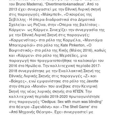
του Bruno Maderna), “Divertimento4amadeus”. Από το
2013 έχει συνεργαστεί με την Εθνική Λυρική σκηνή
στις παραγωγές «Μάκμπεθ», «Ο κουρέας της
Σεβίλλης - Η όπερα διαδραστικά στα Δημοτικά
Σχολεία» ως Ροζίνα, στην «Όπερα της βαλίτσας -
Κάρμεν» ως Κάρμεν. Συνεχίζει την συνεργασία της
με την Εθνική Λυρική Σκηνή στις παραγωγές:
«Καρμενσίτας» στο ρόλο της Καρμέλα, «Μαντάμα
Μπατερφλάι» στο ρόλο της Kate Pinkerton, «Ο
Βαφτιστικός» στο ρόλο της Κικής (Μάιος 2016), καθώς
και «Κάρμεν» στο ρόλο της Μερσέδες, μια
παραγωγή που πραγματοποιήθηκε το καλοκαίρι του
2016 στο Ηρώδειο. Την καλλιτεχνική περίοδο 2017-
2018 συνεργάστηκε με την Εναλλακτική Σκηνή της
Εθνικής Λυρικής Σκηνής στις παραγωγές «Ζ» και
«Βάκχες», ενώ εμφανίστηκε στο ρόλο της Javotte
στην όπερα «Μανόν» που ανέβηκε στην Κεντρική
Σκηνή της νέας λυρικής σκηνής στο ΚΠΙΣΝ. Την
καλλιτεχνική περίοδο 2019-2020 πρωταγωνίστησε
στις παραγωγές “Oedipus: Sex with mum was blinding”
στο θέατρο «Σφενδόνη» και «The Shell Game” στο
«Από Μηχανής Θέατρο». Έχει συνεργαστεί με