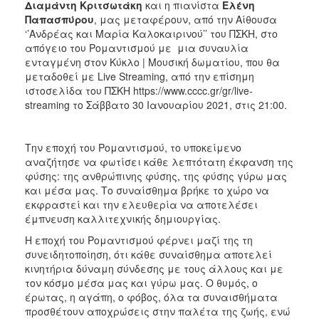
Διαμάντη Κριτσωτάκη
και η πιανίστα
Ελένη
2017
Παπασπύρου
, μας μεταφέρουν, από την Αίθουσα
2016
‘’Ανδρέας και Μαρία Καλοκαιρινού’’ του ΠΣΚΗ, στο
απόγειο του Ρομαντισμού με μια συναυλία
2015
ενταγμένη στον Κύκλο | Μουσική δωματίου, που θα
2013
μεταδοθεί με Live Streaming, από την επίσημη
ιστοσελίδα του ΠΣΚΗ https://www.cccc.gr/gr/live-
2012
streaming το Σάββατο 30 Ιανουαρίου 2021, στις 21:00.
2011
2010
Την εποχή του Ρομαντισμού, το υποκείμενο
2006
αναζήτησε να φωτίσει κάθε λεπτότατη έκφανση της
φύσης: της ανθρώπινης φύσης, της φύσης γύρω μας
και μέσα μας. Το συναίσθημα βρήκε το χώρο να
εκφραστεί και την ελευθερία να αποτελέσει
έμπνευση καλλιτεχνικής δημιουργίας.
ΔΗΜΟΤΗΣ
Η εποχή του Ρομαντισμού φέρνει μαζί της τη
συνειδητοποίηση, ότι κάθε συναίσθημα αποτελεί
ΕΠΙΣΚΕΠΤΗΣ
κινητήρια δύναμη σύνδεσης με τους άλλους και με
τον κόσμο μέσα μας και γύρω μας. Ο θυμός, ο
ΗΡΑΚΛΕΙΟ
έρωτας, η αγάπη, ο φόβος, όλα τα συναισθήματα
ΓΙΑ...
προσθέτουν αποχρώσεις στην παλέτα της ζωής, ενώ