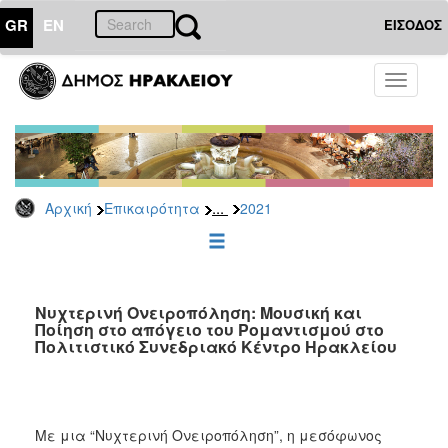
GR
EN
ΕΙΣΟΔΟΣ
ΕΠΙΚΑΙΡΟΤΗΤΑ
Toggle
navigati
Δελτία
Τύπου
Αρχείο
2026
...
Αρχική
Επικαιρότητα
2021
2025
2024
2023
2022
Νυχτερινή Ονειροπόληση: Μουσική και
Ποίηση στο απόγειο του Ρομαντισμού στο
2021
Πολιτιστικό Συνεδριακό Κέντρο Ηρακλείου
2020
2019
2018
Με μια “Νυχτερινή Ονειροπόληση”, η μεσόφωνος