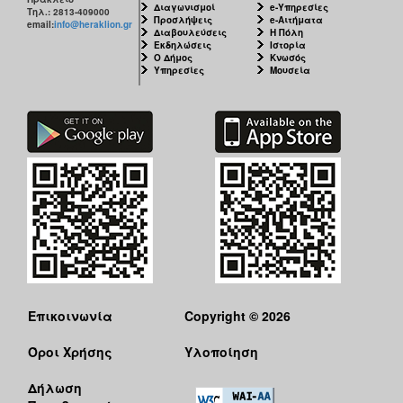
Διαγωνισμοί
e-Υπηρεσίες
Τηλ.: 2813-409000
Προσλήψεις
e-Αιτήματα
email:
info@heraklion.gr
Διαβουλεύσεις
Η Πόλη
Εκδηλώσεις
Ιστορία
Ο Δήμος
Κνωσός
Υπηρεσίες
Μουσεία
Επικοινωνία
Copyright © 2026
Όροι Χρήσης
Υλοποίηση
Δήλωση