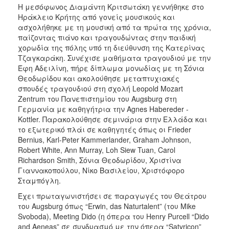
Η μεσόφωνος Διαμάντη Κριτσωτάκη γεννήθηκε στο
Ηράκλειο Κρήτης από γονείς μουσικούς και
ασχολήθηκε με τη μουσική από τα πρώτα της χρόνια,
παίζοντας πιάνο και τραγουδώντας στην παιδική
χορωδία της πόλης υπό τη διεύθυνση της Κατερίνας
Τζαγκαράκη. Συνέχισε μαθήματα τραγουδιού με την
Έφη Αδειλίνη, πήρε δίπλωμα μονωδίας με τη Σόνια
Θεοδωρίδου και ακολούθησε μεταπτυχιακές
σπουδές τραγουδιού στη σχολή Leopold Mozart
Zentrum του Πανεπιστημίου του Augsburg στη
Γερμανία με καθηγήτρια την Agnes Habereder -
Kottler. Παρακολούθησε σεμινάρια στην Ελλάδα και
το εξωτερικό πλάι σε καθηγητές όπως οι Frieder
Bernius, Karl-Peter Kammerlander, Graham Johnson,
Robert White, Ann Murray, Loh Siew Tuan, Carol
Richardson Smith, Σόνια Θεοδωρίδου, Χριστίνα
Γιαννακοπούλου, Νίκο Βασιλείου, Χριστόφορο
Σταμπόγλη.
Έχει πρωταγωνιστήσει σε παραγωγές του Θεάτρου
του Augsburg όπως “Erwin, das Naturtalent” (του Mike
Svoboda), Meeting Dido (η όπερα του Henry Purcell “Dido
and Aeneas” σε συνδυασμό με την όπερα “Satyricon”