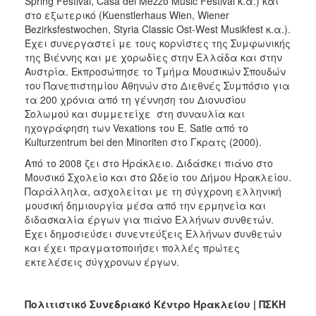
Spring Festival, Casa dei Mezzo Music Festival κ.α.) και
στο εξωτερικό (Kuenstlerhaus Wien, Wiener
Bezirksfestwochen, Styria Classic Ost-West Musikfest κ.α.).
Έχει συνεργαστεί με τους κορνίστες της Συμφωνικής
της Βιέννης και με χορωδίες στην Ελλάδα και στην
Αυστρία. Εκπροσώπησε το Τμήμα Μουσικών Σπουδών
του Πανεπιστημίου Αθηνών στο Διεθνές Συμπόσιο για
τα 200 χρόνια από τη γέννηση του Διονυσίου
Σολωμού και συμμετείχε στη συναυλία και
ηχογράφηση των Vexations του E. Satie από το
Kulturzentrum bei den Minoriten στο Γκρατς (2000).
Από το 2008 ζει στο Ηράκλειο. Διδάσκει πιάνο στο
Μουσικό Σχολείο και στο Ωδείο του Δήμου Ηρακλείου.
Παράλληλα, ασχολείται με τη σύγχρονη ελληνική
μουσική δημιουργία μέσα από την ερμηνεία και
διδασκαλία έργων για πιάνο Ελλήνων συνθετών.
Έχει δημοσιεύσει συνεντεύξεις Ελλήνων συνθετών
και έχει πραγματοποιήσει πολλές πρώτες
εκτελέσεις σύγχρονων έργων.
Πολιτιστικό Συνεδριακό Κέντρο Ηρακλείου | ΠΣΚΗ