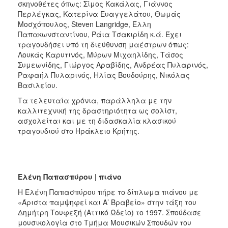
σκηνοθέτες όπως: Σίμος Κακάλας, Γιάννος
Περλέγκας, Κατερίνα Ευαγγελάτου, Θωμάς
Μοσχόπουλος, Steven Langridge, Έλλη
Παπακωνσταντίνου, Ράια Τσακιρίδη κ.ά. Έχει
τραγουδήσει υπό τη διεύθυνση μαέστρων όπως:
Λουκάς Καρυτινός, Μύρων Μιχαηλίδης, Τάσος
Συμεωνίδης, Γιώργος Αραβίδης, Ανδρέας Πυλαρινός,
Ραφαήλ Πυλαρινός, Ηλίας Βουδούρης, Νικόλας
Βασιλείου.
Τα τελευταία χρόνια, παράλληλα με την
καλλιτεχνική της δραστηριότητα ως σολίστ,
ασχολείται και με τη διδασκαλία κλασικού
τραγουδιού στο Ηράκλειο Κρήτης.
Ελένη Παπασπύρου | πιάνο
Η Ελένη Παπασπύρου πήρε το δίπλωμα πιάνου με
«Άριστα παμψηφεί και Α’ Βραβείο» στην τάξη του
Δημήτρη Τουφεξή (Αττικό Ωδείο) το 1997. Σπούδασε
μουσικολογία στο Τμήμα Μουσικών Σπουδών του