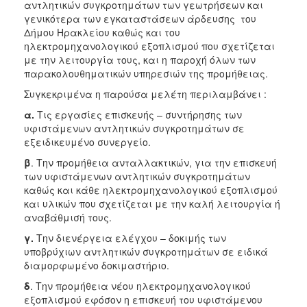
αντλητικών συγκροτημάτων των γεωτρήσεων και
2017
γενικότερα των εγκαταστάσεων άρδευσης του
2016
Δήμου Ηρακλείου καθώς και του
ηλεκτρομηχανολογικού εξοπλισμού που σχετίζεται
2015
με την λειτουργία τους, και η παροχή όλων των
2013
παρακολουθηματικών υπηρεσιών της προμήθειας.
2012
Συγκεκριμένα η παρούσα μελέτη περιλαμβάνει :
2011
α.
Τις εργασίες επισκευής – συντήρησης των
υφιστάμενων αντλητικών συγκροτημάτων σε
2010
εξειδικευμένο συνεργείο.
2006
β
. Την προμήθεια ανταλλακτικών, για την επισκευή
των υφιστάμενων αντλητικών συγκροτημάτων
καθώς και κάθε ηλεκτρομηχανολογικού εξοπλισμού
και υλικών που σχετίζεται με την καλή λειτουργία ή
αναβάθμισή τους.
ΔΗΜΟΤΗΣ
γ.
Την διενέργεια ελέγχου – δοκιμής των
ΕΠΙΣΚΕΠΤΗΣ
υποβρύχιων αντλητικών συγκροτημάτων σε ειδικά
διαμορφωμένο δοκιμαστήριο.
ΗΡΑΚΛΕΙΟ
δ
. Την προμήθεια νέου ηλεκτρομηχανολογικού
ΓΙΑ...
εξοπλισμού εφόσον η επισκευή του υφιστάμενου