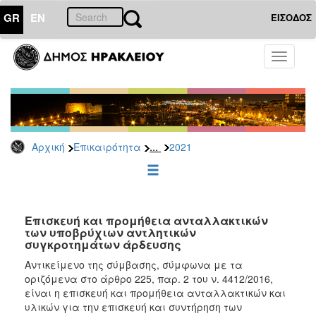
GR
EN
ΕΙΣΟΔΟΣ
ΕΠΙΚΑΙΡΟΤΗΤΑ
Toggle
navigati
Δελτία
Τύπου
Αρχείο
2026
...
Αρχική
Επικαιρότητα
2021
2025
2024
2023
2022
Επισκευή και προμήθεια ανταλλακτικών
των υποβρύχιων αντλητικών
2021
συγκροτημάτων άρδευσης
2020
Αντικείμενο της σύμβασης, σύμφωνα με τα
οριζόμενα στο άρθρο 225, παρ. 2 του ν. 4412/2016,
2019
είναι η επισκευή και προμήθεια ανταλλακτικών και
2018
υλικών για την επισκευή και συντήρηση των