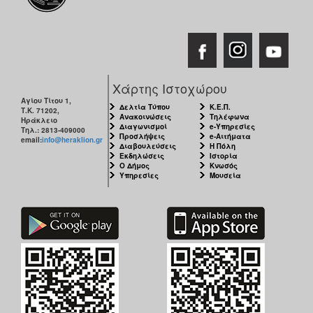
Χάρτης Ιστοχώρου
Αγίου Τίτου 1,
Δελτία Τύπου
Κ.Ε.Π.
Τ.Κ. 71202,
Ανακοινώσεις
Τηλέφωνα
Ηράκλειο
Διαγωνισμοί
e-Υπηρεσίες
Τηλ.: 2813-409000
Προσλήψεις
e-Αιτήματα
email:
info@heraklion.gr
Διαβουλεύσεις
Η Πόλη
Εκδηλώσεις
Ιστορία
Ο Δήμος
Κνωσός
Υπηρεσίες
Μουσεία