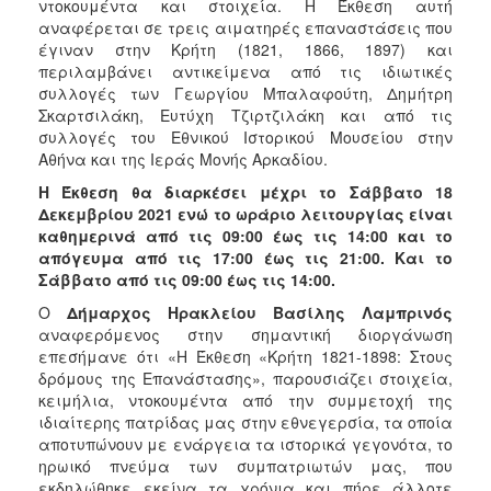
ντοκουμέντα και στοιχεία. Η Έκθεση αυτή
αναφέρεται σε τρεις αιματηρές επαναστάσεις που
έγιναν στην Κρήτη (1821, 1866, 1897) και
περιλαμβάνει αντικείμενα από τις ιδιωτικές
συλλογές των Γεωργίου Μπαλαφούτη, Δημήτρη
Σκαρτσιλάκη, Ευτύχη Τζιρτζιλάκη και από τις
συλλογές του Εθνικού Ιστορικού Μουσείου στην
Αθήνα και της Ιεράς Μονής Αρκαδίου.
Η Έκθεση θα διαρκέσει μέχρι το Σάββατο 18
Δεκεμβρίου 2021 ενώ το ωράριο λειτουργίας είναι
καθημερινά από τις 09:00 έως τις 14:00 και το
απόγευμα από τις 17:00 έως τις 21:00. Και το
Σάββατο από τις 09:00 έως τις 14:00.
Ο
Δήμαρχος Ηρακλείου Βασίλης Λαμπρινός
αναφερόμενος στην σημαντική διοργάνωση
επεσήμανε ότι «Η Έκθεση «Κρήτη 1821-1898: Στους
δρόμους της Επανάστασης», παρουσιάζει στοιχεία,
κειμήλια, ντοκουμέντα από την συμμετοχή της
ιδιαίτερης πατρίδας μας στην εθνεγερσία, τα οποία
αποτυπώνουν με ενάργεια τα ιστορικά γεγονότα, το
ηρωικό πνεύμα των συμπατριωτών μας, που
εκδηλώθηκε εκείνα τα χρόνια και πήρε άλλοτε