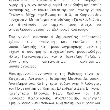
αφορμή για να παραχωρηθεί στην Κρήτη καθεστώς
αυτονομίας, με πρώτο ύπατο αρμοστή τον πρίγκηπα
Γεώργιο. Μέχρι την Ένωση το 1913, οι Κρητικοί δεν
ησύχασαν. Με πείσμα και σθένος εξακολουθούσαν
να διεκδικούν τον αρχικό τους στόχο, να
αποτελέσουν μέρος του Ελληνικού Κράτους».
Τον γενικό συντονισμό δημιουργίας εκθεσιακού
χώρου, την εκπόνηση και εκτέλεση της
μουσειολογικής και μουσειογραφικής μελέτης
είχαν ο συντηρητής αρχαιοτήτων, μουσειολόγος
Ηλίας Παπαγεωργίου και ο Παντελής Φελέρης,
συντηρητής αρχαιοτήτων, αρχιτέκτων,
μουσειογράφος.
Επιστημονικοί συνεργάτες της Έκθεσης είναι οι:
Ζαχαρίας Αντωνάκης, Ιστορικός Μαρίνα Δετοράκη,
Αναπληρώτρια Καθηγήτρια Βυζαντινής Φιλολογίας
του Πανεπιστημίου Κρήτης, Ελευθερία Ζέη, Επίκουρη
Καθηγήτρια Ιστορίας Νέων Χρόνων του Π.Κ.,
Κυριάκος Καλαϊτζίδης, Αναπληρωτής Καθηγητής
Τμήμα Μουσικών Σπουδών Πανεπιστημίου Ιωαννίνων.