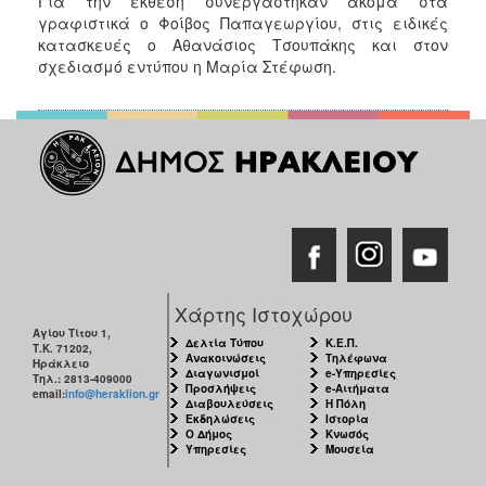
Για την έκθεση συνεργάστηκαν ακόμα στα
γραφιστικά ο Φοίβος Παπαγεωργίου, στις ειδικές
κατασκευές ο Αθανάσιος Τσουπάκης και στον
σχεδιασμό εντύπου η Μαρία Στέφωση.
Χάρτης Ιστοχώρου
Αγίου Τίτου 1,
Δελτία Τύπου
Κ.Ε.Π.
Τ.Κ. 71202,
Ανακοινώσεις
Τηλέφωνα
Ηράκλειο
Διαγωνισμοί
e-Υπηρεσίες
Τηλ.: 2813-409000
Προσλήψεις
e-Αιτήματα
email:
info@heraklion.gr
Διαβουλεύσεις
Η Πόλη
Εκδηλώσεις
Ιστορία
Ο Δήμος
Κνωσός
Υπηρεσίες
Μουσεία