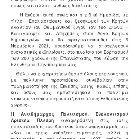
επικές και άλλοτε μυθικές διαστάσεις.
Η Έκθεση αυτή, όπως και η ειδική Ημερίδα, με
τίτλο: «Επαναστάσεις και ξεσηκωμοί των Κρητών
εναντίον του Οθωμανικού ζυγού τον 19ο αιώνα –
Καταγραφές και Απηχήσεις στον Λόγο Κρητών
δημιουργών», που θα πραγματοποιηθεί στις 6
Νοεμβρίου 2021, προσδοκούμε να αποτελέσουν
ουσιαστικές εκδηλώσεις, στο πλαίσιο του Εορτασμού
των 200 χρόνων της Επανάστασης που έδωσε την
Ελευθερία στην πατρίδα μας.
Θέλω να ευχαριστήσω θερμά όλους εκείνους που,
με πολύμηνη προσπάθεια, συνέβαλαν στην
πραγματοποίηση της Έκθεσης αυτής, καθώς επίσης
και όσους μας εμπιστεύτηκαν τα πολύτιμα
ντοκουμέντα που παρουσιάζονται στους Εκθεσιακούς
χώρους».
Η
Αντιδήμαρχος Πολιτισμού, Εθελοντισμού
Αριστέα Πλεύρη
αναφερόμενη στις τρεις
επαναστάσεις του Κρητικού λαού υπογράμμισε ότι:
«Και οι τρεις υπήρξαν αιματηρές, αλλά η
τελευταία, η επανάσταση του 1897, υπήρξε η