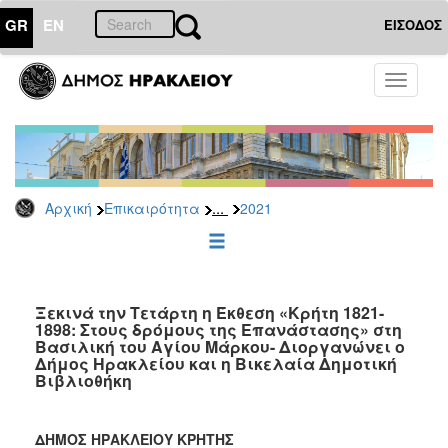
GR
EN
ΕΙΣΟΔΟΣ
ΕΠΙΚΑΙΡΟΤΗΤΑ
Toggle
navigati
Δελτία
Τύπου
Αρχείο
2026
...
Αρχική
Επικαιρότητα
2021
2025
2024
2023
2022
Ξεκινά την Τετάρτη η Έκθεση «Κρήτη 1821-
1898: Στους δρόμους της Επανάστασης» στη
2021
Βασιλική του Αγίου Μάρκου- Διοργανώνει ο
Δήμος Ηρακλείου και η Βικελαία Δημοτική
2020
Βιβλιοθήκη
2019
2018
ΔΗΜΟΣ ΗΡΑΚΛΕΙΟΥ ΚΡΗΤΗΣ